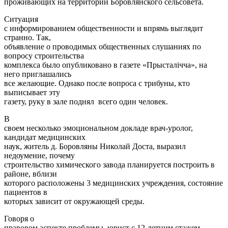
проживающих на территории Боровлянского сельсовета.
Ситуация
с информированием общественности и впрямь выглядит
странно. Так,
объявление о проводимых общественных слушаниях по
вопросу строительства
комплекса было опубликовано в газете «Прысталічча», на
него приглашались
все желающие. Однако после вопроса с трибуны, кто
выписывает эту
газету, руку в зале поднял всего один человек.
В
своем несколько эмоциональном докладе врач-уролог,
кандидат медицинских
наук, житель д. Боровляны Николай Доста, выразил
недоумение, почему
строительство химического завода планируется построить в
районе, вблизи
которого расположены 3 медицинских учреждения, состояние
пациентов в
которых зависит от окружающей среды.
Говоря о
правовом аспекте проблемы, юрист с 12-летним стажем