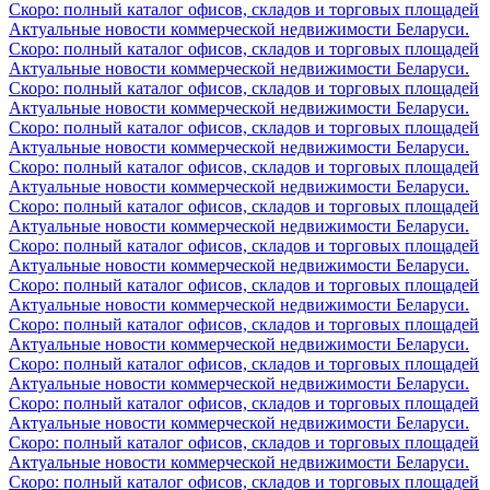
Скоро: полный каталог офисов, складов и торговых площадей
Актуальные новости коммерческой недвижимости Беларуси.
Скоро: полный каталог офисов, складов и торговых площадей
Актуальные новости коммерческой недвижимости Беларуси.
Скоро: полный каталог офисов, складов и торговых площадей
Актуальные новости коммерческой недвижимости Беларуси.
Скоро: полный каталог офисов, складов и торговых площадей
Актуальные новости коммерческой недвижимости Беларуси.
Скоро: полный каталог офисов, складов и торговых площадей
Актуальные новости коммерческой недвижимости Беларуси.
Скоро: полный каталог офисов, складов и торговых площадей
Актуальные новости коммерческой недвижимости Беларуси.
Скоро: полный каталог офисов, складов и торговых площадей
Актуальные новости коммерческой недвижимости Беларуси.
Скоро: полный каталог офисов, складов и торговых площадей
Актуальные новости коммерческой недвижимости Беларуси.
Скоро: полный каталог офисов, складов и торговых площадей
Актуальные новости коммерческой недвижимости Беларуси.
Скоро: полный каталог офисов, складов и торговых площадей
Актуальные новости коммерческой недвижимости Беларуси.
Скоро: полный каталог офисов, складов и торговых площадей
Актуальные новости коммерческой недвижимости Беларуси.
Скоро: полный каталог офисов, складов и торговых площадей
Актуальные новости коммерческой недвижимости Беларуси.
Скоро: полный каталог офисов, складов и торговых площадей