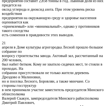
предприятия составит 2,858 тонны в год. Львиная доля из них
придется на
оксид углерода и диоксид азота. При этом уровень риска
воздействия
предприятия на окружающую среду и здоровье населения
оценивается как
«приемлемый» или «минимальный», однако у противников
такого соседства
есть сомнения в правдивости этих выводов.
21
апреля в Доме культуры агрогородка Лесной прошло большое
собрание по
вопросу строительства завода. Актовый зал, рассчитанный на
200 человек,
был набит битком. Кому не хватило сидячих мест, те стояли в
проходах. На
собрании присутствовали не только жители деревень
Дроздово и Малиновки,
но и поселка Лесного, Боровлян, а также минчане. Со
стороны госструктур
в нем принимали участие заместитель председателя Минского
облисполкома
Валерий Скакун, зампредседателя Минского райисполкома
Дмитрий Павлович,