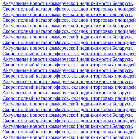
Актуальные новости коммерческой недвижимости Беларуси.
Скоро: полный каталог офисов, складов и торговых площадей
Актуальные новости коммерческой недвижимости Беларуси.
Скоро: полный каталог офисов, складов и торговых площадей
Актуальные новости коммерческой недвижимости Беларуси.
Скоро: полный каталог офисов, складов и торговых площадей
Актуальные новости коммерческой недвижимости Беларуси.
Скоро: полный каталог офисов, складов и торговых площадей
Актуальные новости коммерческой недвижимости Беларуси.
Скоро: полный каталог офисов, складов и торговых площадей
Актуальные новости коммерческой недвижимости Беларуси.
Скоро: полный каталог офисов, складов и торговых площадей
Актуальные новости коммерческой недвижимости Беларуси.
Скоро: полный каталог офисов, складов и торговых площадей
Актуальные новости коммерческой недвижимости Беларуси.
Скоро: полный каталог офисов, складов и торговых площадей
Актуальные новости коммерческой недвижимости Беларуси.
Скоро: полный каталог офисов, складов и торговых площадей
Актуальные новости коммерческой недвижимости Беларуси.
Скоро: полный каталог офисов, складов и торговых площадей
Актуальные новости коммерческой недвижимости Беларуси.
Скоро: полный каталог офисов, складов и торговых площадей
Актуальные новости коммерческой недвижимости Беларуси.
Скоро: полный каталог офисов, складов и торговых площадей
Актуальные новости коммерческой недвижимости Беларуси.