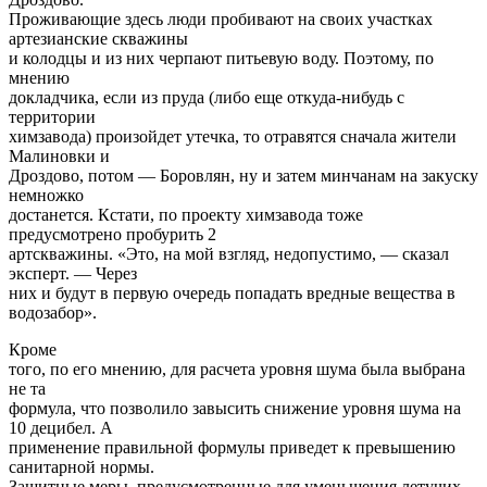
Проживающие здесь люди пробивают на своих участках
артезианские скважины
и колодцы и из них черпают питьевую воду. Поэтому, по
мнению
докладчика, если из пруда (либо еще откуда-нибудь с
территории
химзавода) произойдет утечка, то отравятся сначала жители
Малиновки и
Дроздово, потом — Боровлян, ну и затем минчанам на закуску
немножко
достанется. Кстати, по проекту химзавода тоже
предусмотрено пробурить 2
артскважины. «Это, на мой взгляд, недопустимо, — сказал
эксперт. — Через
них и будут в первую очередь попадать вредные вещества в
водозабор».
Кроме
того, по его мнению, для расчета уровня шума была выбрана
не та
формула, что позволило завысить снижение уровня шума на
10 децибел. А
применение правильной формулы приведет к превышению
санитарной нормы.
Защитные меры, предусмотренные для уменьшения летучих