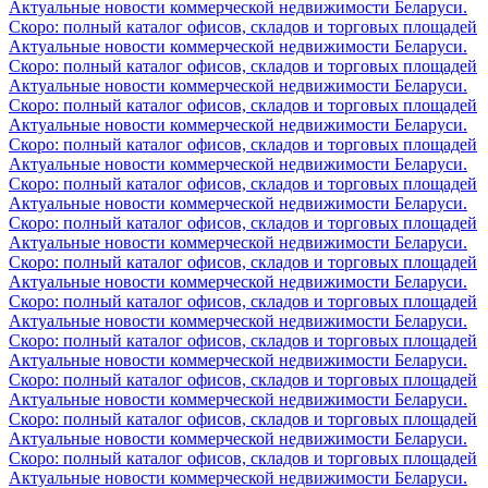
Актуальные новости коммерческой недвижимости Беларуси.
Скоро: полный каталог офисов, складов и торговых площадей
Актуальные новости коммерческой недвижимости Беларуси.
Скоро: полный каталог офисов, складов и торговых площадей
Актуальные новости коммерческой недвижимости Беларуси.
Скоро: полный каталог офисов, складов и торговых площадей
Актуальные новости коммерческой недвижимости Беларуси.
Скоро: полный каталог офисов, складов и торговых площадей
Актуальные новости коммерческой недвижимости Беларуси.
Скоро: полный каталог офисов, складов и торговых площадей
Актуальные новости коммерческой недвижимости Беларуси.
Скоро: полный каталог офисов, складов и торговых площадей
Актуальные новости коммерческой недвижимости Беларуси.
Скоро: полный каталог офисов, складов и торговых площадей
Актуальные новости коммерческой недвижимости Беларуси.
Скоро: полный каталог офисов, складов и торговых площадей
Актуальные новости коммерческой недвижимости Беларуси.
Скоро: полный каталог офисов, складов и торговых площадей
Актуальные новости коммерческой недвижимости Беларуси.
Скоро: полный каталог офисов, складов и торговых площадей
Актуальные новости коммерческой недвижимости Беларуси.
Скоро: полный каталог офисов, складов и торговых площадей
Актуальные новости коммерческой недвижимости Беларуси.
Скоро: полный каталог офисов, складов и торговых площадей
Актуальные новости коммерческой недвижимости Беларуси.