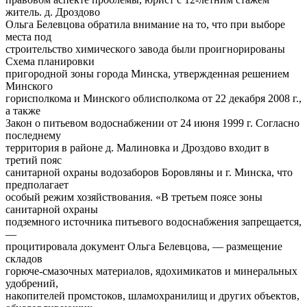
житель. д. Дроздово
Ольга Белевцова обратила внимание на то, что при выборе
места под
строительство химического завода были проигнорированы
Схема планировки
пригородной зоны города Минска, утвержденная решением
Минского
горисполкома и Минского облисполкома от 22 декабря 2008 г.,
а также
Закон о питьевом водоснабжении от 24 июня 1999 г. Согласно
последнему
территория в районе д. Малиновка и Дроздово входит в
третий пояс
санитарной охраны водозаборов Боровляны и г. Минска, что
предполагает
особый режим хозяйствования. «В третьем поясе зоны
санитарной охраны
подземного источника питьевого водоснабжения запрещается,
—
процитировала документ Ольга Белевцова, — размещение
складов
горюче-смазочных материалов, ядохимикатов и минеральных
удобрений,
накопителей промстоков, шламохранилищ и других объектов,