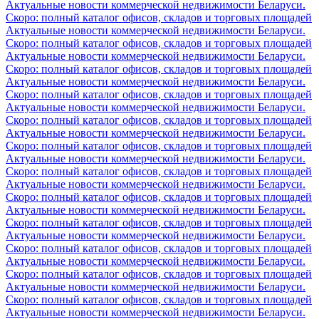
Актуальные новости коммерческой недвижимости Беларуси.
Скоро: полный каталог офисов, складов и торговых площадей
Актуальные новости коммерческой недвижимости Беларуси.
Скоро: полный каталог офисов, складов и торговых площадей
Актуальные новости коммерческой недвижимости Беларуси.
Скоро: полный каталог офисов, складов и торговых площадей
Актуальные новости коммерческой недвижимости Беларуси.
Скоро: полный каталог офисов, складов и торговых площадей
Актуальные новости коммерческой недвижимости Беларуси.
Скоро: полный каталог офисов, складов и торговых площадей
Актуальные новости коммерческой недвижимости Беларуси.
Скоро: полный каталог офисов, складов и торговых площадей
Актуальные новости коммерческой недвижимости Беларуси.
Скоро: полный каталог офисов, складов и торговых площадей
Актуальные новости коммерческой недвижимости Беларуси.
Скоро: полный каталог офисов, складов и торговых площадей
Актуальные новости коммерческой недвижимости Беларуси.
Скоро: полный каталог офисов, складов и торговых площадей
Актуальные новости коммерческой недвижимости Беларуси.
Скоро: полный каталог офисов, складов и торговых площадей
Актуальные новости коммерческой недвижимости Беларуси.
Скоро: полный каталог офисов, складов и торговых площадей
Актуальные новости коммерческой недвижимости Беларуси.
Скоро: полный каталог офисов, складов и торговых площадей
Актуальные новости коммерческой недвижимости Беларуси.