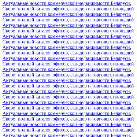
Актуальные новости коммерческой недвижимости Беларуси.
Скоро: полный каталог офисов, складов и торговых площадей
Актуальные новости коммерческой недвижимости Беларуси.
Скоро: полный каталог офисов, складов и торговых площадей
Актуальные новости коммерческой недвижимости Беларуси.
Скоро: полный каталог офисов, складов и торговых площадей
Актуальные новости коммерческой недвижимости Беларуси.
Скоро: полный каталог офисов, складов и торговых площадей
Актуальные новости коммерческой недвижимости Беларуси.
Скоро: полный каталог офисов, складов и торговых площадей
Актуальные новости коммерческой недвижимости Беларуси.
Скоро: полный каталог офисов, складов и торговых площадей
Актуальные новости коммерческой недвижимости Беларуси.
Скоро: полный каталог офисов, складов и торговых площадей
Актуальные новости коммерческой недвижимости Беларуси.
Скоро: полный каталог офисов, складов и торговых площадей
Актуальные новости коммерческой недвижимости Беларуси.
Скоро: полный каталог офисов, складов и торговых площадей
Актуальные новости коммерческой недвижимости Беларуси.
Скоро: полный каталог офисов, складов и торговых площадей
Актуальные новости коммерческой недвижимости Беларуси.
Скоро: полный каталог офисов, складов и торговых площадей
Актуальные новости коммерческой недвижимости Беларуси.
Скоро: полный каталог офисов, складов и торговых площадей
Актуальные новости коммерческой недвижимости Беларуси.