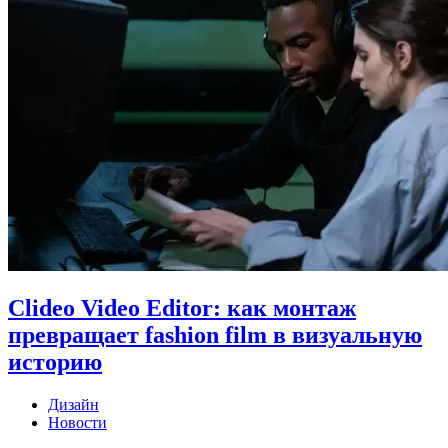
Clideo Video Editor: как монтаж
превращает fashion film в визуальную
историю
Дизайн
Новости