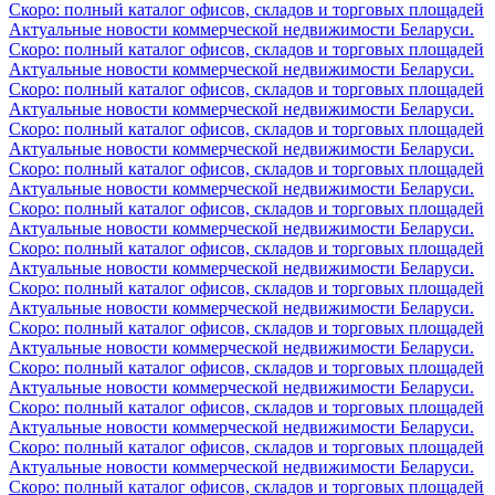
Скоро: полный каталог офисов, складов и торговых площадей
Актуальные новости коммерческой недвижимости Беларуси.
Скоро: полный каталог офисов, складов и торговых площадей
Актуальные новости коммерческой недвижимости Беларуси.
Скоро: полный каталог офисов, складов и торговых площадей
Актуальные новости коммерческой недвижимости Беларуси.
Скоро: полный каталог офисов, складов и торговых площадей
Актуальные новости коммерческой недвижимости Беларуси.
Скоро: полный каталог офисов, складов и торговых площадей
Актуальные новости коммерческой недвижимости Беларуси.
Скоро: полный каталог офисов, складов и торговых площадей
Актуальные новости коммерческой недвижимости Беларуси.
Скоро: полный каталог офисов, складов и торговых площадей
Актуальные новости коммерческой недвижимости Беларуси.
Скоро: полный каталог офисов, складов и торговых площадей
Актуальные новости коммерческой недвижимости Беларуси.
Скоро: полный каталог офисов, складов и торговых площадей
Актуальные новости коммерческой недвижимости Беларуси.
Скоро: полный каталог офисов, складов и торговых площадей
Актуальные новости коммерческой недвижимости Беларуси.
Скоро: полный каталог офисов, складов и торговых площадей
Актуальные новости коммерческой недвижимости Беларуси.
Скоро: полный каталог офисов, складов и торговых площадей
Актуальные новости коммерческой недвижимости Беларуси.
Скоро: полный каталог офисов, складов и торговых площадей