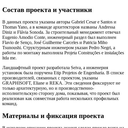
Состав проекта и участники
В данных проекта указаны авторы Gabriel Cesar e Santos и
Thomas Yano, а в команде архитекторов названы Andressa
Diniz и Flávia Sonoda. За строительный менеджмент отвечал
Eugenio Amodio Conte, инженерный раздел был выполнен
Flavio de Senço, José Guilherme Carceles и Patricia Miho
Tsunoushi. Структурным инженером указан Pedro Negri, а
работы по монтажу выполняла Projeta Construções e instalações
ltda me.
Ландшафтный проект разработала Seiva, а инженерия
установок была поручена Etip Projetos de Engenharia. В списке
производителей, связанных с проектом, указаны
GRAPHISOFT, Eliane и REKA. Эти сведения фиксируют не
только архитектурную, но и производственно-
исполнительскую сторону дома, показывая, что проект был
реализован как совместная работа нескольких профильных
команд.
Материалы и фиксация проекта
В исходном описании проекта акцент сделан прежде всего на