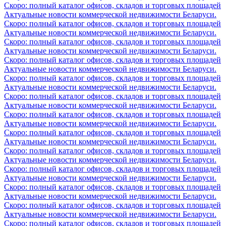
Скоро: полный каталог офисов, складов и торговых площадей
Актуальные новости коммерческой недвижимости Беларуси.
Скоро: полный каталог офисов, складов и торговых площадей
Актуальные новости коммерческой недвижимости Беларуси.
Скоро: полный каталог офисов, складов и торговых площадей
Актуальные новости коммерческой недвижимости Беларуси.
Скоро: полный каталог офисов, складов и торговых площадей
Актуальные новости коммерческой недвижимости Беларуси.
Скоро: полный каталог офисов, складов и торговых площадей
Актуальные новости коммерческой недвижимости Беларуси.
Скоро: полный каталог офисов, складов и торговых площадей
Актуальные новости коммерческой недвижимости Беларуси.
Скоро: полный каталог офисов, складов и торговых площадей
Актуальные новости коммерческой недвижимости Беларуси.
Скоро: полный каталог офисов, складов и торговых площадей
Актуальные новости коммерческой недвижимости Беларуси.
Скоро: полный каталог офисов, складов и торговых площадей
Актуальные новости коммерческой недвижимости Беларуси.
Скоро: полный каталог офисов, складов и торговых площадей
Актуальные новости коммерческой недвижимости Беларуси.
Скоро: полный каталог офисов, складов и торговых площадей
Актуальные новости коммерческой недвижимости Беларуси.
Скоро: полный каталог офисов, складов и торговых площадей
Актуальные новости коммерческой недвижимости Беларуси.
Скоро: полный каталог офисов, складов и торговых площадей