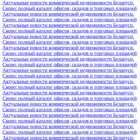
Актуальные новости коммерческой недвижимости Беларуси.
Скоро: полный каталог офисов, складов и торговых площадей
Актуальные новости коммерческой недвижимости Беларуси.
Скоро: полный каталог офисов, складов и торговых площадей
Актуальные новости коммерческой недвижимости Беларуси.
Скоро: полный каталог офисов, складов и торговых площадей
Актуальные новости коммерческой недвижимости Беларуси.
Скоро: полный каталог офисов, складов и торговых площадей
Актуальные новости коммерческой недвижимости Беларуси.
Скоро: полный каталог офисов, складов и торговых площадей
Актуальные новости коммерческой недвижимости Беларуси.
Скоро: полный каталог офисов, складов и торговых площадей
Актуальные новости коммерческой недвижимости Беларуси.
Скоро: полный каталог офисов, складов и торговых площадей
Актуальные новости коммерческой недвижимости Беларуси.
Скоро: полный каталог офисов, складов и торговых площадей
Актуальные новости коммерческой недвижимости Беларуси.
Скоро: полный каталог офисов, складов и торговых площадей
Актуальные новости коммерческой недвижимости Беларуси.
Скоро: полный каталог офисов, складов и торговых площадей
Актуальные новости коммерческой недвижимости Беларуси.
Скоро: полный каталог офисов, складов и торговых площадей
Актуальные новости коммерческой недвижимости Беларуси.
Скоро: полный каталог офисов, складов и торговых площадей
Актуальные новости коммерческой недвижимости Беларуси.