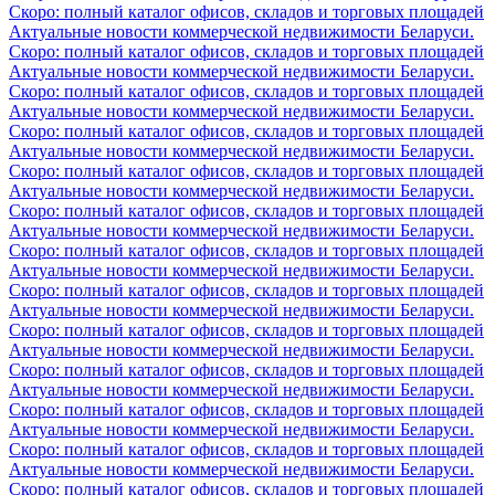
Скоро: полный каталог офисов, складов и торговых площадей
Актуальные новости коммерческой недвижимости Беларуси.
Скоро: полный каталог офисов, складов и торговых площадей
Актуальные новости коммерческой недвижимости Беларуси.
Скоро: полный каталог офисов, складов и торговых площадей
Актуальные новости коммерческой недвижимости Беларуси.
Скоро: полный каталог офисов, складов и торговых площадей
Актуальные новости коммерческой недвижимости Беларуси.
Скоро: полный каталог офисов, складов и торговых площадей
Актуальные новости коммерческой недвижимости Беларуси.
Скоро: полный каталог офисов, складов и торговых площадей
Актуальные новости коммерческой недвижимости Беларуси.
Скоро: полный каталог офисов, складов и торговых площадей
Актуальные новости коммерческой недвижимости Беларуси.
Скоро: полный каталог офисов, складов и торговых площадей
Актуальные новости коммерческой недвижимости Беларуси.
Скоро: полный каталог офисов, складов и торговых площадей
Актуальные новости коммерческой недвижимости Беларуси.
Скоро: полный каталог офисов, складов и торговых площадей
Актуальные новости коммерческой недвижимости Беларуси.
Скоро: полный каталог офисов, складов и торговых площадей
Актуальные новости коммерческой недвижимости Беларуси.
Скоро: полный каталог офисов, складов и торговых площадей
Актуальные новости коммерческой недвижимости Беларуси.
Скоро: полный каталог офисов, складов и торговых площадей