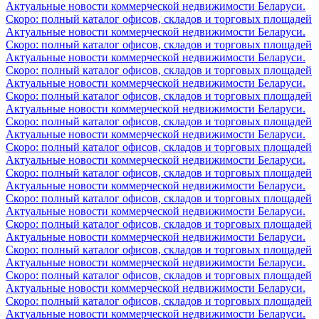
Актуальные новости коммерческой недвижимости Беларуси.
Скоро: полный каталог офисов, складов и торговых площадей
Актуальные новости коммерческой недвижимости Беларуси.
Скоро: полный каталог офисов, складов и торговых площадей
Актуальные новости коммерческой недвижимости Беларуси.
Скоро: полный каталог офисов, складов и торговых площадей
Актуальные новости коммерческой недвижимости Беларуси.
Скоро: полный каталог офисов, складов и торговых площадей
Актуальные новости коммерческой недвижимости Беларуси.
Скоро: полный каталог офисов, складов и торговых площадей
Актуальные новости коммерческой недвижимости Беларуси.
Скоро: полный каталог офисов, складов и торговых площадей
Актуальные новости коммерческой недвижимости Беларуси.
Скоро: полный каталог офисов, складов и торговых площадей
Актуальные новости коммерческой недвижимости Беларуси.
Скоро: полный каталог офисов, складов и торговых площадей
Актуальные новости коммерческой недвижимости Беларуси.
Скоро: полный каталог офисов, складов и торговых площадей
Актуальные новости коммерческой недвижимости Беларуси.
Скоро: полный каталог офисов, складов и торговых площадей
Актуальные новости коммерческой недвижимости Беларуси.
Скоро: полный каталог офисов, складов и торговых площадей
Актуальные новости коммерческой недвижимости Беларуси.
Скоро: полный каталог офисов, складов и торговых площадей
Актуальные новости коммерческой недвижимости Беларуси.