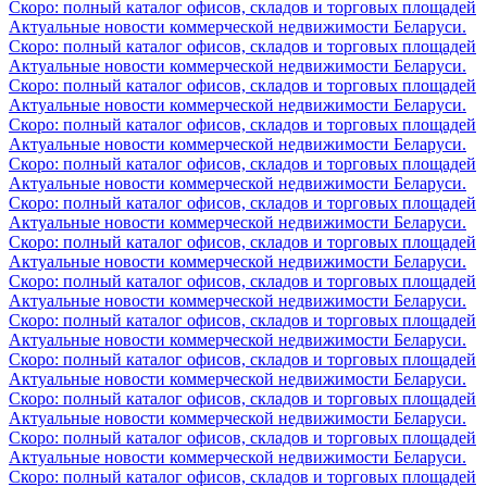
Скоро: полный каталог офисов, складов и торговых площадей
Актуальные новости коммерческой недвижимости Беларуси.
Скоро: полный каталог офисов, складов и торговых площадей
Актуальные новости коммерческой недвижимости Беларуси.
Скоро: полный каталог офисов, складов и торговых площадей
Актуальные новости коммерческой недвижимости Беларуси.
Скоро: полный каталог офисов, складов и торговых площадей
Актуальные новости коммерческой недвижимости Беларуси.
Скоро: полный каталог офисов, складов и торговых площадей
Актуальные новости коммерческой недвижимости Беларуси.
Скоро: полный каталог офисов, складов и торговых площадей
Актуальные новости коммерческой недвижимости Беларуси.
Скоро: полный каталог офисов, складов и торговых площадей
Актуальные новости коммерческой недвижимости Беларуси.
Скоро: полный каталог офисов, складов и торговых площадей
Актуальные новости коммерческой недвижимости Беларуси.
Скоро: полный каталог офисов, складов и торговых площадей
Актуальные новости коммерческой недвижимости Беларуси.
Скоро: полный каталог офисов, складов и торговых площадей
Актуальные новости коммерческой недвижимости Беларуси.
Скоро: полный каталог офисов, складов и торговых площадей
Актуальные новости коммерческой недвижимости Беларуси.
Скоро: полный каталог офисов, складов и торговых площадей
Актуальные новости коммерческой недвижимости Беларуси.
Скоро: полный каталог офисов, складов и торговых площадей