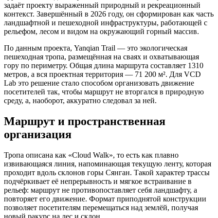
задаёт проекту выраженный природный и рекреационный
контекст. Завершённый в 2026 году, он сформирован как часть
ландшафтной и пешеходной инфраструктуры, работающей с
рельефом, лесом и видом на окружающий горный массив.
По данным проекта, Yanqian Trail — это экологическая
пешеходная тропа, размещённая на сваях и охватывающая
гору по периметру. Общая длина маршрута составляет 1310
метров, а вся проектная территория — 71 200 м². Для VCD
Lab это решение стало способом организовать движение
посетителей так, чтобы маршрут не вторгался в природную
среду, а, наоборот, аккуратно следовал за ней.
Маршрут и пространственная
организация
Тропа описана как «Cloud Walk», то есть как плавно
извивающаяся линия, напоминающая текущую ленту, которая
проходит вдоль склонов горы Сянган. Такой характер трассы
подчёркивает её непрерывность и мягкое встраивание в
рельеф: маршрут не противопоставляет себя ландшафту, а
повторяет его движение. Формат приподнятой конструкции
позволяет посетителям перемещаться над землёй, получая
новый ракурс на лес и склон.