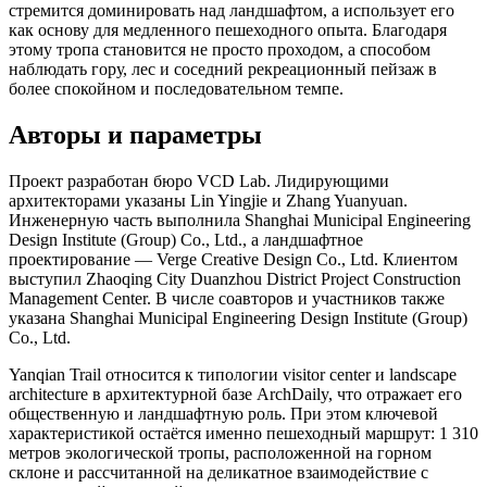
стремится доминировать над ландшафтом, а использует его
как основу для медленного пешеходного опыта. Благодаря
этому тропа становится не просто проходом, а способом
наблюдать гору, лес и соседний рекреационный пейзаж в
более спокойном и последовательном темпе.
Авторы и параметры
Проект разработан бюро VCD Lab. Лидирующими
архитекторами указаны Lin Yingjie и Zhang Yuanyuan.
Инженерную часть выполнила Shanghai Municipal Engineering
Design Institute (Group) Co., Ltd., а ландшафтное
проектирование — Verge Creative Design Co., Ltd. Клиентом
выступил Zhaoqing City Duanzhou District Project Construction
Management Center. В числе соавторов и участников также
указана Shanghai Municipal Engineering Design Institute (Group)
Co., Ltd.
Yanqian Trail относится к типологии visitor center и landscape
architecture в архитектурной базе ArchDaily, что отражает его
общественную и ландшафтную роль. При этом ключевой
характеристикой остаётся именно пешеходный маршрут: 1 310
метров экологической тропы, расположенной на горном
склоне и рассчитанной на деликатное взаимодействие с