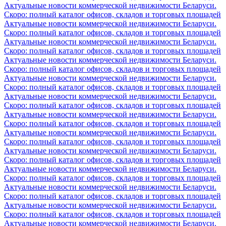
Актуальные новости коммерческой недвижимости Беларуси.
Скоро: полный каталог офисов, складов и торговых площадей
Актуальные новости коммерческой недвижимости Беларуси.
Скоро: полный каталог офисов, складов и торговых площадей
Актуальные новости коммерческой недвижимости Беларуси.
Скоро: полный каталог офисов, складов и торговых площадей
Актуальные новости коммерческой недвижимости Беларуси.
Скоро: полный каталог офисов, складов и торговых площадей
Актуальные новости коммерческой недвижимости Беларуси.
Скоро: полный каталог офисов, складов и торговых площадей
Актуальные новости коммерческой недвижимости Беларуси.
Скоро: полный каталог офисов, складов и торговых площадей
Актуальные новости коммерческой недвижимости Беларуси.
Скоро: полный каталог офисов, складов и торговых площадей
Актуальные новости коммерческой недвижимости Беларуси.
Скоро: полный каталог офисов, складов и торговых площадей
Актуальные новости коммерческой недвижимости Беларуси.
Скоро: полный каталог офисов, складов и торговых площадей
Актуальные новости коммерческой недвижимости Беларуси.
Скоро: полный каталог офисов, складов и торговых площадей
Актуальные новости коммерческой недвижимости Беларуси.
Скоро: полный каталог офисов, складов и торговых площадей
Актуальные новости коммерческой недвижимости Беларуси.
Скоро: полный каталог офисов, складов и торговых площадей
Актуальные новости коммерческой недвижимости Беларуси.