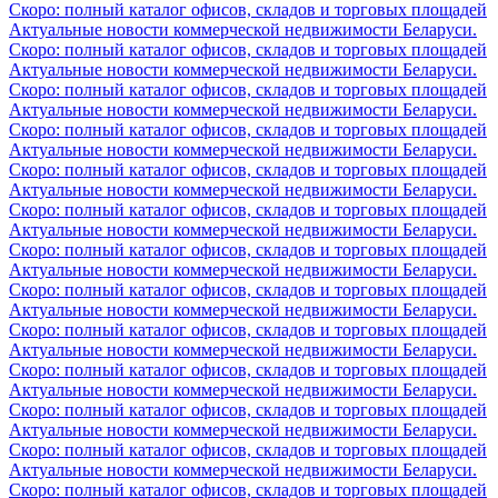
Скоро: полный каталог офисов, складов и торговых площадей
Актуальные новости коммерческой недвижимости Беларуси.
Скоро: полный каталог офисов, складов и торговых площадей
Актуальные новости коммерческой недвижимости Беларуси.
Скоро: полный каталог офисов, складов и торговых площадей
Актуальные новости коммерческой недвижимости Беларуси.
Скоро: полный каталог офисов, складов и торговых площадей
Актуальные новости коммерческой недвижимости Беларуси.
Скоро: полный каталог офисов, складов и торговых площадей
Актуальные новости коммерческой недвижимости Беларуси.
Скоро: полный каталог офисов, складов и торговых площадей
Актуальные новости коммерческой недвижимости Беларуси.
Скоро: полный каталог офисов, складов и торговых площадей
Актуальные новости коммерческой недвижимости Беларуси.
Скоро: полный каталог офисов, складов и торговых площадей
Актуальные новости коммерческой недвижимости Беларуси.
Скоро: полный каталог офисов, складов и торговых площадей
Актуальные новости коммерческой недвижимости Беларуси.
Скоро: полный каталог офисов, складов и торговых площадей
Актуальные новости коммерческой недвижимости Беларуси.
Скоро: полный каталог офисов, складов и торговых площадей
Актуальные новости коммерческой недвижимости Беларуси.
Скоро: полный каталог офисов, складов и торговых площадей
Актуальные новости коммерческой недвижимости Беларуси.
Скоро: полный каталог офисов, складов и торговых площадей