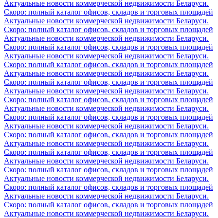
Актуальные новости коммерческой недвижимости Беларуси.
Скоро: полный каталог офисов, складов и торговых площадей
Актуальные новости коммерческой недвижимости Беларуси.
Скоро: полный каталог офисов, складов и торговых площадей
Актуальные новости коммерческой недвижимости Беларуси.
Скоро: полный каталог офисов, складов и торговых площадей
Актуальные новости коммерческой недвижимости Беларуси.
Скоро: полный каталог офисов, складов и торговых площадей
Актуальные новости коммерческой недвижимости Беларуси.
Скоро: полный каталог офисов, складов и торговых площадей
Актуальные новости коммерческой недвижимости Беларуси.
Скоро: полный каталог офисов, складов и торговых площадей
Актуальные новости коммерческой недвижимости Беларуси.
Скоро: полный каталог офисов, складов и торговых площадей
Актуальные новости коммерческой недвижимости Беларуси.
Скоро: полный каталог офисов, складов и торговых площадей
Актуальные новости коммерческой недвижимости Беларуси.
Скоро: полный каталог офисов, складов и торговых площадей
Актуальные новости коммерческой недвижимости Беларуси.
Скоро: полный каталог офисов, складов и торговых площадей
Актуальные новости коммерческой недвижимости Беларуси.
Скоро: полный каталог офисов, складов и торговых площадей
Актуальные новости коммерческой недвижимости Беларуси.
Скоро: полный каталог офисов, складов и торговых площадей
Актуальные новости коммерческой недвижимости Беларуси.