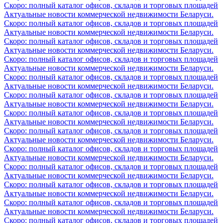
Скоро: полный каталог офисов, складов и торговых площадей
Актуальные новости коммерческой недвижимости Беларуси.
Скоро: полный каталог офисов, складов и торговых площадей
Актуальные новости коммерческой недвижимости Беларуси.
Скоро: полный каталог офисов, складов и торговых площадей
Актуальные новости коммерческой недвижимости Беларуси.
Скоро: полный каталог офисов, складов и торговых площадей
Актуальные новости коммерческой недвижимости Беларуси.
Скоро: полный каталог офисов, складов и торговых площадей
Актуальные новости коммерческой недвижимости Беларуси.
Скоро: полный каталог офисов, складов и торговых площадей
Актуальные новости коммерческой недвижимости Беларуси.
Скоро: полный каталог офисов, складов и торговых площадей
Актуальные новости коммерческой недвижимости Беларуси.
Скоро: полный каталог офисов, складов и торговых площадей
Актуальные новости коммерческой недвижимости Беларуси.
Скоро: полный каталог офисов, складов и торговых площадей
Актуальные новости коммерческой недвижимости Беларуси.
Скоро: полный каталог офисов, складов и торговых площадей
Актуальные новости коммерческой недвижимости Беларуси.
Скоро: полный каталог офисов, складов и торговых площадей
Актуальные новости коммерческой недвижимости Беларуси.
Скоро: полный каталог офисов, складов и торговых площадей
Актуальные новости коммерческой недвижимости Беларуси.
Скоро: полный каталог офисов, складов и торговых площадей