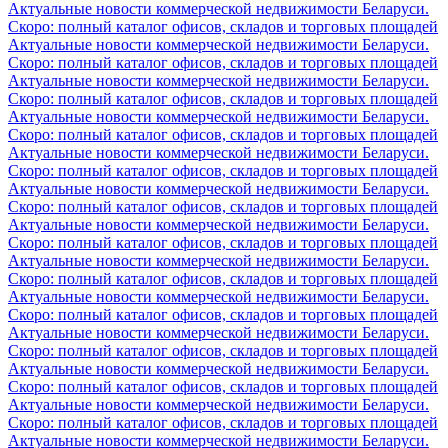
Актуальные новости коммерческой недвижимости Беларуси.
Скоро: полный каталог офисов, складов и торговых площадей
Актуальные новости коммерческой недвижимости Беларуси.
Скоро: полный каталог офисов, складов и торговых площадей
Актуальные новости коммерческой недвижимости Беларуси.
Скоро: полный каталог офисов, складов и торговых площадей
Актуальные новости коммерческой недвижимости Беларуси.
Скоро: полный каталог офисов, складов и торговых площадей
Актуальные новости коммерческой недвижимости Беларуси.
Скоро: полный каталог офисов, складов и торговых площадей
Актуальные новости коммерческой недвижимости Беларуси.
Скоро: полный каталог офисов, складов и торговых площадей
Актуальные новости коммерческой недвижимости Беларуси.
Скоро: полный каталог офисов, складов и торговых площадей
Актуальные новости коммерческой недвижимости Беларуси.
Скоро: полный каталог офисов, складов и торговых площадей
Актуальные новости коммерческой недвижимости Беларуси.
Скоро: полный каталог офисов, складов и торговых площадей
Актуальные новости коммерческой недвижимости Беларуси.
Скоро: полный каталог офисов, складов и торговых площадей
Актуальные новости коммерческой недвижимости Беларуси.
Скоро: полный каталог офисов, складов и торговых площадей
Актуальные новости коммерческой недвижимости Беларуси.
Скоро: полный каталог офисов, складов и торговых площадей
Актуальные новости коммерческой недвижимости Беларуси.