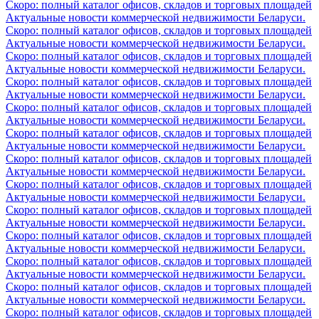
Скоро: полный каталог офисов, складов и торговых площадей
Актуальные новости коммерческой недвижимости Беларуси.
Скоро: полный каталог офисов, складов и торговых площадей
Актуальные новости коммерческой недвижимости Беларуси.
Скоро: полный каталог офисов, складов и торговых площадей
Актуальные новости коммерческой недвижимости Беларуси.
Скоро: полный каталог офисов, складов и торговых площадей
Актуальные новости коммерческой недвижимости Беларуси.
Скоро: полный каталог офисов, складов и торговых площадей
Актуальные новости коммерческой недвижимости Беларуси.
Скоро: полный каталог офисов, складов и торговых площадей
Актуальные новости коммерческой недвижимости Беларуси.
Скоро: полный каталог офисов, складов и торговых площадей
Актуальные новости коммерческой недвижимости Беларуси.
Скоро: полный каталог офисов, складов и торговых площадей
Актуальные новости коммерческой недвижимости Беларуси.
Скоро: полный каталог офисов, складов и торговых площадей
Актуальные новости коммерческой недвижимости Беларуси.
Скоро: полный каталог офисов, складов и торговых площадей
Актуальные новости коммерческой недвижимости Беларуси.
Скоро: полный каталог офисов, складов и торговых площадей
Актуальные новости коммерческой недвижимости Беларуси.
Скоро: полный каталог офисов, складов и торговых площадей
Актуальные новости коммерческой недвижимости Беларуси.
Скоро: полный каталог офисов, складов и торговых площадей