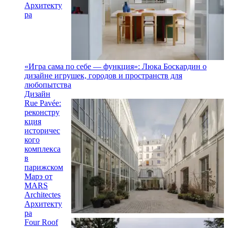
Архитекту
ра
«Игра сама по себе — функция»: Люка Боскардин о
дизайне игрушек, городов и пространств для
любопытства
Дизайн
Rue Pavée:
реконстру
кция
историчес
кого
комплекса
в
парижском
Марэ от
MARS
Architectes
Архитекту
ра
Four Roof