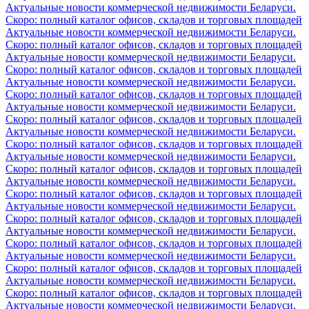
Актуальные новости коммерческой недвижимости Беларуси.
Скоро: полный каталог офисов, складов и торговых площадей
Актуальные новости коммерческой недвижимости Беларуси.
Скоро: полный каталог офисов, складов и торговых площадей
Актуальные новости коммерческой недвижимости Беларуси.
Скоро: полный каталог офисов, складов и торговых площадей
Актуальные новости коммерческой недвижимости Беларуси.
Скоро: полный каталог офисов, складов и торговых площадей
Актуальные новости коммерческой недвижимости Беларуси.
Скоро: полный каталог офисов, складов и торговых площадей
Актуальные новости коммерческой недвижимости Беларуси.
Скоро: полный каталог офисов, складов и торговых площадей
Актуальные новости коммерческой недвижимости Беларуси.
Скоро: полный каталог офисов, складов и торговых площадей
Актуальные новости коммерческой недвижимости Беларуси.
Скоро: полный каталог офисов, складов и торговых площадей
Актуальные новости коммерческой недвижимости Беларуси.
Скоро: полный каталог офисов, складов и торговых площадей
Актуальные новости коммерческой недвижимости Беларуси.
Скоро: полный каталог офисов, складов и торговых площадей
Актуальные новости коммерческой недвижимости Беларуси.
Скоро: полный каталог офисов, складов и торговых площадей
Актуальные новости коммерческой недвижимости Беларуси.
Скоро: полный каталог офисов, складов и торговых площадей
Актуальные новости коммерческой недвижимости Беларуси.