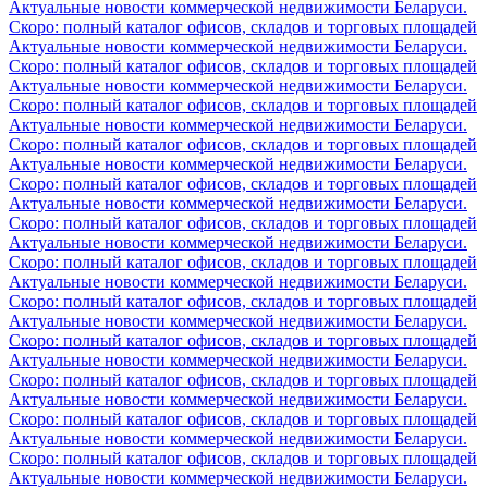
Актуальные новости коммерческой недвижимости Беларуси.
Скоро: полный каталог офисов, складов и торговых площадей
Актуальные новости коммерческой недвижимости Беларуси.
Скоро: полный каталог офисов, складов и торговых площадей
Актуальные новости коммерческой недвижимости Беларуси.
Скоро: полный каталог офисов, складов и торговых площадей
Актуальные новости коммерческой недвижимости Беларуси.
Скоро: полный каталог офисов, складов и торговых площадей
Актуальные новости коммерческой недвижимости Беларуси.
Скоро: полный каталог офисов, складов и торговых площадей
Актуальные новости коммерческой недвижимости Беларуси.
Скоро: полный каталог офисов, складов и торговых площадей
Актуальные новости коммерческой недвижимости Беларуси.
Скоро: полный каталог офисов, складов и торговых площадей
Актуальные новости коммерческой недвижимости Беларуси.
Скоро: полный каталог офисов, складов и торговых площадей
Актуальные новости коммерческой недвижимости Беларуси.
Скоро: полный каталог офисов, складов и торговых площадей
Актуальные новости коммерческой недвижимости Беларуси.
Скоро: полный каталог офисов, складов и торговых площадей
Актуальные новости коммерческой недвижимости Беларуси.
Скоро: полный каталог офисов, складов и торговых площадей
Актуальные новости коммерческой недвижимости Беларуси.
Скоро: полный каталог офисов, складов и торговых площадей
Актуальные новости коммерческой недвижимости Беларуси.