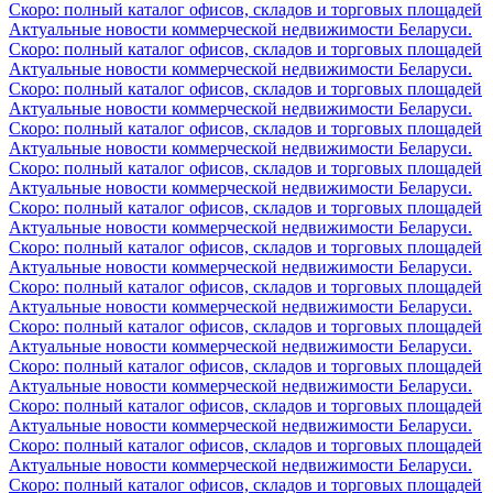
Скоро: полный каталог офисов, складов и торговых площадей
Актуальные новости коммерческой недвижимости Беларуси.
Скоро: полный каталог офисов, складов и торговых площадей
Актуальные новости коммерческой недвижимости Беларуси.
Скоро: полный каталог офисов, складов и торговых площадей
Актуальные новости коммерческой недвижимости Беларуси.
Скоро: полный каталог офисов, складов и торговых площадей
Актуальные новости коммерческой недвижимости Беларуси.
Скоро: полный каталог офисов, складов и торговых площадей
Актуальные новости коммерческой недвижимости Беларуси.
Скоро: полный каталог офисов, складов и торговых площадей
Актуальные новости коммерческой недвижимости Беларуси.
Скоро: полный каталог офисов, складов и торговых площадей
Актуальные новости коммерческой недвижимости Беларуси.
Скоро: полный каталог офисов, складов и торговых площадей
Актуальные новости коммерческой недвижимости Беларуси.
Скоро: полный каталог офисов, складов и торговых площадей
Актуальные новости коммерческой недвижимости Беларуси.
Скоро: полный каталог офисов, складов и торговых площадей
Актуальные новости коммерческой недвижимости Беларуси.
Скоро: полный каталог офисов, складов и торговых площадей
Актуальные новости коммерческой недвижимости Беларуси.
Скоро: полный каталог офисов, складов и торговых площадей
Актуальные новости коммерческой недвижимости Беларуси.
Скоро: полный каталог офисов, складов и торговых площадей