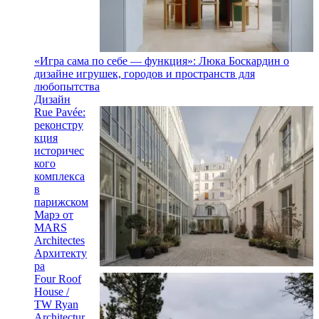
«Игра сама по себе — функция»: Люка Боскардин о
дизайне игрушек, городов и пространств для
любопытства
Дизайн
Rue Pavée:
реконстру
кция
историчес
кого
комплекса
в
парижском
Марэ от
MARS
Architectes
Архитекту
ра
Four Roof
House /
TW Ryan
Architectur