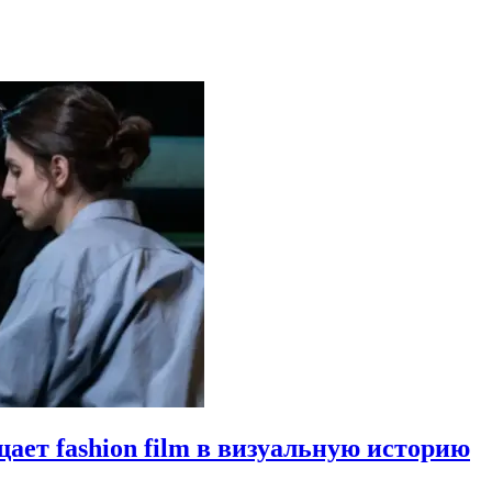
щает fashion film в визуальную историю