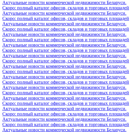
Актуальные новости коммерческой недвижимости Беларуси.
Скоро: полный каталог офисов, складов и торговых площадей
Актуальные новости коммерческой недвижимости Беларуси.
Скоро: полный каталог офисов, складов и торговых площадей
Актуальные новости коммерческой недвижимости Беларуси.
Скоро: полный каталог офисов, складов и торговых площадей
Актуальные новости коммерческой недвижимости Беларуси.
Скоро: полный каталог офисов, складов и торговых площадей
Актуальные новости коммерческой недвижимости Беларуси.
Скоро: полный каталог офисов, складов и торговых площадей
Актуальные новости коммерческой недвижимости Беларуси.
Скоро: полный каталог офисов, складов и торговых площадей
Актуальные новости коммерческой недвижимости Беларуси.
Скоро: полный каталог офисов, складов и торговых площадей
Актуальные новости коммерческой недвижимости Беларуси.
Скоро: полный каталог офисов, складов и торговых площадей
Актуальные новости коммерческой недвижимости Беларуси.
Скоро: полный каталог офисов, складов и торговых площадей
Актуальные новости коммерческой недвижимости Беларуси.
Скоро: полный каталог офисов, складов и торговых площадей
Актуальные новости коммерческой недвижимости Беларуси.
Скоро: полный каталог офисов, складов и торговых площадей
Актуальные новости коммерческой недвижимости Беларуси.
Скоро: полный каталог офисов, складов и торговых площадей
Актуальные новости коммерческой недвижимости Беларуси.