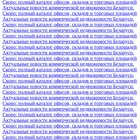
Скоро: полный каталог офисов, складов и торговых площадей
Актуальные новости коммерческой недвижимости Беларуси.
Скоро: полный каталог офисов, складов и торговых площадей
Актуальные новости коммерческой недвижимости Беларуси.
Скоро: полный каталог офисов, складов и торговых площадей
Актуальные новости коммерческой недвижимости Беларуси.
Скоро: полный каталог офисов, складов и торговых площадей
Актуальные новости коммерческой недвижимости Беларуси.
Скоро: полный каталог офисов, складов и торговых площадей
Актуальные новости коммерческой недвижимости Беларуси.
Скоро: полный каталог офисов, складов и торговых площадей
Актуальные новости коммерческой недвижимости Беларуси.
Скоро: полный каталог офисов, складов и торговых площадей
Актуальные новости коммерческой недвижимости Беларуси.
Скоро: полный каталог офисов, складов и торговых площадей
Актуальные новости коммерческой недвижимости Беларуси.
Скоро: полный каталог офисов, складов и торговых площадей
Актуальные новости коммерческой недвижимости Беларуси.
Скоро: полный каталог офисов, складов и торговых площадей
Актуальные новости коммерческой недвижимости Беларуси.
Скоро: полный каталог офисов, складов и торговых площадей
Актуальные новости коммерческой недвижимости Беларуси.
Скоро: полный каталог офисов, складов и торговых площадей
Актуальные новости коммерческой недвижимости Беларуси.
Скоро: полный каталог офисов, складов и торговых площадей