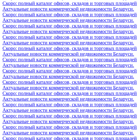
Скоро: полный каталог офисов, складов и торговых площадей
Актуальные новости коммерческой недвижимости Беларуси.
Скоро: полный каталог офисов, складов и торговых площадей
Актуальные новости коммерческой недвижимости Беларуси.
Скоро: полный каталог офисов, складов и торговых площадей
Актуальные новости коммерческой недвижимости Беларуси.
Скоро: полный каталог офисов, складов и торговых площадей
Актуальные новости коммерческой недвижимости Беларуси.
Скоро: полный каталог офисов, складов и торговых площадей
Актуальные новости коммерческой недвижимости Беларуси.
Скоро: полный каталог офисов, складов и торговых площадей
Актуальные новости коммерческой недвижимости Беларуси.
Скоро: полный каталог офисов, складов и торговых площадей
Актуальные новости коммерческой недвижимости Беларуси.
Скоро: полный каталог офисов, складов и торговых площадей
Актуальные новости коммерческой недвижимости Беларуси.
Скоро: полный каталог офисов, складов и торговых площадей
Актуальные новости коммерческой недвижимости Беларуси.
Скоро: полный каталог офисов, складов и торговых площадей
Актуальные новости коммерческой недвижимости Беларуси.
Скоро: полный каталог офисов, складов и торговых площадей
Актуальные новости коммерческой недвижимости Беларуси.
Скоро: полный каталог офисов, складов и торговых площадей
Актуальные новости коммерческой недвижимости Беларуси.
Скоро: полный каталог офисов, складов и торговых площадей