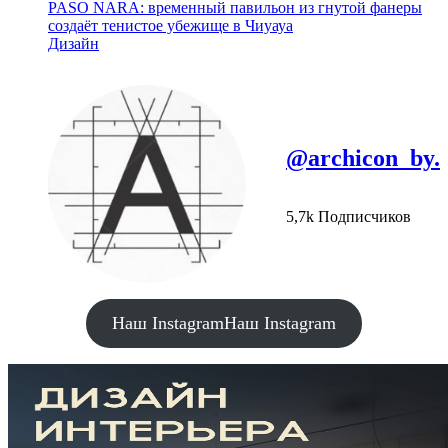
PASO NARA: временный павильон из гнутой фанеры
создаёт тенистое убежище в Чиуауа
Дизайн
@archicon_by.
5,7k Подписчиков
Наш Instagram
Наш Instagram