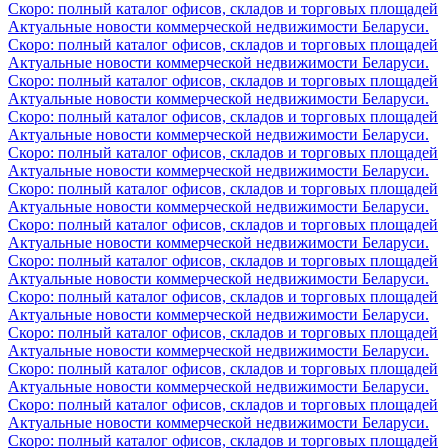
Скоро: полный каталог офисов, складов и торговых площадей
Актуальные новости коммерческой недвижимости Беларуси.
Скоро: полный каталог офисов, складов и торговых площадей
Актуальные новости коммерческой недвижимости Беларуси.
Скоро: полный каталог офисов, складов и торговых площадей
Актуальные новости коммерческой недвижимости Беларуси.
Скоро: полный каталог офисов, складов и торговых площадей
Актуальные новости коммерческой недвижимости Беларуси.
Скоро: полный каталог офисов, складов и торговых площадей
Актуальные новости коммерческой недвижимости Беларуси.
Скоро: полный каталог офисов, складов и торговых площадей
Актуальные новости коммерческой недвижимости Беларуси.
Скоро: полный каталог офисов, складов и торговых площадей
Актуальные новости коммерческой недвижимости Беларуси.
Скоро: полный каталог офисов, складов и торговых площадей
Актуальные новости коммерческой недвижимости Беларуси.
Скоро: полный каталог офисов, складов и торговых площадей
Актуальные новости коммерческой недвижимости Беларуси.
Скоро: полный каталог офисов, складов и торговых площадей
Актуальные новости коммерческой недвижимости Беларуси.
Скоро: полный каталог офисов, складов и торговых площадей
Актуальные новости коммерческой недвижимости Беларуси.
Скоро: полный каталог офисов, складов и торговых площадей
Актуальные новости коммерческой недвижимости Беларуси.
Скоро: полный каталог офисов, складов и торговых площадей