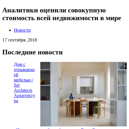
Аналитики оценили совокупную
стоимость всей недвижимости в мире
Новости
17 сентября, 2018
Последние новости
Дом с
отражающ
ей
мебелью /
Set
Architects
Архитекту
ра