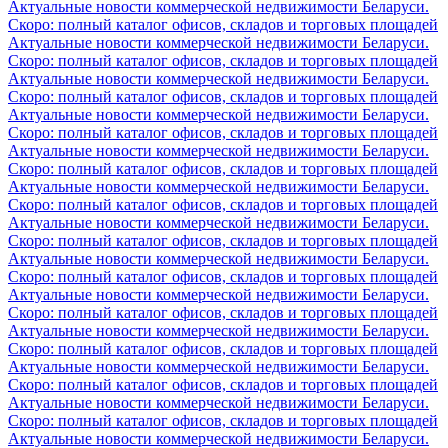
Актуальные новости коммерческой недвижимости Беларуси.
Скоро: полный каталог офисов, складов и торговых площадей
Актуальные новости коммерческой недвижимости Беларуси.
Скоро: полный каталог офисов, складов и торговых площадей
Актуальные новости коммерческой недвижимости Беларуси.
Скоро: полный каталог офисов, складов и торговых площадей
Актуальные новости коммерческой недвижимости Беларуси.
Скоро: полный каталог офисов, складов и торговых площадей
Актуальные новости коммерческой недвижимости Беларуси.
Скоро: полный каталог офисов, складов и торговых площадей
Актуальные новости коммерческой недвижимости Беларуси.
Скоро: полный каталог офисов, складов и торговых площадей
Актуальные новости коммерческой недвижимости Беларуси.
Скоро: полный каталог офисов, складов и торговых площадей
Актуальные новости коммерческой недвижимости Беларуси.
Скоро: полный каталог офисов, складов и торговых площадей
Актуальные новости коммерческой недвижимости Беларуси.
Скоро: полный каталог офисов, складов и торговых площадей
Актуальные новости коммерческой недвижимости Беларуси.
Скоро: полный каталог офисов, складов и торговых площадей
Актуальные новости коммерческой недвижимости Беларуси.
Скоро: полный каталог офисов, складов и торговых площадей
Актуальные новости коммерческой недвижимости Беларуси.
Скоро: полный каталог офисов, складов и торговых площадей
Актуальные новости коммерческой недвижимости Беларуси.