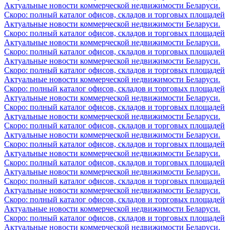
Актуальные новости коммерческой недвижимости Беларуси.
Скоро: полный каталог офисов, складов и торговых площадей
Актуальные новости коммерческой недвижимости Беларуси.
Скоро: полный каталог офисов, складов и торговых площадей
Актуальные новости коммерческой недвижимости Беларуси.
Скоро: полный каталог офисов, складов и торговых площадей
Актуальные новости коммерческой недвижимости Беларуси.
Скоро: полный каталог офисов, складов и торговых площадей
Актуальные новости коммерческой недвижимости Беларуси.
Скоро: полный каталог офисов, складов и торговых площадей
Актуальные новости коммерческой недвижимости Беларуси.
Скоро: полный каталог офисов, складов и торговых площадей
Актуальные новости коммерческой недвижимости Беларуси.
Скоро: полный каталог офисов, складов и торговых площадей
Актуальные новости коммерческой недвижимости Беларуси.
Скоро: полный каталог офисов, складов и торговых площадей
Актуальные новости коммерческой недвижимости Беларуси.
Скоро: полный каталог офисов, складов и торговых площадей
Актуальные новости коммерческой недвижимости Беларуси.
Скоро: полный каталог офисов, складов и торговых площадей
Актуальные новости коммерческой недвижимости Беларуси.
Скоро: полный каталог офисов, складов и торговых площадей
Актуальные новости коммерческой недвижимости Беларуси.
Скоро: полный каталог офисов, складов и торговых площадей
Актуальные новости коммерческой недвижимости Беларуси.