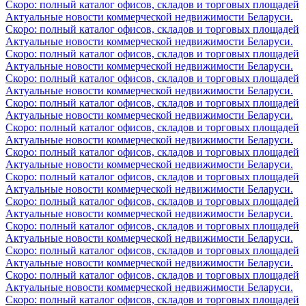
Скоро: полный каталог офисов, складов и торговых площадей
Актуальные новости коммерческой недвижимости Беларуси.
Скоро: полный каталог офисов, складов и торговых площадей
Актуальные новости коммерческой недвижимости Беларуси.
Скоро: полный каталог офисов, складов и торговых площадей
Актуальные новости коммерческой недвижимости Беларуси.
Скоро: полный каталог офисов, складов и торговых площадей
Актуальные новости коммерческой недвижимости Беларуси.
Скоро: полный каталог офисов, складов и торговых площадей
Актуальные новости коммерческой недвижимости Беларуси.
Скоро: полный каталог офисов, складов и торговых площадей
Актуальные новости коммерческой недвижимости Беларуси.
Скоро: полный каталог офисов, складов и торговых площадей
Актуальные новости коммерческой недвижимости Беларуси.
Скоро: полный каталог офисов, складов и торговых площадей
Актуальные новости коммерческой недвижимости Беларуси.
Скоро: полный каталог офисов, складов и торговых площадей
Актуальные новости коммерческой недвижимости Беларуси.
Скоро: полный каталог офисов, складов и торговых площадей
Актуальные новости коммерческой недвижимости Беларуси.
Скоро: полный каталог офисов, складов и торговых площадей
Актуальные новости коммерческой недвижимости Беларуси.
Скоро: полный каталог офисов, складов и торговых площадей
Актуальные новости коммерческой недвижимости Беларуси.
Скоро: полный каталог офисов, складов и торговых площадей