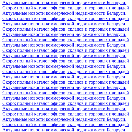
Актуальные новости коммерческой недвижимости Беларуси.
Скоро: полный каталог офисов, складов и торговых площадей
Актуальные новости коммерческой недвижимости Беларуси.
Скоро: полный каталог офисов, складов и торговых площадей
Актуальные новости коммерческой недвижимости Беларуси.
Скоро: полный каталог офисов, складов и торговых площадей
Актуальные новости коммерческой недвижимости Беларуси.
Скоро: полный каталог офисов, складов и торговых площадей
Актуальные новости коммерческой недвижимости Беларуси.
Скоро: полный каталог офисов, складов и торговых площадей
Актуальные новости коммерческой недвижимости Беларуси.
Скоро: полный каталог офисов, складов и торговых площадей
Актуальные новости коммерческой недвижимости Беларуси.
Скоро: полный каталог офисов, складов и торговых площадей
Актуальные новости коммерческой недвижимости Беларуси.
Скоро: полный каталог офисов, складов и торговых площадей
Актуальные новости коммерческой недвижимости Беларуси.
Скоро: полный каталог офисов, складов и торговых площадей
Актуальные новости коммерческой недвижимости Беларуси.
Скоро: полный каталог офисов, складов и торговых площадей
Актуальные новости коммерческой недвижимости Беларуси.
Скоро: полный каталог офисов, складов и торговых площадей
Актуальные новости коммерческой недвижимости Беларуси.
Скоро: полный каталог офисов, складов и торговых площадей
Актуальные новости коммерческой недвижимости Беларуси.