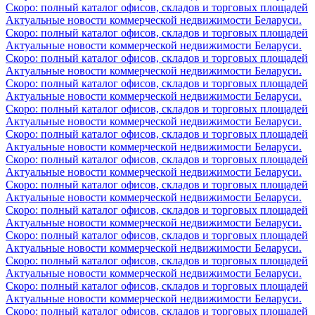
Скоро: полный каталог офисов, складов и торговых площадей
Актуальные новости коммерческой недвижимости Беларуси.
Скоро: полный каталог офисов, складов и торговых площадей
Актуальные новости коммерческой недвижимости Беларуси.
Скоро: полный каталог офисов, складов и торговых площадей
Актуальные новости коммерческой недвижимости Беларуси.
Скоро: полный каталог офисов, складов и торговых площадей
Актуальные новости коммерческой недвижимости Беларуси.
Скоро: полный каталог офисов, складов и торговых площадей
Актуальные новости коммерческой недвижимости Беларуси.
Скоро: полный каталог офисов, складов и торговых площадей
Актуальные новости коммерческой недвижимости Беларуси.
Скоро: полный каталог офисов, складов и торговых площадей
Актуальные новости коммерческой недвижимости Беларуси.
Скоро: полный каталог офисов, складов и торговых площадей
Актуальные новости коммерческой недвижимости Беларуси.
Скоро: полный каталог офисов, складов и торговых площадей
Актуальные новости коммерческой недвижимости Беларуси.
Скоро: полный каталог офисов, складов и торговых площадей
Актуальные новости коммерческой недвижимости Беларуси.
Скоро: полный каталог офисов, складов и торговых площадей
Актуальные новости коммерческой недвижимости Беларуси.
Скоро: полный каталог офисов, складов и торговых площадей
Актуальные новости коммерческой недвижимости Беларуси.
Скоро: полный каталог офисов, складов и торговых площадей