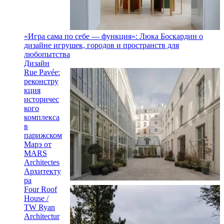
«Игра сама по себе — функция»: Люка Боскардин о
дизайне игрушек, городов и пространств для
любопытства
Дизайн
Rue Pavée:
реконстру
кция
историчес
кого
комплекса
в
парижском
Марэ от
MARS
Architectes
Архитекту
ра
Four Roof
House /
TW Ryan
Architectur