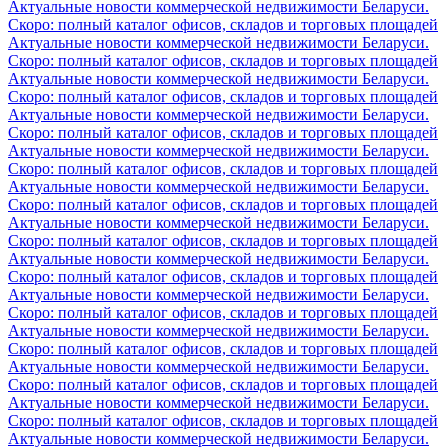
Актуальные новости коммерческой недвижимости Беларуси.
Скоро: полный каталог офисов, складов и торговых площадей
Актуальные новости коммерческой недвижимости Беларуси.
Скоро: полный каталог офисов, складов и торговых площадей
Актуальные новости коммерческой недвижимости Беларуси.
Скоро: полный каталог офисов, складов и торговых площадей
Актуальные новости коммерческой недвижимости Беларуси.
Скоро: полный каталог офисов, складов и торговых площадей
Актуальные новости коммерческой недвижимости Беларуси.
Скоро: полный каталог офисов, складов и торговых площадей
Актуальные новости коммерческой недвижимости Беларуси.
Скоро: полный каталог офисов, складов и торговых площадей
Актуальные новости коммерческой недвижимости Беларуси.
Скоро: полный каталог офисов, складов и торговых площадей
Актуальные новости коммерческой недвижимости Беларуси.
Скоро: полный каталог офисов, складов и торговых площадей
Актуальные новости коммерческой недвижимости Беларуси.
Скоро: полный каталог офисов, складов и торговых площадей
Актуальные новости коммерческой недвижимости Беларуси.
Скоро: полный каталог офисов, складов и торговых площадей
Актуальные новости коммерческой недвижимости Беларуси.
Скоро: полный каталог офисов, складов и торговых площадей
Актуальные новости коммерческой недвижимости Беларуси.
Скоро: полный каталог офисов, складов и торговых площадей
Актуальные новости коммерческой недвижимости Беларуси.