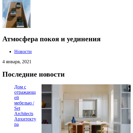
Атмосфера покоя и уединения
Новости
4 января, 2021
Последние новости
Дом с
отражающ
ей
мебелью /
Set
Architects
Архитекту
ра