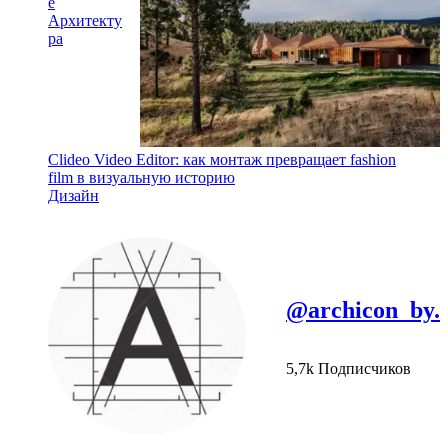
e
Архитекту
ра
Clideo Video Editor: как монтаж превращает fashion
film в визуальную историю
Дизайн
@archicon_by.
5,7k Подписчиков