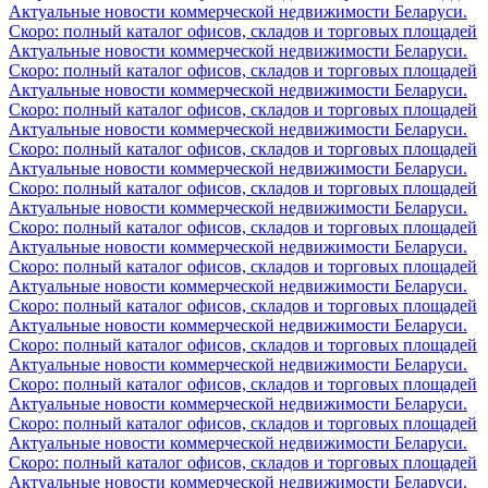
Актуальные новости коммерческой недвижимости Беларуси.
Скоро: полный каталог офисов, складов и торговых площадей
Актуальные новости коммерческой недвижимости Беларуси.
Скоро: полный каталог офисов, складов и торговых площадей
Актуальные новости коммерческой недвижимости Беларуси.
Скоро: полный каталог офисов, складов и торговых площадей
Актуальные новости коммерческой недвижимости Беларуси.
Скоро: полный каталог офисов, складов и торговых площадей
Актуальные новости коммерческой недвижимости Беларуси.
Скоро: полный каталог офисов, складов и торговых площадей
Актуальные новости коммерческой недвижимости Беларуси.
Скоро: полный каталог офисов, складов и торговых площадей
Актуальные новости коммерческой недвижимости Беларуси.
Скоро: полный каталог офисов, складов и торговых площадей
Актуальные новости коммерческой недвижимости Беларуси.
Скоро: полный каталог офисов, складов и торговых площадей
Актуальные новости коммерческой недвижимости Беларуси.
Скоро: полный каталог офисов, складов и торговых площадей
Актуальные новости коммерческой недвижимости Беларуси.
Скоро: полный каталог офисов, складов и торговых площадей
Актуальные новости коммерческой недвижимости Беларуси.
Скоро: полный каталог офисов, складов и торговых площадей
Актуальные новости коммерческой недвижимости Беларуси.
Скоро: полный каталог офисов, складов и торговых площадей
Актуальные новости коммерческой недвижимости Беларуси.