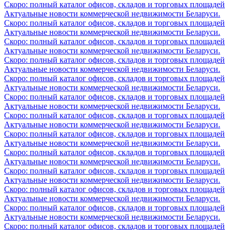
Скоро: полный каталог офисов, складов и торговых площадей
Актуальные новости коммерческой недвижимости Беларуси.
Скоро: полный каталог офисов, складов и торговых площадей
Актуальные новости коммерческой недвижимости Беларуси.
Скоро: полный каталог офисов, складов и торговых площадей
Актуальные новости коммерческой недвижимости Беларуси.
Скоро: полный каталог офисов, складов и торговых площадей
Актуальные новости коммерческой недвижимости Беларуси.
Скоро: полный каталог офисов, складов и торговых площадей
Актуальные новости коммерческой недвижимости Беларуси.
Скоро: полный каталог офисов, складов и торговых площадей
Актуальные новости коммерческой недвижимости Беларуси.
Скоро: полный каталог офисов, складов и торговых площадей
Актуальные новости коммерческой недвижимости Беларуси.
Скоро: полный каталог офисов, складов и торговых площадей
Актуальные новости коммерческой недвижимости Беларуси.
Скоро: полный каталог офисов, складов и торговых площадей
Актуальные новости коммерческой недвижимости Беларуси.
Скоро: полный каталог офисов, складов и торговых площадей
Актуальные новости коммерческой недвижимости Беларуси.
Скоро: полный каталог офисов, складов и торговых площадей
Актуальные новости коммерческой недвижимости Беларуси.
Скоро: полный каталог офисов, складов и торговых площадей
Актуальные новости коммерческой недвижимости Беларуси.
Скоро: полный каталог офисов, складов и торговых площадей