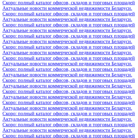
Скоро: полный каталог офисов, складов и торговых площадей
Актуальные новости коммерческой недвижимости Беларуси.
Скоро: полный каталог офисов, складов и торговых площадей
Актуальные новости коммерческой недвижимости Беларуси.
Скоро: полный каталог офисов, складов и торговых площадей
Актуальные новости коммерческой недвижимости Беларуси.
Скоро: полный каталог офисов, складов и торговых площадей
Актуальные новости коммерческой недвижимости Беларуси.
Скоро: полный каталог офисов, складов и торговых площадей
Актуальные новости коммерческой недвижимости Беларуси.
Скоро: полный каталог офисов, складов и торговых площадей
Актуальные новости коммерческой недвижимости Беларуси.
Скоро: полный каталог офисов, складов и торговых площадей
Актуальные новости коммерческой недвижимости Беларуси.
Скоро: полный каталог офисов, складов и торговых площадей
Актуальные новости коммерческой недвижимости Беларуси.
Скоро: полный каталог офисов, складов и торговых площадей
Актуальные новости коммерческой недвижимости Беларуси.
Скоро: полный каталог офисов, складов и торговых площадей
Актуальные новости коммерческой недвижимости Беларуси.
Скоро: полный каталог офисов, складов и торговых площадей
Актуальные новости коммерческой недвижимости Беларуси.
Скоро: полный каталог офисов, складов и торговых площадей
Актуальные новости коммерческой недвижимости Беларуси.
Скоро: полный каталог офисов, складов и торговых площадей