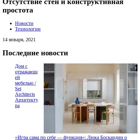
Отсутствие стен и конструктивная
простота
Новости
Технологии
14 января, 2021
Последние новости
Дом с
отражающ
ей
мебелью /
Set
Architects
Архитекту
ра
«Игра сама по себе — функция»: Люка Боскардин о