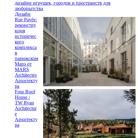
дизайне игрушек, городов и пространств для
любопытства
Дизайн
Rue Pavée:
реконстру
кция
историчес
кого
комплекса
в
парижском
Марэ от
MARS
Architectes
Архитекту
ра
Four Roof
House /
TW Ryan
Architectur
e
Архитекту
ра