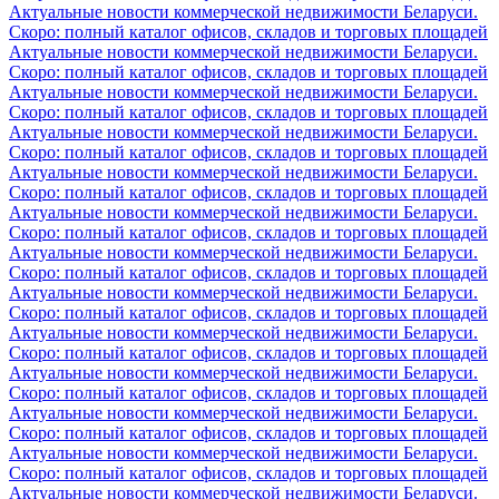
Актуальные новости коммерческой недвижимости Беларуси.
Скоро: полный каталог офисов, складов и торговых площадей
Актуальные новости коммерческой недвижимости Беларуси.
Скоро: полный каталог офисов, складов и торговых площадей
Актуальные новости коммерческой недвижимости Беларуси.
Скоро: полный каталог офисов, складов и торговых площадей
Актуальные новости коммерческой недвижимости Беларуси.
Скоро: полный каталог офисов, складов и торговых площадей
Актуальные новости коммерческой недвижимости Беларуси.
Скоро: полный каталог офисов, складов и торговых площадей
Актуальные новости коммерческой недвижимости Беларуси.
Скоро: полный каталог офисов, складов и торговых площадей
Актуальные новости коммерческой недвижимости Беларуси.
Скоро: полный каталог офисов, складов и торговых площадей
Актуальные новости коммерческой недвижимости Беларуси.
Скоро: полный каталог офисов, складов и торговых площадей
Актуальные новости коммерческой недвижимости Беларуси.
Скоро: полный каталог офисов, складов и торговых площадей
Актуальные новости коммерческой недвижимости Беларуси.
Скоро: полный каталог офисов, складов и торговых площадей
Актуальные новости коммерческой недвижимости Беларуси.
Скоро: полный каталог офисов, складов и торговых площадей
Актуальные новости коммерческой недвижимости Беларуси.
Скоро: полный каталог офисов, складов и торговых площадей
Актуальные новости коммерческой недвижимости Беларуси.