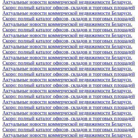
Актуальные новости коммерческой недвижимости Беларуси.
Скоро: полный каталог офисов, складов и торговых площадей
Актуальные новости коммерческой недвижимости Беларуси.
Скоро: полный каталог офисов, складов и торговых площадей
Актуальные новости коммерческой недвижимости Беларуси.
Скоро: полный каталог офисов, складов и торговых площадей
Актуальные новости коммерческой недвижимости Беларуси.
Скоро: полный каталог офисов, складов и торговых площадей
Актуальные новости коммерческой недвижимости Беларуси.
Скоро: полный каталог офисов, складов и торговых площадей
Актуальные новости коммерческой недвижимости Беларуси.
Скоро: полный каталог офисов, складов и торговых площадей
Актуальные новости коммерческой недвижимости Беларуси.
Скоро: полный каталог офисов, складов и торговых площадей
Актуальные новости коммерческой недвижимости Беларуси.
Скоро: полный каталог офисов, складов и торговых площадей
Актуальные новости коммерческой недвижимости Беларуси.
Скоро: полный каталог офисов, складов и торговых площадей
Актуальные новости коммерческой недвижимости Беларуси.
Скоро: полный каталог офисов, складов и торговых площадей
Актуальные новости коммерческой недвижимости Беларуси.
Скоро: полный каталог офисов, складов и торговых площадей
Актуальные новости коммерческой недвижимости Беларуси.
Скоро: полный каталог офисов, складов и торговых площадей
Актуальные новости коммерческой недвижимости Беларуси.