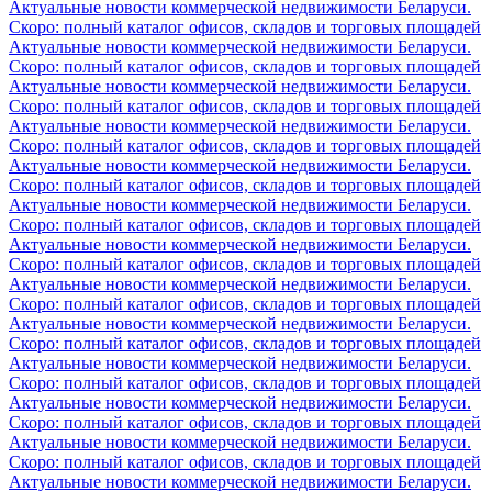
Актуальные новости коммерческой недвижимости Беларуси.
Скоро: полный каталог офисов, складов и торговых площадей
Актуальные новости коммерческой недвижимости Беларуси.
Скоро: полный каталог офисов, складов и торговых площадей
Актуальные новости коммерческой недвижимости Беларуси.
Скоро: полный каталог офисов, складов и торговых площадей
Актуальные новости коммерческой недвижимости Беларуси.
Скоро: полный каталог офисов, складов и торговых площадей
Актуальные новости коммерческой недвижимости Беларуси.
Скоро: полный каталог офисов, складов и торговых площадей
Актуальные новости коммерческой недвижимости Беларуси.
Скоро: полный каталог офисов, складов и торговых площадей
Актуальные новости коммерческой недвижимости Беларуси.
Скоро: полный каталог офисов, складов и торговых площадей
Актуальные новости коммерческой недвижимости Беларуси.
Скоро: полный каталог офисов, складов и торговых площадей
Актуальные новости коммерческой недвижимости Беларуси.
Скоро: полный каталог офисов, складов и торговых площадей
Актуальные новости коммерческой недвижимости Беларуси.
Скоро: полный каталог офисов, складов и торговых площадей
Актуальные новости коммерческой недвижимости Беларуси.
Скоро: полный каталог офисов, складов и торговых площадей
Актуальные новости коммерческой недвижимости Беларуси.
Скоро: полный каталог офисов, складов и торговых площадей
Актуальные новости коммерческой недвижимости Беларуси.