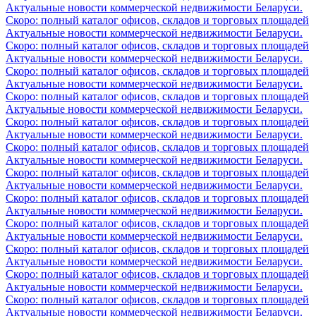
Актуальные новости коммерческой недвижимости Беларуси.
Скоро: полный каталог офисов, складов и торговых площадей
Актуальные новости коммерческой недвижимости Беларуси.
Скоро: полный каталог офисов, складов и торговых площадей
Актуальные новости коммерческой недвижимости Беларуси.
Скоро: полный каталог офисов, складов и торговых площадей
Актуальные новости коммерческой недвижимости Беларуси.
Скоро: полный каталог офисов, складов и торговых площадей
Актуальные новости коммерческой недвижимости Беларуси.
Скоро: полный каталог офисов, складов и торговых площадей
Актуальные новости коммерческой недвижимости Беларуси.
Скоро: полный каталог офисов, складов и торговых площадей
Актуальные новости коммерческой недвижимости Беларуси.
Скоро: полный каталог офисов, складов и торговых площадей
Актуальные новости коммерческой недвижимости Беларуси.
Скоро: полный каталог офисов, складов и торговых площадей
Актуальные новости коммерческой недвижимости Беларуси.
Скоро: полный каталог офисов, складов и торговых площадей
Актуальные новости коммерческой недвижимости Беларуси.
Скоро: полный каталог офисов, складов и торговых площадей
Актуальные новости коммерческой недвижимости Беларуси.
Скоро: полный каталог офисов, складов и торговых площадей
Актуальные новости коммерческой недвижимости Беларуси.
Скоро: полный каталог офисов, складов и торговых площадей
Актуальные новости коммерческой недвижимости Беларуси.