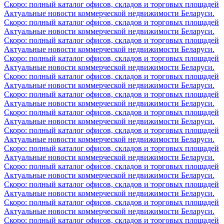
Скоро: полный каталог офисов, складов и торговых площадей
Актуальные новости коммерческой недвижимости Беларуси.
Скоро: полный каталог офисов, складов и торговых площадей
Актуальные новости коммерческой недвижимости Беларуси.
Скоро: полный каталог офисов, складов и торговых площадей
Актуальные новости коммерческой недвижимости Беларуси.
Скоро: полный каталог офисов, складов и торговых площадей
Актуальные новости коммерческой недвижимости Беларуси.
Скоро: полный каталог офисов, складов и торговых площадей
Актуальные новости коммерческой недвижимости Беларуси.
Скоро: полный каталог офисов, складов и торговых площадей
Актуальные новости коммерческой недвижимости Беларуси.
Скоро: полный каталог офисов, складов и торговых площадей
Актуальные новости коммерческой недвижимости Беларуси.
Скоро: полный каталог офисов, складов и торговых площадей
Актуальные новости коммерческой недвижимости Беларуси.
Скоро: полный каталог офисов, складов и торговых площадей
Актуальные новости коммерческой недвижимости Беларуси.
Скоро: полный каталог офисов, складов и торговых площадей
Актуальные новости коммерческой недвижимости Беларуси.
Скоро: полный каталог офисов, складов и торговых площадей
Актуальные новости коммерческой недвижимости Беларуси.
Скоро: полный каталог офисов, складов и торговых площадей
Актуальные новости коммерческой недвижимости Беларуси.
Скоро: полный каталог офисов, складов и торговых площадей