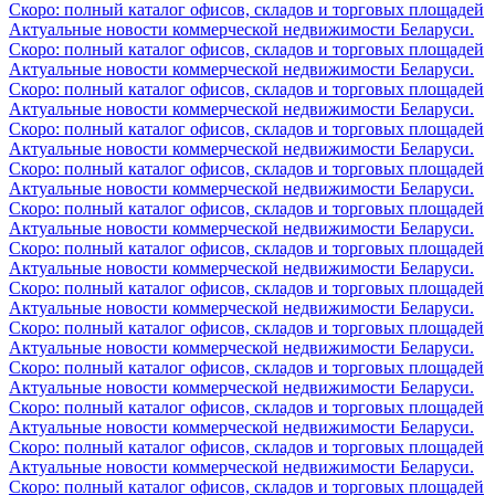
Скоро: полный каталог офисов, складов и торговых площадей
Актуальные новости коммерческой недвижимости Беларуси.
Скоро: полный каталог офисов, складов и торговых площадей
Актуальные новости коммерческой недвижимости Беларуси.
Скоро: полный каталог офисов, складов и торговых площадей
Актуальные новости коммерческой недвижимости Беларуси.
Скоро: полный каталог офисов, складов и торговых площадей
Актуальные новости коммерческой недвижимости Беларуси.
Скоро: полный каталог офисов, складов и торговых площадей
Актуальные новости коммерческой недвижимости Беларуси.
Скоро: полный каталог офисов, складов и торговых площадей
Актуальные новости коммерческой недвижимости Беларуси.
Скоро: полный каталог офисов, складов и торговых площадей
Актуальные новости коммерческой недвижимости Беларуси.
Скоро: полный каталог офисов, складов и торговых площадей
Актуальные новости коммерческой недвижимости Беларуси.
Скоро: полный каталог офисов, складов и торговых площадей
Актуальные новости коммерческой недвижимости Беларуси.
Скоро: полный каталог офисов, складов и торговых площадей
Актуальные новости коммерческой недвижимости Беларуси.
Скоро: полный каталог офисов, складов и торговых площадей
Актуальные новости коммерческой недвижимости Беларуси.
Скоро: полный каталог офисов, складов и торговых площадей
Актуальные новости коммерческой недвижимости Беларуси.
Скоро: полный каталог офисов, складов и торговых площадей