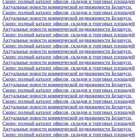
Скоро: полный каталог офисов, складов и торговых площадей
Актуальные новости коммерческой недвижимости Беларуси.
Скоро: полный каталог офисов, складов и торговых площадей
Актуальные новости коммерческой недвижимости Беларуси.
Скоро: полный каталог офисов, складов и торговых площадей
Актуальные новости коммерческой недвижимости Беларуси.
Скоро: полный каталог офисов, складов и торговых площадей
Актуальные новости коммерческой недвижимости Беларуси.
Скоро: полный каталог офисов, складов и торговых площадей
Актуальные новости коммерческой недвижимости Беларуси.
Скоро: полный каталог офисов, складов и торговых площадей
Актуальные новости коммерческой недвижимости Беларуси.
Скоро: полный каталог офисов, складов и торговых площадей
Актуальные новости коммерческой недвижимости Беларуси.
Скоро: полный каталог офисов, складов и торговых площадей
Актуальные новости коммерческой недвижимости Беларуси.
Скоро: полный каталог офисов, складов и торговых площадей
Актуальные новости коммерческой недвижимости Беларуси.
Скоро: полный каталог офисов, складов и торговых площадей
Актуальные новости коммерческой недвижимости Беларуси.
Скоро: полный каталог офисов, складов и торговых площадей
Актуальные новости коммерческой недвижимости Беларуси.
Скоро: полный каталог офисов, складов и торговых площадей
Актуальные новости коммерческой недвижимости Беларуси.
Скоро: полный каталог офисов, складов и торговых площадей