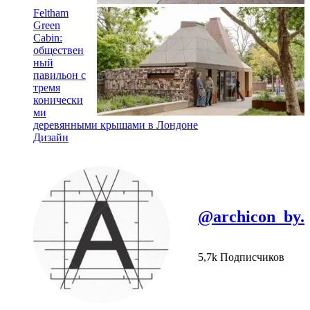
Feltham
Green
Cabin:
обществен
ный
павильон с
тремя
конически
ми
деревянными крышами в Лондоне
Дизайн
@archicon_by.
5,7k Подписчиков