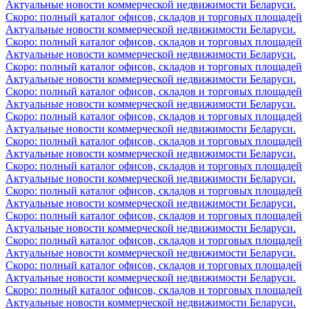
Актуальные новости коммерческой недвижимости Беларуси.
Скоро: полный каталог офисов, складов и торговых площадей
Актуальные новости коммерческой недвижимости Беларуси.
Скоро: полный каталог офисов, складов и торговых площадей
Актуальные новости коммерческой недвижимости Беларуси.
Скоро: полный каталог офисов, складов и торговых площадей
Актуальные новости коммерческой недвижимости Беларуси.
Скоро: полный каталог офисов, складов и торговых площадей
Актуальные новости коммерческой недвижимости Беларуси.
Скоро: полный каталог офисов, складов и торговых площадей
Актуальные новости коммерческой недвижимости Беларуси.
Скоро: полный каталог офисов, складов и торговых площадей
Актуальные новости коммерческой недвижимости Беларуси.
Скоро: полный каталог офисов, складов и торговых площадей
Актуальные новости коммерческой недвижимости Беларуси.
Скоро: полный каталог офисов, складов и торговых площадей
Актуальные новости коммерческой недвижимости Беларуси.
Скоро: полный каталог офисов, складов и торговых площадей
Актуальные новости коммерческой недвижимости Беларуси.
Скоро: полный каталог офисов, складов и торговых площадей
Актуальные новости коммерческой недвижимости Беларуси.
Скоро: полный каталог офисов, складов и торговых площадей
Актуальные новости коммерческой недвижимости Беларуси.
Скоро: полный каталог офисов, складов и торговых площадей
Актуальные новости коммерческой недвижимости Беларуси.