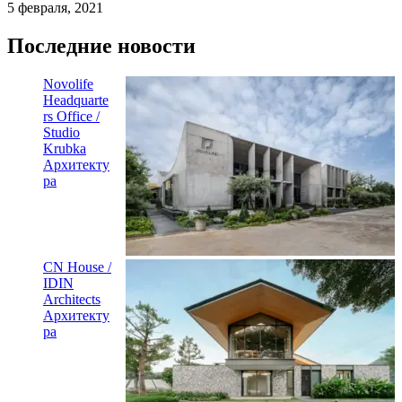
5 февраля, 2021
Последние новости
Novolife
Headquarte
rs Office /
Studio
Krubka
Архитекту
ра
CN House /
IDIN
Architects
Архитекту
ра