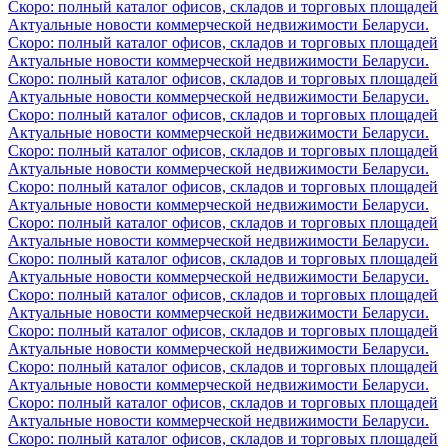
Скоро: полный каталог офисов, складов и торговых площадей
Актуальные новости коммерческой недвижимости Беларуси.
Скоро: полный каталог офисов, складов и торговых площадей
Актуальные новости коммерческой недвижимости Беларуси.
Скоро: полный каталог офисов, складов и торговых площадей
Актуальные новости коммерческой недвижимости Беларуси.
Скоро: полный каталог офисов, складов и торговых площадей
Актуальные новости коммерческой недвижимости Беларуси.
Скоро: полный каталог офисов, складов и торговых площадей
Актуальные новости коммерческой недвижимости Беларуси.
Скоро: полный каталог офисов, складов и торговых площадей
Актуальные новости коммерческой недвижимости Беларуси.
Скоро: полный каталог офисов, складов и торговых площадей
Актуальные новости коммерческой недвижимости Беларуси.
Скоро: полный каталог офисов, складов и торговых площадей
Актуальные новости коммерческой недвижимости Беларуси.
Скоро: полный каталог офисов, складов и торговых площадей
Актуальные новости коммерческой недвижимости Беларуси.
Скоро: полный каталог офисов, складов и торговых площадей
Актуальные новости коммерческой недвижимости Беларуси.
Скоро: полный каталог офисов, складов и торговых площадей
Актуальные новости коммерческой недвижимости Беларуси.
Скоро: полный каталог офисов, складов и торговых площадей
Актуальные новости коммерческой недвижимости Беларуси.
Скоро: полный каталог офисов, складов и торговых площадей