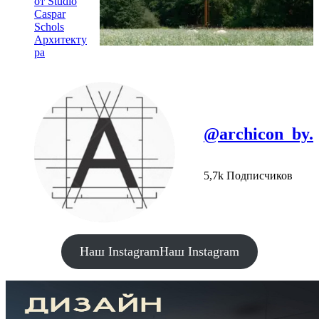
от Studio
Caspar
Schols
Архитекту
ра
@archicon_by.
5,7k Подписчиков
Наш Instagram
Наш Instagram