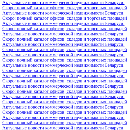
Актуальные новости коммерческой недвижимости Беларуси.
Скоро: полный каталог офисов, складов и торговых площадей
Актуальные новости коммерческой недвижимости Беларуси.
Скоро: полный каталог офисов, складов и торговых площадей
Актуальные новости коммерческой недвижимости Беларуси.
Скоро: полный каталог офисов, складов и торговых площадей
Актуальные новости коммерческой недвижимости Беларуси.
Скоро: полный каталог офисов, складов и торговых площадей
Актуальные новости коммерческой недвижимости Беларуси.
Скоро: полный каталог офисов, складов и торговых площадей
Актуальные новости коммерческой недвижимости Беларуси.
Скоро: полный каталог офисов, складов и торговых площадей
Актуальные новости коммерческой недвижимости Беларуси.
Скоро: полный каталог офисов, складов и торговых площадей
Актуальные новости коммерческой недвижимости Беларуси.
Скоро: полный каталог офисов, складов и торговых площадей
Актуальные новости коммерческой недвижимости Беларуси.
Скоро: полный каталог офисов, складов и торговых площадей
Актуальные новости коммерческой недвижимости Беларуси.
Скоро: полный каталог офисов, складов и торговых площадей
Актуальные новости коммерческой недвижимости Беларуси.
Скоро: полный каталог офисов, складов и торговых площадей
Актуальные новости коммерческой недвижимости Беларуси.
Скоро: полный каталог офисов, складов и торговых площадей
Актуальные новости коммерческой недвижимости Беларуси.