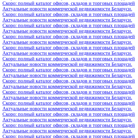
Скоро: полный каталог офисов, складов и торговых площадей
Актуальные новости коммерческой недвижимости Беларуси.
Скоро: полный каталог офисов, складов и торговых площадей
Актуальные новости коммерческой недвижимости Беларуси.
Скоро: полный каталог офисов, складов и торговых площадей
Актуальные новости коммерческой недвижимости Беларуси.
Скоро: полный каталог офисов, складов и торговых площадей
Актуальные новости коммерческой недвижимости Беларуси.
Скоро: полный каталог офисов, складов и торговых площадей
Актуальные новости коммерческой недвижимости Беларуси.
Скоро: полный каталог офисов, складов и торговых площадей
Актуальные новости коммерческой недвижимости Беларуси.
Скоро: полный каталог офисов, складов и торговых площадей
Актуальные новости коммерческой недвижимости Беларуси.
Скоро: полный каталог офисов, складов и торговых площадей
Актуальные новости коммерческой недвижимости Беларуси.
Скоро: полный каталог офисов, складов и торговых площадей
Актуальные новости коммерческой недвижимости Беларуси.
Скоро: полный каталог офисов, складов и торговых площадей
Актуальные новости коммерческой недвижимости Беларуси.
Скоро: полный каталог офисов, складов и торговых площадей
Актуальные новости коммерческой недвижимости Беларуси.
Скоро: полный каталог офисов, складов и торговых площадей
Актуальные новости коммерческой недвижимости Беларуси.
Скоро: полный каталог офисов, складов и торговых площадей