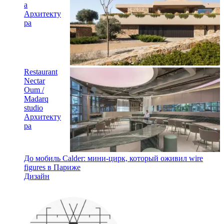
a
Архитекту
ра
Restaurant
Nectar
Oum /
Madarq
studio
Архитекту
ра
До мобиль Calder: мини-цирк, который оживил wire
figures в Париже
Дизайн