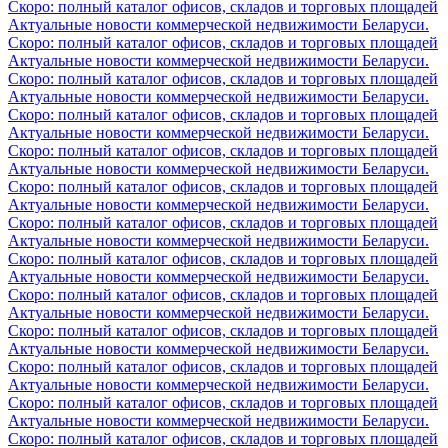
Скоро: полный каталог офисов, складов и торговых площадей
Актуальные новости коммерческой недвижимости Беларуси.
Скоро: полный каталог офисов, складов и торговых площадей
Актуальные новости коммерческой недвижимости Беларуси.
Скоро: полный каталог офисов, складов и торговых площадей
Актуальные новости коммерческой недвижимости Беларуси.
Скоро: полный каталог офисов, складов и торговых площадей
Актуальные новости коммерческой недвижимости Беларуси.
Скоро: полный каталог офисов, складов и торговых площадей
Актуальные новости коммерческой недвижимости Беларуси.
Скоро: полный каталог офисов, складов и торговых площадей
Актуальные новости коммерческой недвижимости Беларуси.
Скоро: полный каталог офисов, складов и торговых площадей
Актуальные новости коммерческой недвижимости Беларуси.
Скоро: полный каталог офисов, складов и торговых площадей
Актуальные новости коммерческой недвижимости Беларуси.
Скоро: полный каталог офисов, складов и торговых площадей
Актуальные новости коммерческой недвижимости Беларуси.
Скоро: полный каталог офисов, складов и торговых площадей
Актуальные новости коммерческой недвижимости Беларуси.
Скоро: полный каталог офисов, складов и торговых площадей
Актуальные новости коммерческой недвижимости Беларуси.
Скоро: полный каталог офисов, складов и торговых площадей
Актуальные новости коммерческой недвижимости Беларуси.
Скоро: полный каталог офисов, складов и торговых площадей