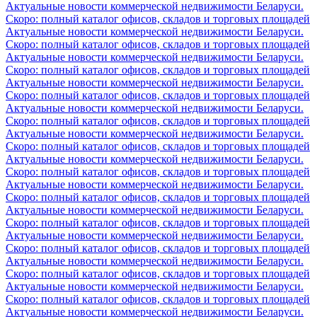
Актуальные новости коммерческой недвижимости Беларуси.
Скоро: полный каталог офисов, складов и торговых площадей
Актуальные новости коммерческой недвижимости Беларуси.
Скоро: полный каталог офисов, складов и торговых площадей
Актуальные новости коммерческой недвижимости Беларуси.
Скоро: полный каталог офисов, складов и торговых площадей
Актуальные новости коммерческой недвижимости Беларуси.
Скоро: полный каталог офисов, складов и торговых площадей
Актуальные новости коммерческой недвижимости Беларуси.
Скоро: полный каталог офисов, складов и торговых площадей
Актуальные новости коммерческой недвижимости Беларуси.
Скоро: полный каталог офисов, складов и торговых площадей
Актуальные новости коммерческой недвижимости Беларуси.
Скоро: полный каталог офисов, складов и торговых площадей
Актуальные новости коммерческой недвижимости Беларуси.
Скоро: полный каталог офисов, складов и торговых площадей
Актуальные новости коммерческой недвижимости Беларуси.
Скоро: полный каталог офисов, складов и торговых площадей
Актуальные новости коммерческой недвижимости Беларуси.
Скоро: полный каталог офисов, складов и торговых площадей
Актуальные новости коммерческой недвижимости Беларуси.
Скоро: полный каталог офисов, складов и торговых площадей
Актуальные новости коммерческой недвижимости Беларуси.
Скоро: полный каталог офисов, складов и торговых площадей
Актуальные новости коммерческой недвижимости Беларуси.