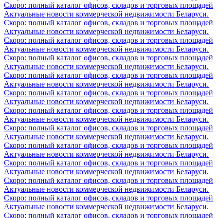
Скоро: полный каталог офисов, складов и торговых площадей
Актуальные новости коммерческой недвижимости Беларуси.
Скоро: полный каталог офисов, складов и торговых площадей
Актуальные новости коммерческой недвижимости Беларуси.
Скоро: полный каталог офисов, складов и торговых площадей
Актуальные новости коммерческой недвижимости Беларуси.
Скоро: полный каталог офисов, складов и торговых площадей
Актуальные новости коммерческой недвижимости Беларуси.
Скоро: полный каталог офисов, складов и торговых площадей
Актуальные новости коммерческой недвижимости Беларуси.
Скоро: полный каталог офисов, складов и торговых площадей
Актуальные новости коммерческой недвижимости Беларуси.
Скоро: полный каталог офисов, складов и торговых площадей
Актуальные новости коммерческой недвижимости Беларуси.
Скоро: полный каталог офисов, складов и торговых площадей
Актуальные новости коммерческой недвижимости Беларуси.
Скоро: полный каталог офисов, складов и торговых площадей
Актуальные новости коммерческой недвижимости Беларуси.
Скоро: полный каталог офисов, складов и торговых площадей
Актуальные новости коммерческой недвижимости Беларуси.
Скоро: полный каталог офисов, складов и торговых площадей
Актуальные новости коммерческой недвижимости Беларуси.
Скоро: полный каталог офисов, складов и торговых площадей
Актуальные новости коммерческой недвижимости Беларуси.
Скоро: полный каталог офисов, складов и торговых площадей