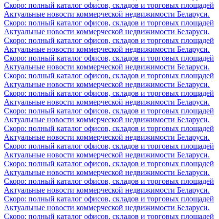
Скоро: полный каталог офисов, складов и торговых площадей
Актуальные новости коммерческой недвижимости Беларуси.
Скоро: полный каталог офисов, складов и торговых площадей
Актуальные новости коммерческой недвижимости Беларуси.
Скоро: полный каталог офисов, складов и торговых площадей
Актуальные новости коммерческой недвижимости Беларуси.
Скоро: полный каталог офисов, складов и торговых площадей
Актуальные новости коммерческой недвижимости Беларуси.
Скоро: полный каталог офисов, складов и торговых площадей
Актуальные новости коммерческой недвижимости Беларуси.
Скоро: полный каталог офисов, складов и торговых площадей
Актуальные новости коммерческой недвижимости Беларуси.
Скоро: полный каталог офисов, складов и торговых площадей
Актуальные новости коммерческой недвижимости Беларуси.
Скоро: полный каталог офисов, складов и торговых площадей
Актуальные новости коммерческой недвижимости Беларуси.
Скоро: полный каталог офисов, складов и торговых площадей
Актуальные новости коммерческой недвижимости Беларуси.
Скоро: полный каталог офисов, складов и торговых площадей
Актуальные новости коммерческой недвижимости Беларуси.
Скоро: полный каталог офисов, складов и торговых площадей
Актуальные новости коммерческой недвижимости Беларуси.
Скоро: полный каталог офисов, складов и торговых площадей
Актуальные новости коммерческой недвижимости Беларуси.
Скоро: полный каталог офисов, складов и торговых площадей