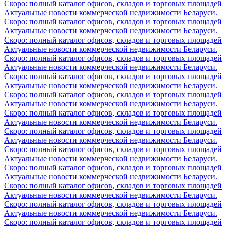
Скоро: полный каталог офисов, складов и торговых площадей
Актуальные новости коммерческой недвижимости Беларуси.
Скоро: полный каталог офисов, складов и торговых площадей
Актуальные новости коммерческой недвижимости Беларуси.
Скоро: полный каталог офисов, складов и торговых площадей
Актуальные новости коммерческой недвижимости Беларуси.
Скоро: полный каталог офисов, складов и торговых площадей
Актуальные новости коммерческой недвижимости Беларуси.
Скоро: полный каталог офисов, складов и торговых площадей
Актуальные новости коммерческой недвижимости Беларуси.
Скоро: полный каталог офисов, складов и торговых площадей
Актуальные новости коммерческой недвижимости Беларуси.
Скоро: полный каталог офисов, складов и торговых площадей
Актуальные новости коммерческой недвижимости Беларуси.
Скоро: полный каталог офисов, складов и торговых площадей
Актуальные новости коммерческой недвижимости Беларуси.
Скоро: полный каталог офисов, складов и торговых площадей
Актуальные новости коммерческой недвижимости Беларуси.
Скоро: полный каталог офисов, складов и торговых площадей
Актуальные новости коммерческой недвижимости Беларуси.
Скоро: полный каталог офисов, складов и торговых площадей
Актуальные новости коммерческой недвижимости Беларуси.
Скоро: полный каталог офисов, складов и торговых площадей
Актуальные новости коммерческой недвижимости Беларуси.
Скоро: полный каталог офисов, складов и торговых площадей