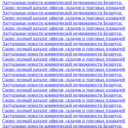
Актуальные новости коммерческой недвижимости Беларуси.
Скоро: полный каталог офисов, складов и торговых площадей
Актуальные новости коммерческой недвижимости Беларуси.
Скоро: полный каталог офисов, складов и торговых площадей
Актуальные новости коммерческой недвижимости Беларуси.
Скоро: полный каталог офисов, складов и торговых площадей
Актуальные новости коммерческой недвижимости Беларуси.
Скоро: полный каталог офисов, складов и торговых площадей
Актуальные новости коммерческой недвижимости Беларуси.
Скоро: полный каталог офисов, складов и торговых площадей
Актуальные новости коммерческой недвижимости Беларуси.
Скоро: полный каталог офисов, складов и торговых площадей
Актуальные новости коммерческой недвижимости Беларуси.
Скоро: полный каталог офисов, складов и торговых площадей
Актуальные новости коммерческой недвижимости Беларуси.
Скоро: полный каталог офисов, складов и торговых площадей
Актуальные новости коммерческой недвижимости Беларуси.
Скоро: полный каталог офисов, складов и торговых площадей
Актуальные новости коммерческой недвижимости Беларуси.
Скоро: полный каталог офисов, складов и торговых площадей
Актуальные новости коммерческой недвижимости Беларуси.
Скоро: полный каталог офисов, складов и торговых площадей
Актуальные новости коммерческой недвижимости Беларуси.
Скоро: полный каталог офисов, складов и торговых площадей
Актуальные новости коммерческой недвижимости Беларуси.