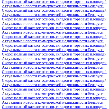
Скоро: полный каталог офисов, складов и торговых площадей
Актуальные новости коммерческой недвижимости Беларуси.
Скоро: полный каталог офисов, складов и торговых площадей
Актуальные новости коммерческой недвижимости Беларуси.
Скоро: полный каталог офисов, складов и торговых площадей
Актуальные новости коммерческой недвижимости Беларуси.
Скоро: полный каталог офисов, складов и торговых площадей
Актуальные новости коммерческой недвижимости Беларуси.
Скоро: полный каталог офисов, складов и торговых площадей
Актуальные новости коммерческой недвижимости Беларуси.
Скоро: полный каталог офисов, складов и торговых площадей
Актуальные новости коммерческой недвижимости Беларуси.
Скоро: полный каталог офисов, складов и торговых площадей
Актуальные новости коммерческой недвижимости Беларуси.
Скоро: полный каталог офисов, складов и торговых площадей
Актуальные новости коммерческой недвижимости Беларуси.
Скоро: полный каталог офисов, складов и торговых площадей
Актуальные новости коммерческой недвижимости Беларуси.
Скоро: полный каталог офисов, складов и торговых площадей
Актуальные новости коммерческой недвижимости Беларуси.
Скоро: полный каталог офисов, складов и торговых площадей
Актуальные новости коммерческой недвижимости Беларуси.
Скоро: полный каталог офисов, складов и торговых площадей
Актуальные новости коммерческой недвижимости Беларуси.
Скоро: полный каталог офисов, складов и торговых площадей