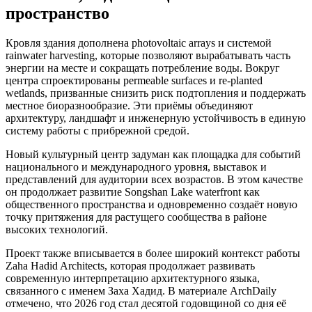
пространство
Кровля здания дополнена photovoltaic arrays и системой
rainwater harvesting, которые позволяют вырабатывать часть
энергии на месте и сокращать потребление воды. Вокруг
центра спроектированы permeable surfaces и re-planted
wetlands, призванные снизить риск подтопления и поддержать
местное биоразнообразие. Эти приёмы объединяют
архитектуру, ландшафт и инженерную устойчивость в единую
систему работы с прибрежной средой.
Новый культурный центр задуман как площадка для событий
национального и международного уровня, выставок и
представлений для аудитории всех возрастов. В этом качестве
он продолжает развитие Songshan Lake waterfront как
общественного пространства и одновременно создаёт новую
точку притяжения для растущего сообщества в районе
высоких технологий.
Проект также вписывается в более широкий контекст работы
Zaha Hadid Architects, которая продолжает развивать
современную интерпретацию архитектурного языка,
связанного с именем Заха Хадид. В материале ArchDaily
отмечено, что 2026 год стал десятой годовщиной со дня её