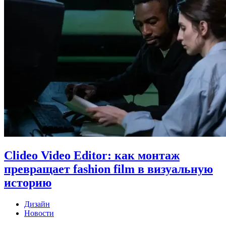
Clideo Video Editor: как монтаж
превращает fashion film в визуальную
историю
Дизайн
Новости