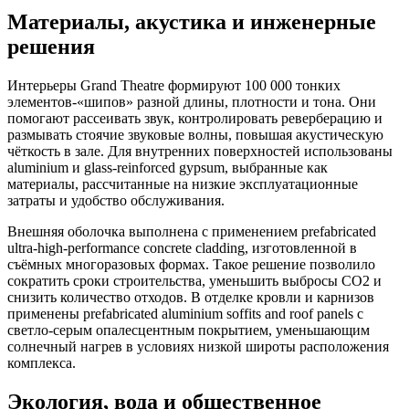
Материалы, акустика и инженерные
решения
Интерьеры Grand Theatre формируют 100 000 тонких
элементов-«шипов» разной длины, плотности и тона. Они
помогают рассеивать звук, контролировать реверберацию и
размывать стоячие звуковые волны, повышая акустическую
чёткость в зале. Для внутренних поверхностей использованы
aluminium и glass-reinforced gypsum, выбранные как
материалы, рассчитанные на низкие эксплуатационные
затраты и удобство обслуживания.
Внешняя оболочка выполнена с применением prefabricated
ultra-high-performance concrete cladding, изготовленной в
съёмных многоразовых формах. Такое решение позволило
сократить сроки строительства, уменьшить выбросы CO2 и
снизить количество отходов. В отделке кровли и карнизов
применены prefabricated aluminium soffits and roof panels с
светло-серым опалесцентным покрытием, уменьшающим
солнечный нагрев в условиях низкой широты расположения
комплекса.
Экология, вода и общественное