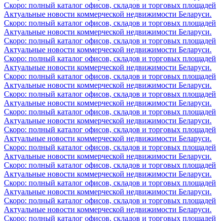
Скоро: полный каталог офисов, складов и торговых площадей
Актуальные новости коммерческой недвижимости Беларуси.
Скоро: полный каталог офисов, складов и торговых площадей
Актуальные новости коммерческой недвижимости Беларуси.
Скоро: полный каталог офисов, складов и торговых площадей
Актуальные новости коммерческой недвижимости Беларуси.
Скоро: полный каталог офисов, складов и торговых площадей
Актуальные новости коммерческой недвижимости Беларуси.
Скоро: полный каталог офисов, складов и торговых площадей
Актуальные новости коммерческой недвижимости Беларуси.
Скоро: полный каталог офисов, складов и торговых площадей
Актуальные новости коммерческой недвижимости Беларуси.
Скоро: полный каталог офисов, складов и торговых площадей
Актуальные новости коммерческой недвижимости Беларуси.
Скоро: полный каталог офисов, складов и торговых площадей
Актуальные новости коммерческой недвижимости Беларуси.
Скоро: полный каталог офисов, складов и торговых площадей
Актуальные новости коммерческой недвижимости Беларуси.
Скоро: полный каталог офисов, складов и торговых площадей
Актуальные новости коммерческой недвижимости Беларуси.
Скоро: полный каталог офисов, складов и торговых площадей
Актуальные новости коммерческой недвижимости Беларуси.
Скоро: полный каталог офисов, складов и торговых площадей
Актуальные новости коммерческой недвижимости Беларуси.
Скоро: полный каталог офисов, складов и торговых площадей