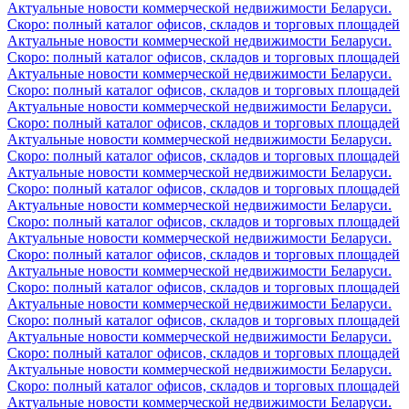
Актуальные новости коммерческой недвижимости Беларуси.
Скоро: полный каталог офисов, складов и торговых площадей
Актуальные новости коммерческой недвижимости Беларуси.
Скоро: полный каталог офисов, складов и торговых площадей
Актуальные новости коммерческой недвижимости Беларуси.
Скоро: полный каталог офисов, складов и торговых площадей
Актуальные новости коммерческой недвижимости Беларуси.
Скоро: полный каталог офисов, складов и торговых площадей
Актуальные новости коммерческой недвижимости Беларуси.
Скоро: полный каталог офисов, складов и торговых площадей
Актуальные новости коммерческой недвижимости Беларуси.
Скоро: полный каталог офисов, складов и торговых площадей
Актуальные новости коммерческой недвижимости Беларуси.
Скоро: полный каталог офисов, складов и торговых площадей
Актуальные новости коммерческой недвижимости Беларуси.
Скоро: полный каталог офисов, складов и торговых площадей
Актуальные новости коммерческой недвижимости Беларуси.
Скоро: полный каталог офисов, складов и торговых площадей
Актуальные новости коммерческой недвижимости Беларуси.
Скоро: полный каталог офисов, складов и торговых площадей
Актуальные новости коммерческой недвижимости Беларуси.
Скоро: полный каталог офисов, складов и торговых площадей
Актуальные новости коммерческой недвижимости Беларуси.
Скоро: полный каталог офисов, складов и торговых площадей
Актуальные новости коммерческой недвижимости Беларуси.