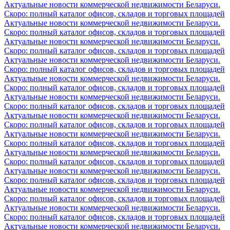
Актуальные новости коммерческой недвижимости Беларуси.
Скоро: полный каталог офисов, складов и торговых площадей
Актуальные новости коммерческой недвижимости Беларуси.
Скоро: полный каталог офисов, складов и торговых площадей
Актуальные новости коммерческой недвижимости Беларуси.
Скоро: полный каталог офисов, складов и торговых площадей
Актуальные новости коммерческой недвижимости Беларуси.
Скоро: полный каталог офисов, складов и торговых площадей
Актуальные новости коммерческой недвижимости Беларуси.
Скоро: полный каталог офисов, складов и торговых площадей
Актуальные новости коммерческой недвижимости Беларуси.
Скоро: полный каталог офисов, складов и торговых площадей
Актуальные новости коммерческой недвижимости Беларуси.
Скоро: полный каталог офисов, складов и торговых площадей
Актуальные новости коммерческой недвижимости Беларуси.
Скоро: полный каталог офисов, складов и торговых площадей
Актуальные новости коммерческой недвижимости Беларуси.
Скоро: полный каталог офисов, складов и торговых площадей
Актуальные новости коммерческой недвижимости Беларуси.
Скоро: полный каталог офисов, складов и торговых площадей
Актуальные новости коммерческой недвижимости Беларуси.
Скоро: полный каталог офисов, складов и торговых площадей
Актуальные новости коммерческой недвижимости Беларуси.
Скоро: полный каталог офисов, складов и торговых площадей
Актуальные новости коммерческой недвижимости Беларуси.