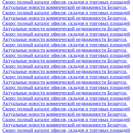
Скоро: полный каталог офисов, складов и торговых площадей
Актуальные новости коммерческой недвижимости Беларуси.
Скоро: полный каталог офисов, складов и торговых площадей
Актуальные новости коммерческой недвижимости Беларуси.
Скоро: полный каталог офисов, складов и торговых площадей
Актуальные новости коммерческой недвижимости Беларуси.
Скоро: полный каталог офисов, складов и торговых площадей
Актуальные новости коммерческой недвижимости Беларуси.
Скоро: полный каталог офисов, складов и торговых площадей
Актуальные новости коммерческой недвижимости Беларуси.
Скоро: полный каталог офисов, складов и торговых площадей
Актуальные новости коммерческой недвижимости Беларуси.
Скоро: полный каталог офисов, складов и торговых площадей
Актуальные новости коммерческой недвижимости Беларуси.
Скоро: полный каталог офисов, складов и торговых площадей
Актуальные новости коммерческой недвижимости Беларуси.
Скоро: полный каталог офисов, складов и торговых площадей
Актуальные новости коммерческой недвижимости Беларуси.
Скоро: полный каталог офисов, складов и торговых площадей
Актуальные новости коммерческой недвижимости Беларуси.
Скоро: полный каталог офисов, складов и торговых площадей
Актуальные новости коммерческой недвижимости Беларуси.
Скоро: полный каталог офисов, складов и торговых площадей
Актуальные новости коммерческой недвижимости Беларуси.
Скоро: полный каталог офисов, складов и торговых площадей