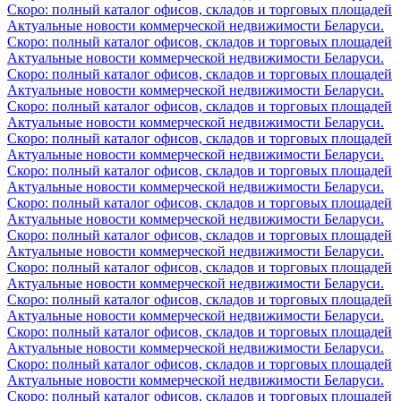
Скоро: полный каталог офисов, складов и торговых площадей
Актуальные новости коммерческой недвижимости Беларуси.
Скоро: полный каталог офисов, складов и торговых площадей
Актуальные новости коммерческой недвижимости Беларуси.
Скоро: полный каталог офисов, складов и торговых площадей
Актуальные новости коммерческой недвижимости Беларуси.
Скоро: полный каталог офисов, складов и торговых площадей
Актуальные новости коммерческой недвижимости Беларуси.
Скоро: полный каталог офисов, складов и торговых площадей
Актуальные новости коммерческой недвижимости Беларуси.
Скоро: полный каталог офисов, складов и торговых площадей
Актуальные новости коммерческой недвижимости Беларуси.
Скоро: полный каталог офисов, складов и торговых площадей
Актуальные новости коммерческой недвижимости Беларуси.
Скоро: полный каталог офисов, складов и торговых площадей
Актуальные новости коммерческой недвижимости Беларуси.
Скоро: полный каталог офисов, складов и торговых площадей
Актуальные новости коммерческой недвижимости Беларуси.
Скоро: полный каталог офисов, складов и торговых площадей
Актуальные новости коммерческой недвижимости Беларуси.
Скоро: полный каталог офисов, складов и торговых площадей
Актуальные новости коммерческой недвижимости Беларуси.
Скоро: полный каталог офисов, складов и торговых площадей
Актуальные новости коммерческой недвижимости Беларуси.
Скоро: полный каталог офисов, складов и торговых площадей