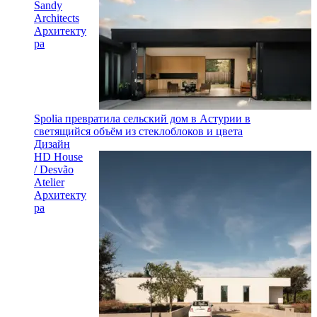
Sandy
Architects
Архитекту
ра
Spolia превратила сельский дом в Астурии в
светящийся объём из стеклоблоков и цвета
Дизайн
HD House
/ Desvão
Atelier
Архитекту
ра