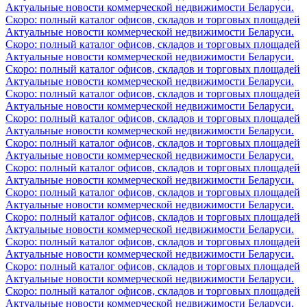
Актуальные новости коммерческой недвижимости Беларуси.
Скоро: полный каталог офисов, складов и торговых площадей
Актуальные новости коммерческой недвижимости Беларуси.
Скоро: полный каталог офисов, складов и торговых площадей
Актуальные новости коммерческой недвижимости Беларуси.
Скоро: полный каталог офисов, складов и торговых площадей
Актуальные новости коммерческой недвижимости Беларуси.
Скоро: полный каталог офисов, складов и торговых площадей
Актуальные новости коммерческой недвижимости Беларуси.
Скоро: полный каталог офисов, складов и торговых площадей
Актуальные новости коммерческой недвижимости Беларуси.
Скоро: полный каталог офисов, складов и торговых площадей
Актуальные новости коммерческой недвижимости Беларуси.
Скоро: полный каталог офисов, складов и торговых площадей
Актуальные новости коммерческой недвижимости Беларуси.
Скоро: полный каталог офисов, складов и торговых площадей
Актуальные новости коммерческой недвижимости Беларуси.
Скоро: полный каталог офисов, складов и торговых площадей
Актуальные новости коммерческой недвижимости Беларуси.
Скоро: полный каталог офисов, складов и торговых площадей
Актуальные новости коммерческой недвижимости Беларуси.
Скоро: полный каталог офисов, складов и торговых площадей
Актуальные новости коммерческой недвижимости Беларуси.
Скоро: полный каталог офисов, складов и торговых площадей
Актуальные новости коммерческой недвижимости Беларуси.