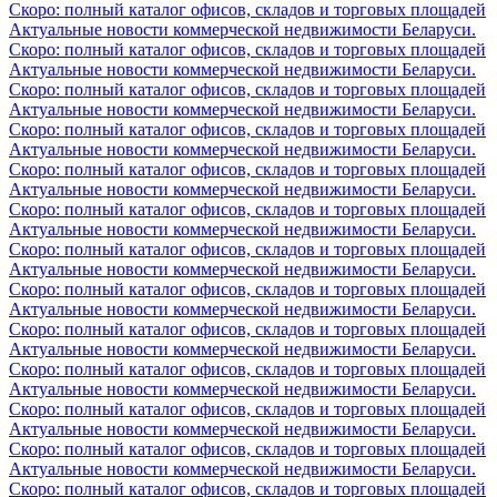
Скоро: полный каталог офисов, складов и торговых площадей
Актуальные новости коммерческой недвижимости Беларуси.
Скоро: полный каталог офисов, складов и торговых площадей
Актуальные новости коммерческой недвижимости Беларуси.
Скоро: полный каталог офисов, складов и торговых площадей
Актуальные новости коммерческой недвижимости Беларуси.
Скоро: полный каталог офисов, складов и торговых площадей
Актуальные новости коммерческой недвижимости Беларуси.
Скоро: полный каталог офисов, складов и торговых площадей
Актуальные новости коммерческой недвижимости Беларуси.
Скоро: полный каталог офисов, складов и торговых площадей
Актуальные новости коммерческой недвижимости Беларуси.
Скоро: полный каталог офисов, складов и торговых площадей
Актуальные новости коммерческой недвижимости Беларуси.
Скоро: полный каталог офисов, складов и торговых площадей
Актуальные новости коммерческой недвижимости Беларуси.
Скоро: полный каталог офисов, складов и торговых площадей
Актуальные новости коммерческой недвижимости Беларуси.
Скоро: полный каталог офисов, складов и торговых площадей
Актуальные новости коммерческой недвижимости Беларуси.
Скоро: полный каталог офисов, складов и торговых площадей
Актуальные новости коммерческой недвижимости Беларуси.
Скоро: полный каталог офисов, складов и торговых площадей
Актуальные новости коммерческой недвижимости Беларуси.
Скоро: полный каталог офисов, складов и торговых площадей