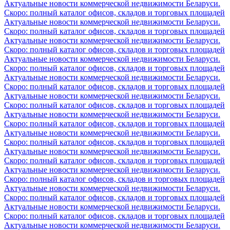
Актуальные новости коммерческой недвижимости Беларуси.
Скоро: полный каталог офисов, складов и торговых площадей
Актуальные новости коммерческой недвижимости Беларуси.
Скоро: полный каталог офисов, складов и торговых площадей
Актуальные новости коммерческой недвижимости Беларуси.
Скоро: полный каталог офисов, складов и торговых площадей
Актуальные новости коммерческой недвижимости Беларуси.
Скоро: полный каталог офисов, складов и торговых площадей
Актуальные новости коммерческой недвижимости Беларуси.
Скоро: полный каталог офисов, складов и торговых площадей
Актуальные новости коммерческой недвижимости Беларуси.
Скоро: полный каталог офисов, складов и торговых площадей
Актуальные новости коммерческой недвижимости Беларуси.
Скоро: полный каталог офисов, складов и торговых площадей
Актуальные новости коммерческой недвижимости Беларуси.
Скоро: полный каталог офисов, складов и торговых площадей
Актуальные новости коммерческой недвижимости Беларуси.
Скоро: полный каталог офисов, складов и торговых площадей
Актуальные новости коммерческой недвижимости Беларуси.
Скоро: полный каталог офисов, складов и торговых площадей
Актуальные новости коммерческой недвижимости Беларуси.
Скоро: полный каталог офисов, складов и торговых площадей
Актуальные новости коммерческой недвижимости Беларуси.
Скоро: полный каталог офисов, складов и торговых площадей
Актуальные новости коммерческой недвижимости Беларуси.