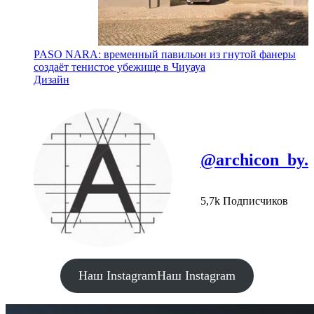
PASO NARA: временный павильон из гнутой фанеры
создаёт тенистое убежище в Чиуауа
Дизайн
@archicon_by.
5,7k Подписчиков
Наш Instagram
Наш Instagram