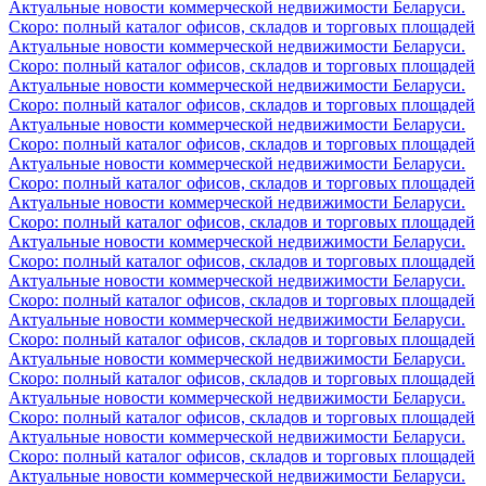
Актуальные новости коммерческой недвижимости Беларуси.
Скоро: полный каталог офисов, складов и торговых площадей
Актуальные новости коммерческой недвижимости Беларуси.
Скоро: полный каталог офисов, складов и торговых площадей
Актуальные новости коммерческой недвижимости Беларуси.
Скоро: полный каталог офисов, складов и торговых площадей
Актуальные новости коммерческой недвижимости Беларуси.
Скоро: полный каталог офисов, складов и торговых площадей
Актуальные новости коммерческой недвижимости Беларуси.
Скоро: полный каталог офисов, складов и торговых площадей
Актуальные новости коммерческой недвижимости Беларуси.
Скоро: полный каталог офисов, складов и торговых площадей
Актуальные новости коммерческой недвижимости Беларуси.
Скоро: полный каталог офисов, складов и торговых площадей
Актуальные новости коммерческой недвижимости Беларуси.
Скоро: полный каталог офисов, складов и торговых площадей
Актуальные новости коммерческой недвижимости Беларуси.
Скоро: полный каталог офисов, складов и торговых площадей
Актуальные новости коммерческой недвижимости Беларуси.
Скоро: полный каталог офисов, складов и торговых площадей
Актуальные новости коммерческой недвижимости Беларуси.
Скоро: полный каталог офисов, складов и торговых площадей
Актуальные новости коммерческой недвижимости Беларуси.
Скоро: полный каталог офисов, складов и торговых площадей
Актуальные новости коммерческой недвижимости Беларуси.