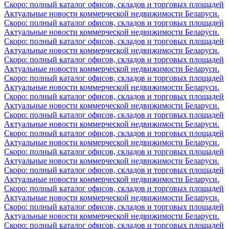
Скоро: полный каталог офисов, складов и торговых площадей
Актуальные новости коммерческой недвижимости Беларуси.
Скоро: полный каталог офисов, складов и торговых площадей
Актуальные новости коммерческой недвижимости Беларуси.
Скоро: полный каталог офисов, складов и торговых площадей
Актуальные новости коммерческой недвижимости Беларуси.
Скоро: полный каталог офисов, складов и торговых площадей
Актуальные новости коммерческой недвижимости Беларуси.
Скоро: полный каталог офисов, складов и торговых площадей
Актуальные новости коммерческой недвижимости Беларуси.
Скоро: полный каталог офисов, складов и торговых площадей
Актуальные новости коммерческой недвижимости Беларуси.
Скоро: полный каталог офисов, складов и торговых площадей
Актуальные новости коммерческой недвижимости Беларуси.
Скоро: полный каталог офисов, складов и торговых площадей
Актуальные новости коммерческой недвижимости Беларуси.
Скоро: полный каталог офисов, складов и торговых площадей
Актуальные новости коммерческой недвижимости Беларуси.
Скоро: полный каталог офисов, складов и торговых площадей
Актуальные новости коммерческой недвижимости Беларуси.
Скоро: полный каталог офисов, складов и торговых площадей
Актуальные новости коммерческой недвижимости Беларуси.
Скоро: полный каталог офисов, складов и торговых площадей
Актуальные новости коммерческой недвижимости Беларуси.
Скоро: полный каталог офисов, складов и торговых площадей