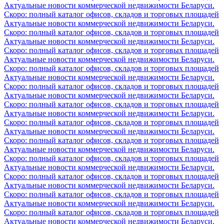
Актуальные новости коммерческой недвижимости Беларуси.
Скоро: полный каталог офисов, складов и торговых площадей
Актуальные новости коммерческой недвижимости Беларуси.
Скоро: полный каталог офисов, складов и торговых площадей
Актуальные новости коммерческой недвижимости Беларуси.
Скоро: полный каталог офисов, складов и торговых площадей
Актуальные новости коммерческой недвижимости Беларуси.
Скоро: полный каталог офисов, складов и торговых площадей
Актуальные новости коммерческой недвижимости Беларуси.
Скоро: полный каталог офисов, складов и торговых площадей
Актуальные новости коммерческой недвижимости Беларуси.
Скоро: полный каталог офисов, складов и торговых площадей
Актуальные новости коммерческой недвижимости Беларуси.
Скоро: полный каталог офисов, складов и торговых площадей
Актуальные новости коммерческой недвижимости Беларуси.
Скоро: полный каталог офисов, складов и торговых площадей
Актуальные новости коммерческой недвижимости Беларуси.
Скоро: полный каталог офисов, складов и торговых площадей
Актуальные новости коммерческой недвижимости Беларуси.
Скоро: полный каталог офисов, складов и торговых площадей
Актуальные новости коммерческой недвижимости Беларуси.
Скоро: полный каталог офисов, складов и торговых площадей
Актуальные новости коммерческой недвижимости Беларуси.
Скоро: полный каталог офисов, складов и торговых площадей
Актуальные новости коммерческой недвижимости Беларуси.