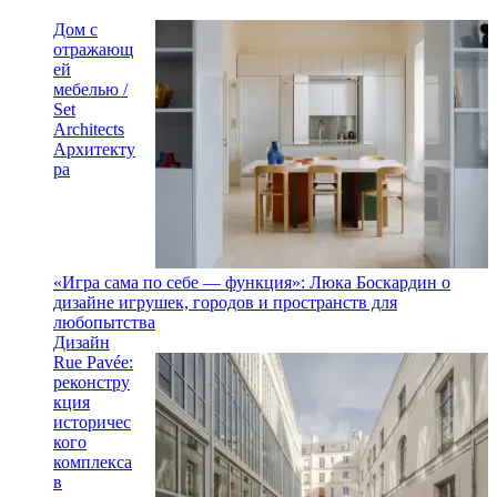
Дом с
отражающ
ей
мебелью /
Set
Architects
Архитекту
ра
«Игра сама по себе — функция»: Люка Боскардин о
дизайне игрушек, городов и пространств для
любопытства
Дизайн
Rue Pavée:
реконстру
кция
историчес
кого
комплекса
в