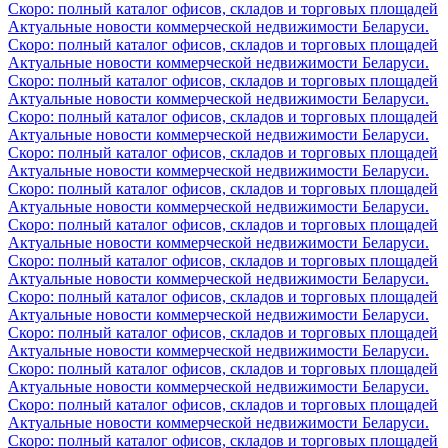
Скоро: полный каталог офисов, складов и торговых площадей
Актуальные новости коммерческой недвижимости Беларуси.
Скоро: полный каталог офисов, складов и торговых площадей
Актуальные новости коммерческой недвижимости Беларуси.
Скоро: полный каталог офисов, складов и торговых площадей
Актуальные новости коммерческой недвижимости Беларуси.
Скоро: полный каталог офисов, складов и торговых площадей
Актуальные новости коммерческой недвижимости Беларуси.
Скоро: полный каталог офисов, складов и торговых площадей
Актуальные новости коммерческой недвижимости Беларуси.
Скоро: полный каталог офисов, складов и торговых площадей
Актуальные новости коммерческой недвижимости Беларуси.
Скоро: полный каталог офисов, складов и торговых площадей
Актуальные новости коммерческой недвижимости Беларуси.
Скоро: полный каталог офисов, складов и торговых площадей
Актуальные новости коммерческой недвижимости Беларуси.
Скоро: полный каталог офисов, складов и торговых площадей
Актуальные новости коммерческой недвижимости Беларуси.
Скоро: полный каталог офисов, складов и торговых площадей
Актуальные новости коммерческой недвижимости Беларуси.
Скоро: полный каталог офисов, складов и торговых площадей
Актуальные новости коммерческой недвижимости Беларуси.
Скоро: полный каталог офисов, складов и торговых площадей
Актуальные новости коммерческой недвижимости Беларуси.
Скоро: полный каталог офисов, складов и торговых площадей