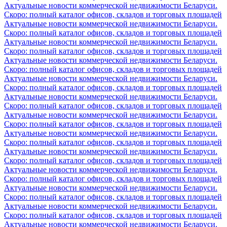
Актуальные новости коммерческой недвижимости Беларуси.
Скоро: полный каталог офисов, складов и торговых площадей
Актуальные новости коммерческой недвижимости Беларуси.
Скоро: полный каталог офисов, складов и торговых площадей
Актуальные новости коммерческой недвижимости Беларуси.
Скоро: полный каталог офисов, складов и торговых площадей
Актуальные новости коммерческой недвижимости Беларуси.
Скоро: полный каталог офисов, складов и торговых площадей
Актуальные новости коммерческой недвижимости Беларуси.
Скоро: полный каталог офисов, складов и торговых площадей
Актуальные новости коммерческой недвижимости Беларуси.
Скоро: полный каталог офисов, складов и торговых площадей
Актуальные новости коммерческой недвижимости Беларуси.
Скоро: полный каталог офисов, складов и торговых площадей
Актуальные новости коммерческой недвижимости Беларуси.
Скоро: полный каталог офисов, складов и торговых площадей
Актуальные новости коммерческой недвижимости Беларуси.
Скоро: полный каталог офисов, складов и торговых площадей
Актуальные новости коммерческой недвижимости Беларуси.
Скоро: полный каталог офисов, складов и торговых площадей
Актуальные новости коммерческой недвижимости Беларуси.
Скоро: полный каталог офисов, складов и торговых площадей
Актуальные новости коммерческой недвижимости Беларуси.
Скоро: полный каталог офисов, складов и торговых площадей
Актуальные новости коммерческой недвижимости Беларуси.