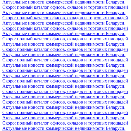
Актуальные новости коммерческой недвижимости Беларуси.
Скоро: полный каталог офисов, складов и торговых площадей
Актуальные новости коммерческой недвижимости Беларуси.
Скоро: полный каталог офисов, складов и торговых площадей
Актуальные новости коммерческой недвижимости Беларуси.
Скоро: полный каталог офисов, складов и торговых площадей
Актуальные новости коммерческой недвижимости Беларуси.
Скоро: полный каталог офисов, складов и торговых площадей
Актуальные новости коммерческой недвижимости Беларуси.
Скоро: полный каталог офисов, складов и торговых площадей
Актуальные новости коммерческой недвижимости Беларуси.
Скоро: полный каталог офисов, складов и торговых площадей
Актуальные новости коммерческой недвижимости Беларуси.
Скоро: полный каталог офисов, складов и торговых площадей
Актуальные новости коммерческой недвижимости Беларуси.
Скоро: полный каталог офисов, складов и торговых площадей
Актуальные новости коммерческой недвижимости Беларуси.
Скоро: полный каталог офисов, складов и торговых площадей
Актуальные новости коммерческой недвижимости Беларуси.
Скоро: полный каталог офисов, складов и торговых площадей
Актуальные новости коммерческой недвижимости Беларуси.
Скоро: полный каталог офисов, складов и торговых площадей
Актуальные новости коммерческой недвижимости Беларуси.
Скоро: полный каталог офисов, складов и торговых площадей
Актуальные новости коммерческой недвижимости Беларуси.