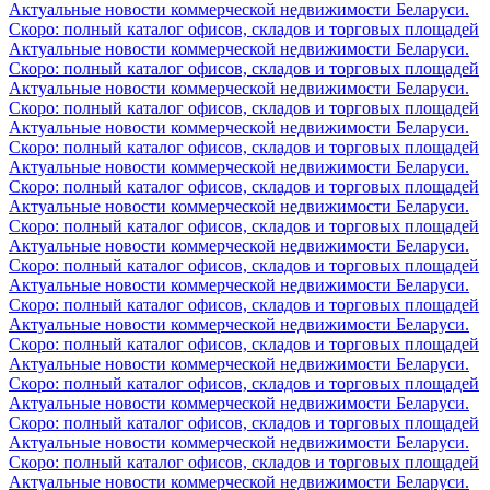
Актуальные новости коммерческой недвижимости Беларуси.
Скоро: полный каталог офисов, складов и торговых площадей
Актуальные новости коммерческой недвижимости Беларуси.
Скоро: полный каталог офисов, складов и торговых площадей
Актуальные новости коммерческой недвижимости Беларуси.
Скоро: полный каталог офисов, складов и торговых площадей
Актуальные новости коммерческой недвижимости Беларуси.
Скоро: полный каталог офисов, складов и торговых площадей
Актуальные новости коммерческой недвижимости Беларуси.
Скоро: полный каталог офисов, складов и торговых площадей
Актуальные новости коммерческой недвижимости Беларуси.
Скоро: полный каталог офисов, складов и торговых площадей
Актуальные новости коммерческой недвижимости Беларуси.
Скоро: полный каталог офисов, складов и торговых площадей
Актуальные новости коммерческой недвижимости Беларуси.
Скоро: полный каталог офисов, складов и торговых площадей
Актуальные новости коммерческой недвижимости Беларуси.
Скоро: полный каталог офисов, складов и торговых площадей
Актуальные новости коммерческой недвижимости Беларуси.
Скоро: полный каталог офисов, складов и торговых площадей
Актуальные новости коммерческой недвижимости Беларуси.
Скоро: полный каталог офисов, складов и торговых площадей
Актуальные новости коммерческой недвижимости Беларуси.
Скоро: полный каталог офисов, складов и торговых площадей
Актуальные новости коммерческой недвижимости Беларуси.