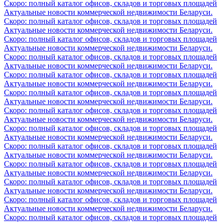
Скоро: полный каталог офисов, складов и торговых площадей
Актуальные новости коммерческой недвижимости Беларуси.
Скоро: полный каталог офисов, складов и торговых площадей
Актуальные новости коммерческой недвижимости Беларуси.
Скоро: полный каталог офисов, складов и торговых площадей
Актуальные новости коммерческой недвижимости Беларуси.
Скоро: полный каталог офисов, складов и торговых площадей
Актуальные новости коммерческой недвижимости Беларуси.
Скоро: полный каталог офисов, складов и торговых площадей
Актуальные новости коммерческой недвижимости Беларуси.
Скоро: полный каталог офисов, складов и торговых площадей
Актуальные новости коммерческой недвижимости Беларуси.
Скоро: полный каталог офисов, складов и торговых площадей
Актуальные новости коммерческой недвижимости Беларуси.
Скоро: полный каталог офисов, складов и торговых площадей
Актуальные новости коммерческой недвижимости Беларуси.
Скоро: полный каталог офисов, складов и торговых площадей
Актуальные новости коммерческой недвижимости Беларуси.
Скоро: полный каталог офисов, складов и торговых площадей
Актуальные новости коммерческой недвижимости Беларуси.
Скоро: полный каталог офисов, складов и торговых площадей
Актуальные новости коммерческой недвижимости Беларуси.
Скоро: полный каталог офисов, складов и торговых площадей
Актуальные новости коммерческой недвижимости Беларуси.
Скоро: полный каталог офисов, складов и торговых площадей