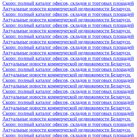
Скоро: полный каталог офисов, складов и торговых площадей
Актуальные новости коммерческой недвижимости Беларуси.
Скоро: полный каталог офисов, складов и торговых площадей
Актуальные новости коммерческой недвижимости Беларуси.
Скоро: полный каталог офисов, складов и торговых площадей
Актуальные новости коммерческой недвижимости Беларуси.
Скоро: полный каталог офисов, складов и торговых площадей
Актуальные новости коммерческой недвижимости Беларуси.
Скоро: полный каталог офисов, складов и торговых площадей
Актуальные новости коммерческой недвижимости Беларуси.
Скоро: полный каталог офисов, складов и торговых площадей
Актуальные новости коммерческой недвижимости Беларуси.
Скоро: полный каталог офисов, складов и торговых площадей
Актуальные новости коммерческой недвижимости Беларуси.
Скоро: полный каталог офисов, складов и торговых площадей
Актуальные новости коммерческой недвижимости Беларуси.
Скоро: полный каталог офисов, складов и торговых площадей
Актуальные новости коммерческой недвижимости Беларуси.
Скоро: полный каталог офисов, складов и торговых площадей
Актуальные новости коммерческой недвижимости Беларуси.
Скоро: полный каталог офисов, складов и торговых площадей
Актуальные новости коммерческой недвижимости Беларуси.
Скоро: полный каталог офисов, складов и торговых площадей
Актуальные новости коммерческой недвижимости Беларуси.
Скоро: полный каталог офисов, складов и торговых площадей