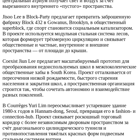
центральный атриум получает свет и воздух за счёт
вырезанного внутреннего «пустого» пространства.
Jisoo Lee в Block-Party предлагает превратить заброшенную
фабрику Block 432 в Gowanus, Brooklyn, в общественный
superblock, где спорт становится социальным катализатором.
В проекте используется модульная стальная система лесов,
которая формирует трёхмерную циркуляцию и связывает
общественные и частные, внутренние и внешние
пространства — от площади до крыши.
Coexist Jiun Lee предлагает масштабируемый прототип для
преобразования недоиспользуемых школ в межпоколенческие
общественные хабы в South Korea. Проект отталкивается от
пересечения низкой рождаемости, быстрого старения
населения и закрытия школ, а пространственная организация
строится так, чтобы сочетать автономию и взаимодействие
разных поколений.
В Courrèges Yuri Lim переосмысливает устаревшее здание
1980-х годов в Hannam-dong, Seoul, превращая его в fashion- и
connection-hub. Проект связывает роскошный торговый
коридор с более независимым дворовым пространством за
счёт диагонального цилиндрического туннеля и
противопоставления тяжёлых красных форм подвесным
стальным системам витрин.