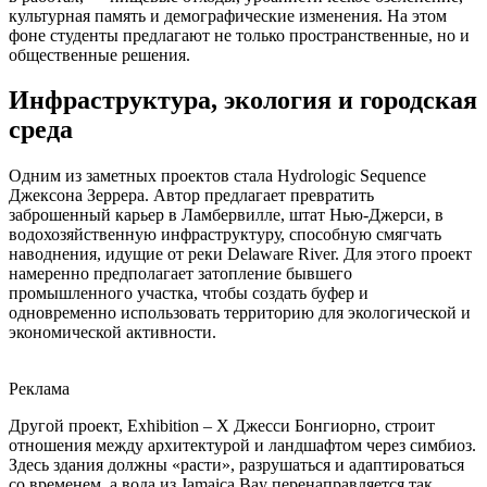
культурная память и демографические изменения. На этом
фоне студенты предлагают не только пространственные, но и
общественные решения.
Инфраструктура, экология и городская
среда
Одним из заметных проектов стала Hydrologic Sequence
Джексона Зеррера. Автор предлагает превратить
заброшенный карьер в Ламбервилле, штат Нью-Джерси, в
водохозяйственную инфраструктуру, способную смягчать
наводнения, идущие от реки Delaware River. Для этого проект
намеренно предполагает затопление бывшего
промышленного участка, чтобы создать буфер и
одновременно использовать территорию для экологической и
экономической активности.
Реклама
Другой проект, Exhibition – X Джесси Бонгиорно, строит
отношения между архитектурой и ландшафтом через симбиоз.
Здесь здания должны «расти», разрушаться и адаптироваться
со временем, а вода из Jamaica Bay перенаправляется так,