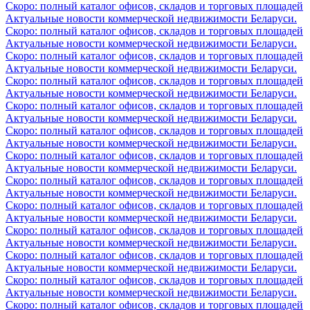
Скоро: полный каталог офисов, складов и торговых площадей
Актуальные новости коммерческой недвижимости Беларуси.
Скоро: полный каталог офисов, складов и торговых площадей
Актуальные новости коммерческой недвижимости Беларуси.
Скоро: полный каталог офисов, складов и торговых площадей
Актуальные новости коммерческой недвижимости Беларуси.
Скоро: полный каталог офисов, складов и торговых площадей
Актуальные новости коммерческой недвижимости Беларуси.
Скоро: полный каталог офисов, складов и торговых площадей
Актуальные новости коммерческой недвижимости Беларуси.
Скоро: полный каталог офисов, складов и торговых площадей
Актуальные новости коммерческой недвижимости Беларуси.
Скоро: полный каталог офисов, складов и торговых площадей
Актуальные новости коммерческой недвижимости Беларуси.
Скоро: полный каталог офисов, складов и торговых площадей
Актуальные новости коммерческой недвижимости Беларуси.
Скоро: полный каталог офисов, складов и торговых площадей
Актуальные новости коммерческой недвижимости Беларуси.
Скоро: полный каталог офисов, складов и торговых площадей
Актуальные новости коммерческой недвижимости Беларуси.
Скоро: полный каталог офисов, складов и торговых площадей
Актуальные новости коммерческой недвижимости Беларуси.
Скоро: полный каталог офисов, складов и торговых площадей
Актуальные новости коммерческой недвижимости Беларуси.
Скоро: полный каталог офисов, складов и торговых площадей