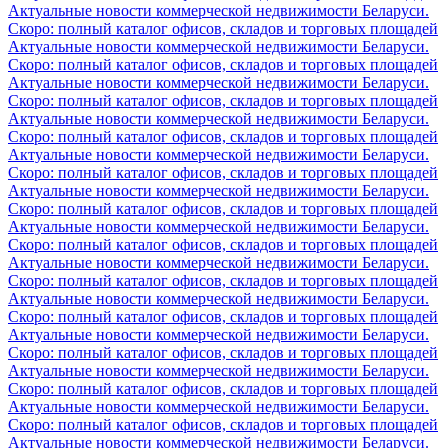
Актуальные новости коммерческой недвижимости Беларуси.
Скоро: полный каталог офисов, складов и торговых площадей
Актуальные новости коммерческой недвижимости Беларуси.
Скоро: полный каталог офисов, складов и торговых площадей
Актуальные новости коммерческой недвижимости Беларуси.
Скоро: полный каталог офисов, складов и торговых площадей
Актуальные новости коммерческой недвижимости Беларуси.
Скоро: полный каталог офисов, складов и торговых площадей
Актуальные новости коммерческой недвижимости Беларуси.
Скоро: полный каталог офисов, складов и торговых площадей
Актуальные новости коммерческой недвижимости Беларуси.
Скоро: полный каталог офисов, складов и торговых площадей
Актуальные новости коммерческой недвижимости Беларуси.
Скоро: полный каталог офисов, складов и торговых площадей
Актуальные новости коммерческой недвижимости Беларуси.
Скоро: полный каталог офисов, складов и торговых площадей
Актуальные новости коммерческой недвижимости Беларуси.
Скоро: полный каталог офисов, складов и торговых площадей
Актуальные новости коммерческой недвижимости Беларуси.
Скоро: полный каталог офисов, складов и торговых площадей
Актуальные новости коммерческой недвижимости Беларуси.
Скоро: полный каталог офисов, складов и торговых площадей
Актуальные новости коммерческой недвижимости Беларуси.
Скоро: полный каталог офисов, складов и торговых площадей
Актуальные новости коммерческой недвижимости Беларуси.