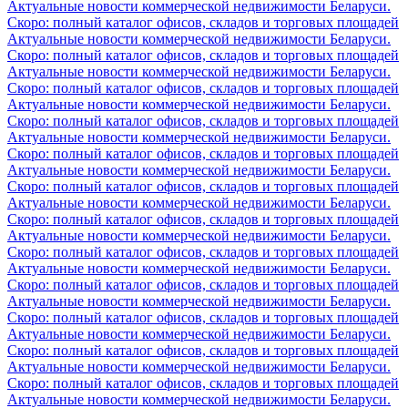
Актуальные новости коммерческой недвижимости Беларуси.
Скоро: полный каталог офисов, складов и торговых площадей
Актуальные новости коммерческой недвижимости Беларуси.
Скоро: полный каталог офисов, складов и торговых площадей
Актуальные новости коммерческой недвижимости Беларуси.
Скоро: полный каталог офисов, складов и торговых площадей
Актуальные новости коммерческой недвижимости Беларуси.
Скоро: полный каталог офисов, складов и торговых площадей
Актуальные новости коммерческой недвижимости Беларуси.
Скоро: полный каталог офисов, складов и торговых площадей
Актуальные новости коммерческой недвижимости Беларуси.
Скоро: полный каталог офисов, складов и торговых площадей
Актуальные новости коммерческой недвижимости Беларуси.
Скоро: полный каталог офисов, складов и торговых площадей
Актуальные новости коммерческой недвижимости Беларуси.
Скоро: полный каталог офисов, складов и торговых площадей
Актуальные новости коммерческой недвижимости Беларуси.
Скоро: полный каталог офисов, складов и торговых площадей
Актуальные новости коммерческой недвижимости Беларуси.
Скоро: полный каталог офисов, складов и торговых площадей
Актуальные новости коммерческой недвижимости Беларуси.
Скоро: полный каталог офисов, складов и торговых площадей
Актуальные новости коммерческой недвижимости Беларуси.
Скоро: полный каталог офисов, складов и торговых площадей
Актуальные новости коммерческой недвижимости Беларуси.