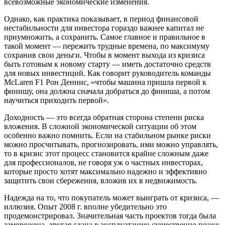
всевозможные экономические изменения.
Однако, как практика показывает, в период финансовой
нестабильности для инвестора гораздо важнее капитал не
приумножить, а сохранить. Самое главное и правильное в
такой момент — пережить трудные времена, по максимуму
сохранив свои деньги. Чтобы в момент выхода из кризиса
быть готовым к новому старту — иметь достаточно средств
для новых инвестиций. Как говорит руководитель команды
McLaren F1 Рон Деннис, «чтобы машина пришла первой к
финишу, она должна сначала добраться до финиша, а потом
научиться приходить первой».
Доходность — это всегда обратная сторона степени риска
вложения. В сложной экономической ситуации об этом
особенно важно помнить. Если на стабильном рынке риски
можно просчитывать, прогнозировать, ими можно управлять,
то в кризис этот процесс становится крайне сложным даже
для профессионалов, не говоря уж о частных инвесторах,
которые просто хотят максимально надежно и эффективно
защитить свои сбережения, вложив их в недвижимость.
Надежда на то, что покупатель может выиграть от кризиса, —
иллюзия. Опыт 2008 г. вполне убедительно это
продемонстрировал. Значительная часть проектов тогда была
заморожена, другая сдана в эксплуатацию существенно позже,