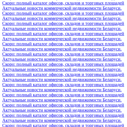
Скоро: полный каталог офисов, складов и торговых площадей
Актуальные новости коммерческой недвижимости Беларуси.
Скоро: полный каталог офисов, складов и торговых площадей
Актуальные новости коммерческой недвижимости Беларуси.
Скоро: полный каталог офисов, складов и торговых площадей
Актуальные новости коммерческой недвижимости Беларуси.
Скоро: полный каталог офисов, складов и торговых площадей
Актуальные новости коммерческой недвижимости Беларуси.
Скоро: полный каталог офисов, складов и торговых площадей
Актуальные новости коммерческой недвижимости Беларуси.
Скоро: полный каталог офисов, складов и торговых площадей
Актуальные новости коммерческой недвижимости Беларуси.
Скоро: полный каталог офисов, складов и торговых площадей
Актуальные новости коммерческой недвижимости Беларуси.
Скоро: полный каталог офисов, складов и торговых площадей
Актуальные новости коммерческой недвижимости Беларуси.
Скоро: полный каталог офисов, складов и торговых площадей
Актуальные новости коммерческой недвижимости Беларуси.
Скоро: полный каталог офисов, складов и торговых площадей
Актуальные новости коммерческой недвижимости Беларуси.
Скоро: полный каталог офисов, складов и торговых площадей
Актуальные новости коммерческой недвижимости Беларуси.
Скоро: полный каталог офисов, складов и торговых площадей
Актуальные новости коммерческой недвижимости Беларуси.
Скоро: полный каталог офисов, складов и торговых площадей