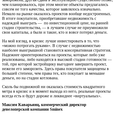
чем планировалось, при этом многие объекты предлагались
совсем не того качества, которое заявлялось изначально.
Немало на рынке оказалось проектов вообще недостроенных.
В итоге покупатели, приобретавшие недвижимость с
надеждой выиграть — по инвестиционной цене, на ранней
стадии строительства, — в лучшем случае не приумножили
свои капиталы, а были и такие, кто и вовсе потерял деньги.
На мой взгляд, в кризис лучше инвестировать в то, что
«можно потрогать руками». В случае с недвижимостью
наиболее выигрышной становится консервативная стратегия.
Надежнее ориентироваться на проекты, которые либо уже
реализованы, либо находятся в высокой стадии готовности —
той, при которой застройщику выгоднее завершить проект,
нежели его заморозить. Здесь права покупателя защищены в
большей степени, чем права тех, кто покупает за меньшие
деньги, но на стадии котлована.
Сколь бы подвижной ни оказалась стоимость квадратного
метра в кризис и в момент выхода из него, реальные проекты
всегда есть и будут дороже и ликвиднее «виртуальных».
Максим Каварьянц, коммерческий директор
девелоперской компании Sminex