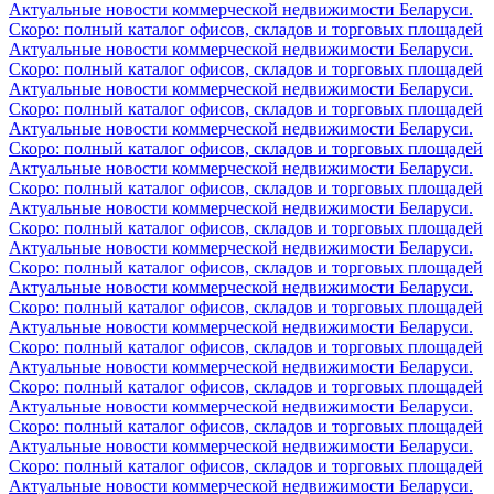
Актуальные новости коммерческой недвижимости Беларуси.
Скоро: полный каталог офисов, складов и торговых площадей
Актуальные новости коммерческой недвижимости Беларуси.
Скоро: полный каталог офисов, складов и торговых площадей
Актуальные новости коммерческой недвижимости Беларуси.
Скоро: полный каталог офисов, складов и торговых площадей
Актуальные новости коммерческой недвижимости Беларуси.
Скоро: полный каталог офисов, складов и торговых площадей
Актуальные новости коммерческой недвижимости Беларуси.
Скоро: полный каталог офисов, складов и торговых площадей
Актуальные новости коммерческой недвижимости Беларуси.
Скоро: полный каталог офисов, складов и торговых площадей
Актуальные новости коммерческой недвижимости Беларуси.
Скоро: полный каталог офисов, складов и торговых площадей
Актуальные новости коммерческой недвижимости Беларуси.
Скоро: полный каталог офисов, складов и торговых площадей
Актуальные новости коммерческой недвижимости Беларуси.
Скоро: полный каталог офисов, складов и торговых площадей
Актуальные новости коммерческой недвижимости Беларуси.
Скоро: полный каталог офисов, складов и торговых площадей
Актуальные новости коммерческой недвижимости Беларуси.
Скоро: полный каталог офисов, складов и торговых площадей
Актуальные новости коммерческой недвижимости Беларуси.
Скоро: полный каталог офисов, складов и торговых площадей
Актуальные новости коммерческой недвижимости Беларуси.