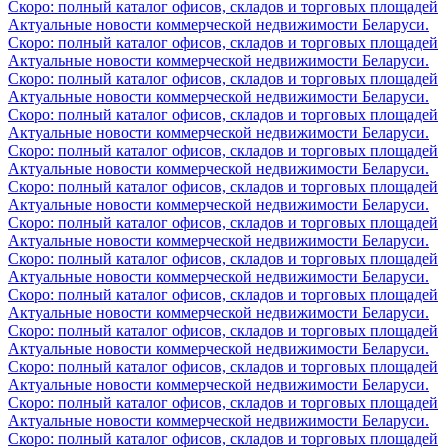
Скоро: полный каталог офисов, складов и торговых площадей
Актуальные новости коммерческой недвижимости Беларуси.
Скоро: полный каталог офисов, складов и торговых площадей
Актуальные новости коммерческой недвижимости Беларуси.
Скоро: полный каталог офисов, складов и торговых площадей
Актуальные новости коммерческой недвижимости Беларуси.
Скоро: полный каталог офисов, складов и торговых площадей
Актуальные новости коммерческой недвижимости Беларуси.
Скоро: полный каталог офисов, складов и торговых площадей
Актуальные новости коммерческой недвижимости Беларуси.
Скоро: полный каталог офисов, складов и торговых площадей
Актуальные новости коммерческой недвижимости Беларуси.
Скоро: полный каталог офисов, складов и торговых площадей
Актуальные новости коммерческой недвижимости Беларуси.
Скоро: полный каталог офисов, складов и торговых площадей
Актуальные новости коммерческой недвижимости Беларуси.
Скоро: полный каталог офисов, складов и торговых площадей
Актуальные новости коммерческой недвижимости Беларуси.
Скоро: полный каталог офисов, складов и торговых площадей
Актуальные новости коммерческой недвижимости Беларуси.
Скоро: полный каталог офисов, складов и торговых площадей
Актуальные новости коммерческой недвижимости Беларуси.
Скоро: полный каталог офисов, складов и торговых площадей
Актуальные новости коммерческой недвижимости Беларуси.
Скоро: полный каталог офисов, складов и торговых площадей