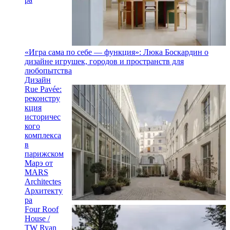
«Игра сама по себе — функция»: Люка Боскардин о
дизайне игрушек, городов и пространств для
любопытства
Дизайн
Rue Pavée:
реконстру
кция
историчес
кого
комплекса
в
парижском
Марэ от
MARS
Architectes
Архитекту
ра
Four Roof
House /
TW Ryan