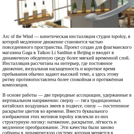
Arc of the Wind — кинетическая инсталляция студии topoloy, в
которой медленное движение становится частью
повседневного пространства. Проект создан для флагманского
магазина Gaga в Taikoo Li Sanlitun в Beijing и вводит в
динамичную обеденную среду более мягкий временной слой.
Инсталляция рассчитана на интерьер, где постоянное
движение, визуальная насыщенность и короткое время
пребывания обычно задают высокий темп, а здесь этому
ритму противопоставлена более спокойная и протяжённая
композиция.
В основе работы — две природные ассоциации, удержанные в
вертикальном напряжении: сверху — тяга традиционных
китайских воздушных змеев в подвесе, снизу — постепенное
раскрытие цветов во времени. Вместо буквального
изображения этих мотивов topoloy извлекли из них
структурную логику: натяжение, раскрытие, лёгкость и
медленное преобразование. Эти качества были заново
собраны в динамическую систему, которая меняется в