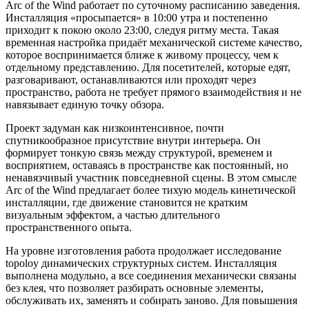
Arc of the Wind работает по суточному расписанию заведения.
Инсталляция «просыпается» в 10:00 утра и постепенно
приходит к покою около 23:00, следуя ритму места. Такая
временная настройка придаёт механической системе качество,
которое воспринимается ближе к живому процессу, чем к
отдельному представлению. Для посетителей, которые едят,
разговаривают, останавливаются или проходят через
пространство, работа не требует прямого взаимодействия и не
навязывает единую точку обзора.
Проект задуман как низкоинтенсивное, почти
спутникообразное присутствие внутри интерьера. Он
формирует тонкую связь между структурой, временем и
восприятием, оставаясь в пространстве как постоянный, но
ненавязчивый участник повседневной сцены. В этом смысле
Arc of the Wind предлагает более тихую модель кинетической
инсталляции, где движение становится не кратким
визуальным эффектом, а частью длительного
пространственного опыта.
На уровне изготовления работа продолжает исследование
topoloy динамических структурных систем. Инсталляция
выполнена модульно, а все соединения механически связаны
без клея, что позволяет разбирать основные элементы,
обслуживать их, заменять и собирать заново. Для повышения