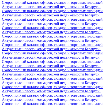
Скоро: полный каталог офисов, складов и торговых площадей
Актуальные новости коммерческой недвижимости Беларуси.
Скоро: полный каталог офисов, складов и торговых площадей
Актуальные новости коммерческой недвижимости Беларуси.
Скоро: полный каталог офисов, складов и торговых площадей
Актуальные новости коммерческой недвижимости Беларуси.
Скоро: полный каталог офисов, складов и торговых площадей
Актуальные новости коммерческой недвижимости Беларуси.
Скоро: полный каталог офисов, складов и торговых площадей
Актуальные новости коммерческой недвижимости Беларуси.
Скоро: полный каталог офисов, складов и торговых площадей
Актуальные новости коммерческой недвижимости Беларуси.
Скоро: полный каталог офисов, складов и торговых площадей
Актуальные новости коммерческой недвижимости Беларуси.
Скоро: полный каталог офисов, складов и торговых площадей
Актуальные новости коммерческой недвижимости Беларуси.
Скоро: полный каталог офисов, складов и торговых площадей
Актуальные новости коммерческой недвижимости Беларуси.
Скоро: полный каталог офисов, складов и торговых площадей
Актуальные новости коммерческой недвижимости Беларуси.
Скоро: полный каталог офисов, складов и торговых площадей
Актуальные новости коммерческой недвижимости Беларуси.
Скоро: полный каталог офисов, складов и торговых площадей
Актуальные новости коммерческой недвижимости Беларуси.
Скоро: полный каталог офисов, складов и торговых площадей