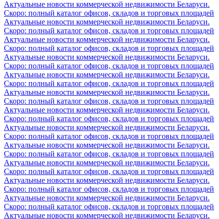
Актуальные новости коммерческой недвижимости Беларуси.
Скоро: полный каталог офисов, складов и торговых площадей
Актуальные новости коммерческой недвижимости Беларуси.
Скоро: полный каталог офисов, складов и торговых площадей
Актуальные новости коммерческой недвижимости Беларуси.
Скоро: полный каталог офисов, складов и торговых площадей
Актуальные новости коммерческой недвижимости Беларуси.
Скоро: полный каталог офисов, складов и торговых площадей
Актуальные новости коммерческой недвижимости Беларуси.
Скоро: полный каталог офисов, складов и торговых площадей
Актуальные новости коммерческой недвижимости Беларуси.
Скоро: полный каталог офисов, складов и торговых площадей
Актуальные новости коммерческой недвижимости Беларуси.
Скоро: полный каталог офисов, складов и торговых площадей
Актуальные новости коммерческой недвижимости Беларуси.
Скоро: полный каталог офисов, складов и торговых площадей
Актуальные новости коммерческой недвижимости Беларуси.
Скоро: полный каталог офисов, складов и торговых площадей
Актуальные новости коммерческой недвижимости Беларуси.
Скоро: полный каталог офисов, складов и торговых площадей
Актуальные новости коммерческой недвижимости Беларуси.
Скоро: полный каталог офисов, складов и торговых площадей
Актуальные новости коммерческой недвижимости Беларуси.
Скоро: полный каталог офисов, складов и торговых площадей
Актуальные новости коммерческой недвижимости Беларуси.