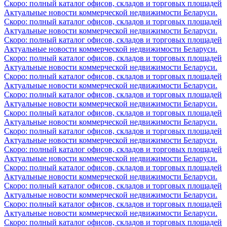
Скоро: полный каталог офисов, складов и торговых площадей
Актуальные новости коммерческой недвижимости Беларуси.
Скоро: полный каталог офисов, складов и торговых площадей
Актуальные новости коммерческой недвижимости Беларуси.
Скоро: полный каталог офисов, складов и торговых площадей
Актуальные новости коммерческой недвижимости Беларуси.
Скоро: полный каталог офисов, складов и торговых площадей
Актуальные новости коммерческой недвижимости Беларуси.
Скоро: полный каталог офисов, складов и торговых площадей
Актуальные новости коммерческой недвижимости Беларуси.
Скоро: полный каталог офисов, складов и торговых площадей
Актуальные новости коммерческой недвижимости Беларуси.
Скоро: полный каталог офисов, складов и торговых площадей
Актуальные новости коммерческой недвижимости Беларуси.
Скоро: полный каталог офисов, складов и торговых площадей
Актуальные новости коммерческой недвижимости Беларуси.
Скоро: полный каталог офисов, складов и торговых площадей
Актуальные новости коммерческой недвижимости Беларуси.
Скоро: полный каталог офисов, складов и торговых площадей
Актуальные новости коммерческой недвижимости Беларуси.
Скоро: полный каталог офисов, складов и торговых площадей
Актуальные новости коммерческой недвижимости Беларуси.
Скоро: полный каталог офисов, складов и торговых площадей
Актуальные новости коммерческой недвижимости Беларуси.
Скоро: полный каталог офисов, складов и торговых площадей