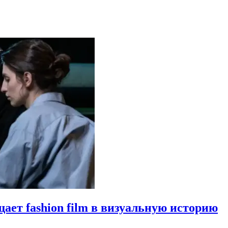
щает fashion film в визуальную историю