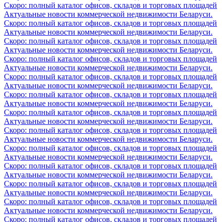
Скоро: полный каталог офисов, складов и торговых площадей
Актуальные новости коммерческой недвижимости Беларуси.
Скоро: полный каталог офисов, складов и торговых площадей
Актуальные новости коммерческой недвижимости Беларуси.
Скоро: полный каталог офисов, складов и торговых площадей
Актуальные новости коммерческой недвижимости Беларуси.
Скоро: полный каталог офисов, складов и торговых площадей
Актуальные новости коммерческой недвижимости Беларуси.
Скоро: полный каталог офисов, складов и торговых площадей
Актуальные новости коммерческой недвижимости Беларуси.
Скоро: полный каталог офисов, складов и торговых площадей
Актуальные новости коммерческой недвижимости Беларуси.
Скоро: полный каталог офисов, складов и торговых площадей
Актуальные новости коммерческой недвижимости Беларуси.
Скоро: полный каталог офисов, складов и торговых площадей
Актуальные новости коммерческой недвижимости Беларуси.
Скоро: полный каталог офисов, складов и торговых площадей
Актуальные новости коммерческой недвижимости Беларуси.
Скоро: полный каталог офисов, складов и торговых площадей
Актуальные новости коммерческой недвижимости Беларуси.
Скоро: полный каталог офисов, складов и торговых площадей
Актуальные новости коммерческой недвижимости Беларуси.
Скоро: полный каталог офисов, складов и торговых площадей
Актуальные новости коммерческой недвижимости Беларуси.
Скоро: полный каталог офисов, складов и торговых площадей