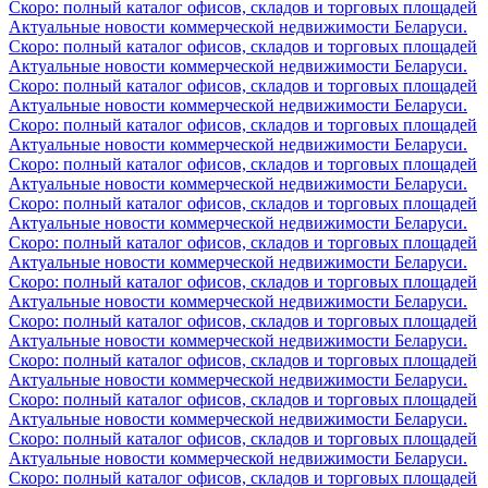
Скоро: полный каталог офисов, складов и торговых площадей
Актуальные новости коммерческой недвижимости Беларуси.
Скоро: полный каталог офисов, складов и торговых площадей
Актуальные новости коммерческой недвижимости Беларуси.
Скоро: полный каталог офисов, складов и торговых площадей
Актуальные новости коммерческой недвижимости Беларуси.
Скоро: полный каталог офисов, складов и торговых площадей
Актуальные новости коммерческой недвижимости Беларуси.
Скоро: полный каталог офисов, складов и торговых площадей
Актуальные новости коммерческой недвижимости Беларуси.
Скоро: полный каталог офисов, складов и торговых площадей
Актуальные новости коммерческой недвижимости Беларуси.
Скоро: полный каталог офисов, складов и торговых площадей
Актуальные новости коммерческой недвижимости Беларуси.
Скоро: полный каталог офисов, складов и торговых площадей
Актуальные новости коммерческой недвижимости Беларуси.
Скоро: полный каталог офисов, складов и торговых площадей
Актуальные новости коммерческой недвижимости Беларуси.
Скоро: полный каталог офисов, складов и торговых площадей
Актуальные новости коммерческой недвижимости Беларуси.
Скоро: полный каталог офисов, складов и торговых площадей
Актуальные новости коммерческой недвижимости Беларуси.
Скоро: полный каталог офисов, складов и торговых площадей
Актуальные новости коммерческой недвижимости Беларуси.
Скоро: полный каталог офисов, складов и торговых площадей