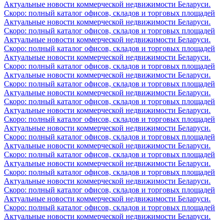
Актуальные новости коммерческой недвижимости Беларуси.
Скоро: полный каталог офисов, складов и торговых площадей
Актуальные новости коммерческой недвижимости Беларуси.
Скоро: полный каталог офисов, складов и торговых площадей
Актуальные новости коммерческой недвижимости Беларуси.
Скоро: полный каталог офисов, складов и торговых площадей
Актуальные новости коммерческой недвижимости Беларуси.
Скоро: полный каталог офисов, складов и торговых площадей
Актуальные новости коммерческой недвижимости Беларуси.
Скоро: полный каталог офисов, складов и торговых площадей
Актуальные новости коммерческой недвижимости Беларуси.
Скоро: полный каталог офисов, складов и торговых площадей
Актуальные новости коммерческой недвижимости Беларуси.
Скоро: полный каталог офисов, складов и торговых площадей
Актуальные новости коммерческой недвижимости Беларуси.
Скоро: полный каталог офисов, складов и торговых площадей
Актуальные новости коммерческой недвижимости Беларуси.
Скоро: полный каталог офисов, складов и торговых площадей
Актуальные новости коммерческой недвижимости Беларуси.
Скоро: полный каталог офисов, складов и торговых площадей
Актуальные новости коммерческой недвижимости Беларуси.
Скоро: полный каталог офисов, складов и торговых площадей
Актуальные новости коммерческой недвижимости Беларуси.
Скоро: полный каталог офисов, складов и торговых площадей
Актуальные новости коммерческой недвижимости Беларуси.