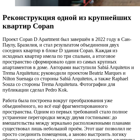
Реконструкция одной из крупнейших
квартир Copan
Проект Copan D Apartment был завершён в 2022 году в Сан-
Паулу, Бразилия, и стал результатом объединения двух
соседних квартир в блоке D здания Copan. Каждая из
исходных квартир имела по три спальни, а итоговое
пространство сформировало один из самых крупных
апартаментов в доме. Авторами выступили Sabiá Arquitetos и
Trema Arquitetura; руководили проектом Beatriz Marques и
Nilton Suenaga со стороны Sabiá Arquitetos, а также Raphael
Souza со стороны Trema Arquitetura. Фотографии для
публикации сделал Pedro Kok.
Работа была построена вокруг преобразования уже
объединённого, но всё ещё фрагментированного
пространства. Одним из первых требований стало полное
устранение перегородки между двумя гостиными: до
вмешательства между зеркально расположенными планами
существовал лишь небольшой проём. Этот шаг позволил не
просто соединить помещения, а заново выстроить логику
общего жилого объёма и сделать социальную часть квартиры