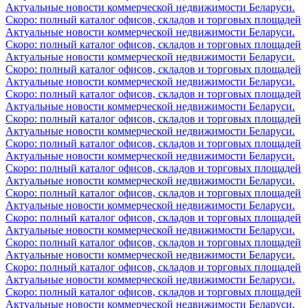
Актуальные новости коммерческой недвижимости Беларуси.
Скоро: полный каталог офисов, складов и торговых площадей
Актуальные новости коммерческой недвижимости Беларуси.
Скоро: полный каталог офисов, складов и торговых площадей
Актуальные новости коммерческой недвижимости Беларуси.
Скоро: полный каталог офисов, складов и торговых площадей
Актуальные новости коммерческой недвижимости Беларуси.
Скоро: полный каталог офисов, складов и торговых площадей
Актуальные новости коммерческой недвижимости Беларуси.
Скоро: полный каталог офисов, складов и торговых площадей
Актуальные новости коммерческой недвижимости Беларуси.
Скоро: полный каталог офисов, складов и торговых площадей
Актуальные новости коммерческой недвижимости Беларуси.
Скоро: полный каталог офисов, складов и торговых площадей
Актуальные новости коммерческой недвижимости Беларуси.
Скоро: полный каталог офисов, складов и торговых площадей
Актуальные новости коммерческой недвижимости Беларуси.
Скоро: полный каталог офисов, складов и торговых площадей
Актуальные новости коммерческой недвижимости Беларуси.
Скоро: полный каталог офисов, складов и торговых площадей
Актуальные новости коммерческой недвижимости Беларуси.
Скоро: полный каталог офисов, складов и торговых площадей
Актуальные новости коммерческой недвижимости Беларуси.
Скоро: полный каталог офисов, складов и торговых площадей
Актуальные новости коммерческой недвижимости Беларуси.