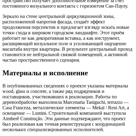
пространство получает дополнительное измерение за счёт
постоянного визуального контакта с горизонтом Сан-Паулу.
Зеркало на стене центральной циркуляционной зоны,
расположенной напротив фасада, создаёт эффект
продолжения перспектив и предлагает взгляду искать новые
точки схода в широком городском ландшафте. Этот приём
работает не как декоративная вставка, а как инструмент,
расширяющий визуальное поле и усиливающий ощущение
масштаба внутри квартиры. В результате центральный проход
становится не нейтральной связкой помещений, а активной
частью пространственного сценария.
Материалы и исполнение
В опубликованных сведениях о проекте указаны материалы
wood, glass и concrete, а также ряд подрядчиков и
поставщиков, участвовавших в реализации. Работы по
деревообработке выполнила Marcenaria Taniguchi, terrazzo —
Casa Franceza, металлические элементы — Mekal / Reni Art, а
освещение — Lumini. Строительной компанией выступила
Aimberê Construção. Эти данные подтверждают, что проект
был реализован как точная реконструкция с координацией
нескольких специализированных исполнителей.