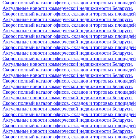
Скоро: полный каталог офисов, складов и торговых площадей
Актуальные новости коммерческой недвижимости Беларуси.
Скоро: полный каталог офисов, складов и торговых площадей
Актуальные новости коммерческой недвижимости Беларуси.
Скоро: полный каталог офисов, складов и торговых площадей
Актуальные новости коммерческой недвижимости Беларуси.
Скоро: полный каталог офисов, складов и торговых площадей
Актуальные новости коммерческой недвижимости Беларуси.
Скоро: полный каталог офисов, складов и торговых площадей
Актуальные новости коммерческой недвижимости Беларуси.
Скоро: полный каталог офисов, складов и торговых площадей
Актуальные новости коммерческой недвижимости Беларуси.
Скоро: полный каталог офисов, складов и торговых площадей
Актуальные новости коммерческой недвижимости Беларуси.
Скоро: полный каталог офисов, складов и торговых площадей
Актуальные новости коммерческой недвижимости Беларуси.
Скоро: полный каталог офисов, складов и торговых площадей
Актуальные новости коммерческой недвижимости Беларуси.
Скоро: полный каталог офисов, складов и торговых площадей
Актуальные новости коммерческой недвижимости Беларуси.
Скоро: полный каталог офисов, складов и торговых площадей
Актуальные новости коммерческой недвижимости Беларуси.
Скоро: полный каталог офисов, складов и торговых площадей
Актуальные новости коммерческой недвижимости Беларуси.
Скоро: полный каталог офисов, складов и торговых площадей