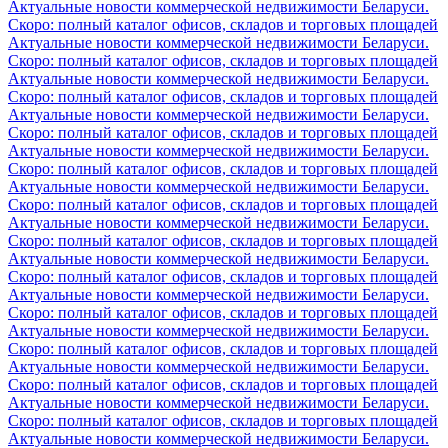
Актуальные новости коммерческой недвижимости Беларуси.
Скоро: полный каталог офисов, складов и торговых площадей
Актуальные новости коммерческой недвижимости Беларуси.
Скоро: полный каталог офисов, складов и торговых площадей
Актуальные новости коммерческой недвижимости Беларуси.
Скоро: полный каталог офисов, складов и торговых площадей
Актуальные новости коммерческой недвижимости Беларуси.
Скоро: полный каталог офисов, складов и торговых площадей
Актуальные новости коммерческой недвижимости Беларуси.
Скоро: полный каталог офисов, складов и торговых площадей
Актуальные новости коммерческой недвижимости Беларуси.
Скоро: полный каталог офисов, складов и торговых площадей
Актуальные новости коммерческой недвижимости Беларуси.
Скоро: полный каталог офисов, складов и торговых площадей
Актуальные новости коммерческой недвижимости Беларуси.
Скоро: полный каталог офисов, складов и торговых площадей
Актуальные новости коммерческой недвижимости Беларуси.
Скоро: полный каталог офисов, складов и торговых площадей
Актуальные новости коммерческой недвижимости Беларуси.
Скоро: полный каталог офисов, складов и торговых площадей
Актуальные новости коммерческой недвижимости Беларуси.
Скоро: полный каталог офисов, складов и торговых площадей
Актуальные новости коммерческой недвижимости Беларуси.
Скоро: полный каталог офисов, складов и торговых площадей
Актуальные новости коммерческой недвижимости Беларуси.