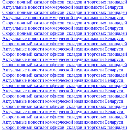
Скоро: полный каталог офисов, складов и торговых площадей
Актуальные новости коммерческой недвижимости Беларуси.
Скоро: полный каталог офисов, складов и торговых площадей
Актуальные новости коммерческой недвижимости Беларуси.
Скоро: полный каталог офисов, складов и торговых площадей
Актуальные новости коммерческой недвижимости Беларуси.
Скоро: полный каталог офисов, складов и торговых площадей
Актуальные новости коммерческой недвижимости Беларуси.
Скоро: полный каталог офисов, складов и торговых площадей
Актуальные новости коммерческой недвижимости Беларуси.
Скоро: полный каталог офисов, складов и торговых площадей
Актуальные новости коммерческой недвижимости Беларуси.
Скоро: полный каталог офисов, складов и торговых площадей
Актуальные новости коммерческой недвижимости Беларуси.
Скоро: полный каталог офисов, складов и торговых площадей
Актуальные новости коммерческой недвижимости Беларуси.
Скоро: полный каталог офисов, складов и торговых площадей
Актуальные новости коммерческой недвижимости Беларуси.
Скоро: полный каталог офисов, складов и торговых площадей
Актуальные новости коммерческой недвижимости Беларуси.
Скоро: полный каталог офисов, складов и торговых площадей
Актуальные новости коммерческой недвижимости Беларуси.
Скоро: полный каталог офисов, складов и торговых площадей
Актуальные новости коммерческой недвижимости Беларуси.
Скоро: полный каталог офисов, складов и торговых площадей