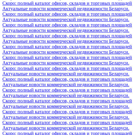
Скоро: полный каталог офисов, складов и торговых площадей
Актуальные новости коммерческой недвижимости Беларуси.
Скоро: полный каталог офисов, складов и торговых площадей
Актуальные новости коммерческой недвижимости Беларуси.
Скоро: полный каталог офисов, складов и торговых площадей
Актуальные новости коммерческой недвижимости Беларуси.
Скоро: полный каталог офисов, складов и торговых площадей
Актуальные новости коммерческой недвижимости Беларуси.
Скоро: полный каталог офисов, складов и торговых площадей
Актуальные новости коммерческой недвижимости Беларуси.
Скоро: полный каталог офисов, складов и торговых площадей
Актуальные новости коммерческой недвижимости Беларуси.
Скоро: полный каталог офисов, складов и торговых площадей
Актуальные новости коммерческой недвижимости Беларуси.
Скоро: полный каталог офисов, складов и торговых площадей
Актуальные новости коммерческой недвижимости Беларуси.
Скоро: полный каталог офисов, складов и торговых площадей
Актуальные новости коммерческой недвижимости Беларуси.
Скоро: полный каталог офисов, складов и торговых площадей
Актуальные новости коммерческой недвижимости Беларуси.
Скоро: полный каталог офисов, складов и торговых площадей
Актуальные новости коммерческой недвижимости Беларуси.
Скоро: полный каталог офисов, складов и торговых площадей
Актуальные новости коммерческой недвижимости Беларуси.
Скоро: полный каталог офисов, складов и торговых площадей