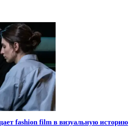
щает fashion film в визуальную историю