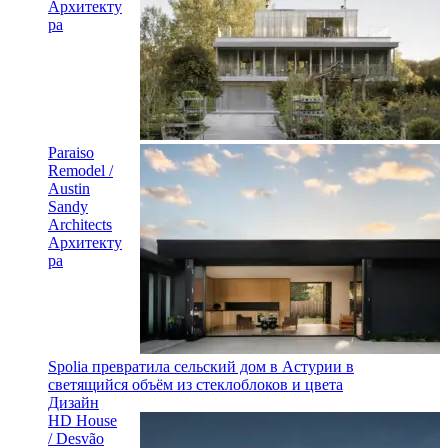
Архитекту
ра
Paraiso
Remodel /
Austin
Sandy
Architects
Архитекту
ра
Spolia превратила сельский дом в Астурии в
светящийся объём из стеклоблоков и цвета
Дизайн
HD House
/ Desvão