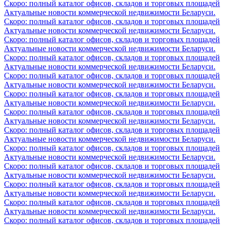
Скоро: полный каталог офисов, складов и торговых площадей
Актуальные новости коммерческой недвижимости Беларуси.
Скоро: полный каталог офисов, складов и торговых площадей
Актуальные новости коммерческой недвижимости Беларуси.
Скоро: полный каталог офисов, складов и торговых площадей
Актуальные новости коммерческой недвижимости Беларуси.
Скоро: полный каталог офисов, складов и торговых площадей
Актуальные новости коммерческой недвижимости Беларуси.
Скоро: полный каталог офисов, складов и торговых площадей
Актуальные новости коммерческой недвижимости Беларуси.
Скоро: полный каталог офисов, складов и торговых площадей
Актуальные новости коммерческой недвижимости Беларуси.
Скоро: полный каталог офисов, складов и торговых площадей
Актуальные новости коммерческой недвижимости Беларуси.
Скоро: полный каталог офисов, складов и торговых площадей
Актуальные новости коммерческой недвижимости Беларуси.
Скоро: полный каталог офисов, складов и торговых площадей
Актуальные новости коммерческой недвижимости Беларуси.
Скоро: полный каталог офисов, складов и торговых площадей
Актуальные новости коммерческой недвижимости Беларуси.
Скоро: полный каталог офисов, складов и торговых площадей
Актуальные новости коммерческой недвижимости Беларуси.
Скоро: полный каталог офисов, складов и торговых площадей
Актуальные новости коммерческой недвижимости Беларуси.
Скоро: полный каталог офисов, складов и торговых площадей