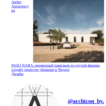
Atelier
Архитекту
ра
PASO NARA: временный павильон из гнутой фанеры
создаёт тенистое убежище в Чиуауа
Дизайн
@archicon_by.