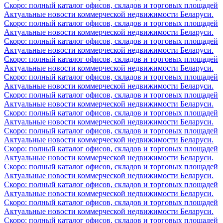
Скоро: полный каталог офисов, складов и торговых площадей
Актуальные новости коммерческой недвижимости Беларуси.
Скоро: полный каталог офисов, складов и торговых площадей
Актуальные новости коммерческой недвижимости Беларуси.
Скоро: полный каталог офисов, складов и торговых площадей
Актуальные новости коммерческой недвижимости Беларуси.
Скоро: полный каталог офисов, складов и торговых площадей
Актуальные новости коммерческой недвижимости Беларуси.
Скоро: полный каталог офисов, складов и торговых площадей
Актуальные новости коммерческой недвижимости Беларуси.
Скоро: полный каталог офисов, складов и торговых площадей
Актуальные новости коммерческой недвижимости Беларуси.
Скоро: полный каталог офисов, складов и торговых площадей
Актуальные новости коммерческой недвижимости Беларуси.
Скоро: полный каталог офисов, складов и торговых площадей
Актуальные новости коммерческой недвижимости Беларуси.
Скоро: полный каталог офисов, складов и торговых площадей
Актуальные новости коммерческой недвижимости Беларуси.
Скоро: полный каталог офисов, складов и торговых площадей
Актуальные новости коммерческой недвижимости Беларуси.
Скоро: полный каталог офисов, складов и торговых площадей
Актуальные новости коммерческой недвижимости Беларуси.
Скоро: полный каталог офисов, складов и торговых площадей
Актуальные новости коммерческой недвижимости Беларуси.
Скоро: полный каталог офисов, складов и торговых площадей