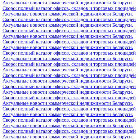
Актуальные новости коммерческой недвижимости Беларуси.
Скоро: полный каталог офисов, складов и торговых площадей
Актуальные новости коммерческой недвижимости Беларуси.
Скоро: полный каталог офисов, складов и торговых площадей
Актуальные новости коммерческой недвижимости Беларуси.
Скоро: полный каталог офисов, складов и торговых площадей
Актуальные новости коммерческой недвижимости Беларуси.
Скоро: полный каталог офисов, складов и торговых площадей
Актуальные новости коммерческой недвижимости Беларуси.
Скоро: полный каталог офисов, складов и торговых площадей
Актуальные новости коммерческой недвижимости Беларуси.
Скоро: полный каталог офисов, складов и торговых площадей
Актуальные новости коммерческой недвижимости Беларуси.
Скоро: полный каталог офисов, складов и торговых площадей
Актуальные новости коммерческой недвижимости Беларуси.
Скоро: полный каталог офисов, складов и торговых площадей
Актуальные новости коммерческой недвижимости Беларуси.
Скоро: полный каталог офисов, складов и торговых площадей
Актуальные новости коммерческой недвижимости Беларуси.
Скоро: полный каталог офисов, складов и торговых площадей
Актуальные новости коммерческой недвижимости Беларуси.
Скоро: полный каталог офисов, складов и торговых площадей
Актуальные новости коммерческой недвижимости Беларуси.
Скоро: полный каталог офисов, складов и торговых площадей
Актуальные новости коммерческой недвижимости Беларуси.