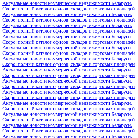
Актуальные новости коммерческой недвижимости Беларуси.
Скоро: полный каталог офисов, складов и торговых площадей
Актуальные новости коммерческой недвижимости Беларуси.
Скоро: полный каталог офисов, складов и торговых площадей
Актуальные новости коммерческой недвижимости Беларуси.
Скоро: полный каталог офисов, складов и торговых площадей
Актуальные новости коммерческой недвижимости Беларуси.
Скоро: полный каталог офисов, складов и торговых площадей
Актуальные новости коммерческой недвижимости Беларуси.
Скоро: полный каталог офисов, складов и торговых площадей
Актуальные новости коммерческой недвижимости Беларуси.
Скоро: полный каталог офисов, складов и торговых площадей
Актуальные новости коммерческой недвижимости Беларуси.
Скоро: полный каталог офисов, складов и торговых площадей
Актуальные новости коммерческой недвижимости Беларуси.
Скоро: полный каталог офисов, складов и торговых площадей
Актуальные новости коммерческой недвижимости Беларуси.
Скоро: полный каталог офисов, складов и торговых площадей
Актуальные новости коммерческой недвижимости Беларуси.
Скоро: полный каталог офисов, складов и торговых площадей
Актуальные новости коммерческой недвижимости Беларуси.
Скоро: полный каталог офисов, складов и торговых площадей
Актуальные новости коммерческой недвижимости Беларуси.
Скоро: полный каталог офисов, складов и торговых площадей
Актуальные новости коммерческой недвижимости Беларуси.