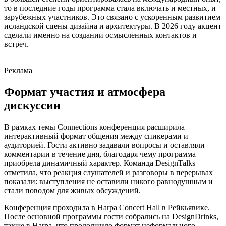
то в последние годы программа стала включать и местных, и
зарубежных участников. Это связано с ускоренным развитием
исландской сцены дизайна и архитектуры. В 2026 году акцент
сделали именно на создании осмысленных контактов и
встреч.
Реклама
Формат участия и атмосфера
дискуссии
В рамках темы Connections конференция расширила
интерактивный формат общения между спикерами и
аудиторией. Гости активно задавали вопросы и оставляли
комментарии в течение дня, благодаря чему программа
приобрела динамичный характер. Команда DesignTalks
отметила, что реакция слушателей и разговоры в перерывах
показали: выступления не оставили никого равнодушным и
стали поводом для живых обсуждений.
Конференция проходила в Harpa Concert Hall в Рейкьявике.
После основной программы гости собрались на DesignDrinks,
также в Harpa, что продолжило формат неформального