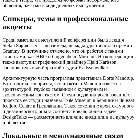
общения, начатый в ходе дневных выступлений.
Спикеры, темы и профессиональные
акценты
Среди заметных выступлений конференции была лекция
Stefan Sagmeister — дизайнера, дважды удостоенного премии
Grammy. В источнике отмечено, что он работал с такими
клиентами, как HBO и Guggenheim Museum. На конференции
также выступил графический дизайнер Hjalti Karlsson,
сооснователь нью-йоркской студии Karlssonwilker.
Архитектурную часть программы представила Dorte Mandrup.
В источнике говорится, что практика Mandrup известна
архитектурой, глубоко связанной с культурным и
экологическим контекстом. Среди недавних реализованных
проектов её студии названы Exile Museum в Берлине и Ilulissat
Icefjord Centre в Гренландии. Такое сочетание архитектурного
и дизайнерского опыта соответствовало общей задаче
DesignTalks — рассматривать влияние дисциплин на культуру
и общество.
Локальные и международные связи