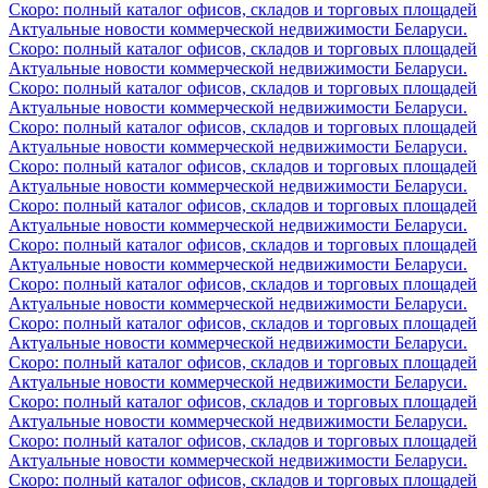
Скоро: полный каталог офисов, складов и торговых площадей
Актуальные новости коммерческой недвижимости Беларуси.
Скоро: полный каталог офисов, складов и торговых площадей
Актуальные новости коммерческой недвижимости Беларуси.
Скоро: полный каталог офисов, складов и торговых площадей
Актуальные новости коммерческой недвижимости Беларуси.
Скоро: полный каталог офисов, складов и торговых площадей
Актуальные новости коммерческой недвижимости Беларуси.
Скоро: полный каталог офисов, складов и торговых площадей
Актуальные новости коммерческой недвижимости Беларуси.
Скоро: полный каталог офисов, складов и торговых площадей
Актуальные новости коммерческой недвижимости Беларуси.
Скоро: полный каталог офисов, складов и торговых площадей
Актуальные новости коммерческой недвижимости Беларуси.
Скоро: полный каталог офисов, складов и торговых площадей
Актуальные новости коммерческой недвижимости Беларуси.
Скоро: полный каталог офисов, складов и торговых площадей
Актуальные новости коммерческой недвижимости Беларуси.
Скоро: полный каталог офисов, складов и торговых площадей
Актуальные новости коммерческой недвижимости Беларуси.
Скоро: полный каталог офисов, складов и торговых площадей
Актуальные новости коммерческой недвижимости Беларуси.
Скоро: полный каталог офисов, складов и торговых площадей
Актуальные новости коммерческой недвижимости Беларуси.
Скоро: полный каталог офисов, складов и торговых площадей