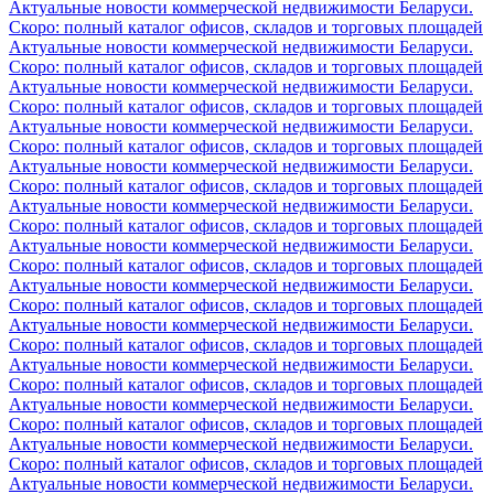
Актуальные новости коммерческой недвижимости Беларуси.
Скоро: полный каталог офисов, складов и торговых площадей
Актуальные новости коммерческой недвижимости Беларуси.
Скоро: полный каталог офисов, складов и торговых площадей
Актуальные новости коммерческой недвижимости Беларуси.
Скоро: полный каталог офисов, складов и торговых площадей
Актуальные новости коммерческой недвижимости Беларуси.
Скоро: полный каталог офисов, складов и торговых площадей
Актуальные новости коммерческой недвижимости Беларуси.
Скоро: полный каталог офисов, складов и торговых площадей
Актуальные новости коммерческой недвижимости Беларуси.
Скоро: полный каталог офисов, складов и торговых площадей
Актуальные новости коммерческой недвижимости Беларуси.
Скоро: полный каталог офисов, складов и торговых площадей
Актуальные новости коммерческой недвижимости Беларуси.
Скоро: полный каталог офисов, складов и торговых площадей
Актуальные новости коммерческой недвижимости Беларуси.
Скоро: полный каталог офисов, складов и торговых площадей
Актуальные новости коммерческой недвижимости Беларуси.
Скоро: полный каталог офисов, складов и торговых площадей
Актуальные новости коммерческой недвижимости Беларуси.
Скоро: полный каталог офисов, складов и торговых площадей
Актуальные новости коммерческой недвижимости Беларуси.
Скоро: полный каталог офисов, складов и торговых площадей
Актуальные новости коммерческой недвижимости Беларуси.