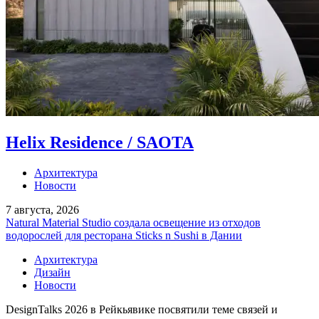
Helix Residence / SAOTA
Архитектура
Новости
7 августа, 2026
Natural Material Studio создала освещение из отходов
водорослей для ресторана Sticks n Sushi в Дании
Архитектура
Дизайн
Новости
DesignTalks 2026 в Рейкьявике посвятили теме связей и