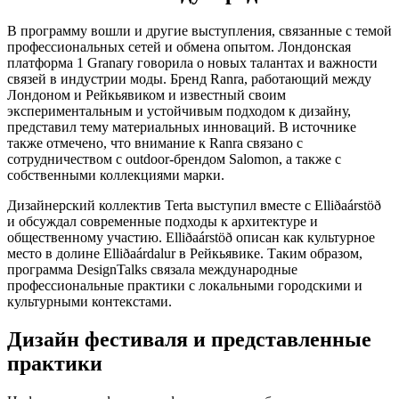
В программу вошли и другие выступления, связанные с темой
профессиональных сетей и обмена опытом. Лондонская
платформа 1 Granary говорила о новых талантах и важности
связей в индустрии моды. Бренд Ranra, работающий между
Лондоном и Рейкьявиком и известный своим
экспериментальным и устойчивым подходом к дизайну,
представил тему материальных инноваций. В источнике
также отмечено, что внимание к Ranra связано с
сотрудничеством с outdoor-брендом Salomon, а также с
собственными коллекциями марки.
Дизайнерский коллектив Terta выступил вместе с Elliðaárstöð
и обсуждал современные подходы к архитектуре и
общественному участию. Elliðaárstöð описан как культурное
место в долине Elliðaárdalur в Рейкьявике. Таким образом,
программа DesignTalks связала международные
профессиональные практики с локальными городскими и
культурными контекстами.
Дизайн фестиваля и представленные
практики