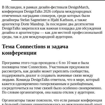
В Исландии, в рамках дизайн-фестиваля DesignMarch,
конференция DesignTalks 2026 собрала международных
отмеченных наградами спикеров, среди которых были
дизайнеры Stefan Sagmeister и Hjalti Karlsson, а также
архитектор Dorte Mandrup. За последние два десятилетия
DesignTalks закрепился как важная площадка для обсуждения
дизайна и архитектуры — как для местной профессиональной
среды, так и для международной аудитории.
Тема Connections и задача
конференции
Программа этого года проходила с 6 по 10 мая и была
посвящена теме Connections. Участникам предложили
рассмотреть, как дизайн может укреплять сообщества,
поддерживать диалог и создавать значимые связи между
людьми. Команда DesignTalks отметила, что в мире, который
кажется одновременно гиперсвязанным и разобщённым,
сосредоточиться на теме связей было особенно своевременно.
По словам организаторов, она нашла отклик у аудитории.
Организаторы также пояснили, что если раньше конференция
в большей степени ориентировалась на международный опыт,