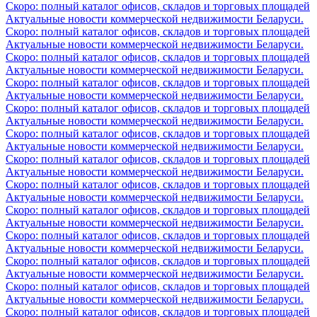
Скоро: полный каталог офисов, складов и торговых площадей
Актуальные новости коммерческой недвижимости Беларуси.
Скоро: полный каталог офисов, складов и торговых площадей
Актуальные новости коммерческой недвижимости Беларуси.
Скоро: полный каталог офисов, складов и торговых площадей
Актуальные новости коммерческой недвижимости Беларуси.
Скоро: полный каталог офисов, складов и торговых площадей
Актуальные новости коммерческой недвижимости Беларуси.
Скоро: полный каталог офисов, складов и торговых площадей
Актуальные новости коммерческой недвижимости Беларуси.
Скоро: полный каталог офисов, складов и торговых площадей
Актуальные новости коммерческой недвижимости Беларуси.
Скоро: полный каталог офисов, складов и торговых площадей
Актуальные новости коммерческой недвижимости Беларуси.
Скоро: полный каталог офисов, складов и торговых площадей
Актуальные новости коммерческой недвижимости Беларуси.
Скоро: полный каталог офисов, складов и торговых площадей
Актуальные новости коммерческой недвижимости Беларуси.
Скоро: полный каталог офисов, складов и торговых площадей
Актуальные новости коммерческой недвижимости Беларуси.
Скоро: полный каталог офисов, складов и торговых площадей
Актуальные новости коммерческой недвижимости Беларуси.
Скоро: полный каталог офисов, складов и торговых площадей
Актуальные новости коммерческой недвижимости Беларуси.
Скоро: полный каталог офисов, складов и торговых площадей