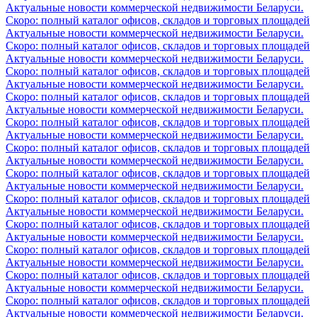
Актуальные новости коммерческой недвижимости Беларуси.
Скоро: полный каталог офисов, складов и торговых площадей
Актуальные новости коммерческой недвижимости Беларуси.
Скоро: полный каталог офисов, складов и торговых площадей
Актуальные новости коммерческой недвижимости Беларуси.
Скоро: полный каталог офисов, складов и торговых площадей
Актуальные новости коммерческой недвижимости Беларуси.
Скоро: полный каталог офисов, складов и торговых площадей
Актуальные новости коммерческой недвижимости Беларуси.
Скоро: полный каталог офисов, складов и торговых площадей
Актуальные новости коммерческой недвижимости Беларуси.
Скоро: полный каталог офисов, складов и торговых площадей
Актуальные новости коммерческой недвижимости Беларуси.
Скоро: полный каталог офисов, складов и торговых площадей
Актуальные новости коммерческой недвижимости Беларуси.
Скоро: полный каталог офисов, складов и торговых площадей
Актуальные новости коммерческой недвижимости Беларуси.
Скоро: полный каталог офисов, складов и торговых площадей
Актуальные новости коммерческой недвижимости Беларуси.
Скоро: полный каталог офисов, складов и торговых площадей
Актуальные новости коммерческой недвижимости Беларуси.
Скоро: полный каталог офисов, складов и торговых площадей
Актуальные новости коммерческой недвижимости Беларуси.
Скоро: полный каталог офисов, складов и торговых площадей
Актуальные новости коммерческой недвижимости Беларуси.