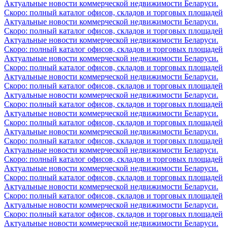
Актуальные новости коммерческой недвижимости Беларуси.
Скоро: полный каталог офисов, складов и торговых площадей
Актуальные новости коммерческой недвижимости Беларуси.
Скоро: полный каталог офисов, складов и торговых площадей
Актуальные новости коммерческой недвижимости Беларуси.
Скоро: полный каталог офисов, складов и торговых площадей
Актуальные новости коммерческой недвижимости Беларуси.
Скоро: полный каталог офисов, складов и торговых площадей
Актуальные новости коммерческой недвижимости Беларуси.
Скоро: полный каталог офисов, складов и торговых площадей
Актуальные новости коммерческой недвижимости Беларуси.
Скоро: полный каталог офисов, складов и торговых площадей
Актуальные новости коммерческой недвижимости Беларуси.
Скоро: полный каталог офисов, складов и торговых площадей
Актуальные новости коммерческой недвижимости Беларуси.
Скоро: полный каталог офисов, складов и торговых площадей
Актуальные новости коммерческой недвижимости Беларуси.
Скоро: полный каталог офисов, складов и торговых площадей
Актуальные новости коммерческой недвижимости Беларуси.
Скоро: полный каталог офисов, складов и торговых площадей
Актуальные новости коммерческой недвижимости Беларуси.
Скоро: полный каталог офисов, складов и торговых площадей
Актуальные новости коммерческой недвижимости Беларуси.
Скоро: полный каталог офисов, складов и торговых площадей
Актуальные новости коммерческой недвижимости Беларуси.