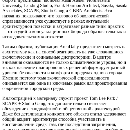
бюро и практиками, включая Alsar Atelier, Northeastern
University, Landing Studio, Frank Harmon Architect, Sasaki, Sasaki
Associates, SCAPE, Studio Gang и GBBN Architects. Эти
названия показывают, что разговор об экологической
справедливости уже существует в рамках актуальной
архитектурной повестки и затрагивает разные типы практик
— от студий и консультационных бюро до образовательных и
исследовательских контекстов.
Таким образом, публикация ArchDaily предлагает смотреть на
архитектуру как на способ реагировать на уже сложившиеся
экологические и социальные диспропорции. В центре
внимания оказываются не только климатические угрозы, но и
то, как наследие планировочных решений формирует разный
уровень безопасности и комфорта в пределах одного города.
Именно поэтому тема экологической справедливости
описывается как одна из ключевых рамок для проектирования
современной городской среды.
Иллюстрацией к материалу служит проект Tom Lee Park /
SCAPE + Studio Gang, что дополнительно связывает
обсуждение с ландшафтной и общественной архитектурой.
Даже без детализации конкретного объекта статья удерживает
общий акцент: архитектура способна участвовать в
восстановлении среды там, где последствия загрязнения,
жары и неравного распределения инфраструктуры особенно