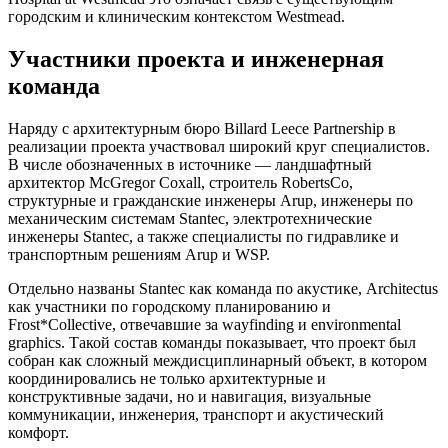
городским и клиническим контекстом Westmead.
Участники проекта и инженерная
команда
Наряду с архитектурным бюро Billard Leece Partnership в
реализации проекта участвовал широкий круг специалистов.
В числе обозначенных в источнике — ландшафтный
архитектор McGregor Coxall, строитель RobertsCo,
структурные и гражданские инженеры Arup, инженеры по
механическим системам Stantec, электротехнические
инженеры Stantec, а также специалисты по гидравлике и
транспортным решениям Arup и WSP.
Отдельно названы Stantec как команда по акустике, Architectus
как участники по городскому планированию и
Frost*Collective, отвечавшие за wayfinding и environmental
graphics. Такой состав команды показывает, что проект был
собран как сложный междисциплинарный объект, в котором
координировались не только архитектурные и
конструктивные задачи, но и навигация, визуальные
коммуникации, инженерия, транспорт и акустический
комфорт.