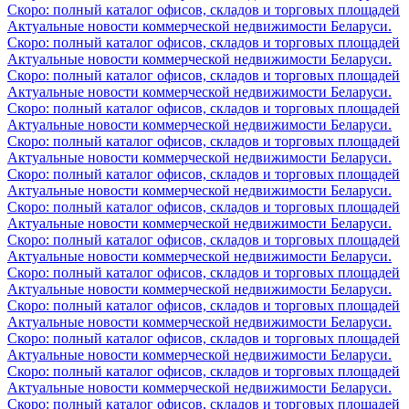
Скоро: полный каталог офисов, складов и торговых площадей
Актуальные новости коммерческой недвижимости Беларуси.
Скоро: полный каталог офисов, складов и торговых площадей
Актуальные новости коммерческой недвижимости Беларуси.
Скоро: полный каталог офисов, складов и торговых площадей
Актуальные новости коммерческой недвижимости Беларуси.
Скоро: полный каталог офисов, складов и торговых площадей
Актуальные новости коммерческой недвижимости Беларуси.
Скоро: полный каталог офисов, складов и торговых площадей
Актуальные новости коммерческой недвижимости Беларуси.
Скоро: полный каталог офисов, складов и торговых площадей
Актуальные новости коммерческой недвижимости Беларуси.
Скоро: полный каталог офисов, складов и торговых площадей
Актуальные новости коммерческой недвижимости Беларуси.
Скоро: полный каталог офисов, складов и торговых площадей
Актуальные новости коммерческой недвижимости Беларуси.
Скоро: полный каталог офисов, складов и торговых площадей
Актуальные новости коммерческой недвижимости Беларуси.
Скоро: полный каталог офисов, складов и торговых площадей
Актуальные новости коммерческой недвижимости Беларуси.
Скоро: полный каталог офисов, складов и торговых площадей
Актуальные новости коммерческой недвижимости Беларуси.
Скоро: полный каталог офисов, складов и торговых площадей
Актуальные новости коммерческой недвижимости Беларуси.
Скоро: полный каталог офисов, складов и торговых площадей