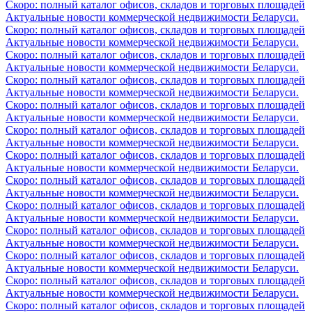
Скоро: полный каталог офисов, складов и торговых площадей
Актуальные новости коммерческой недвижимости Беларуси.
Скоро: полный каталог офисов, складов и торговых площадей
Актуальные новости коммерческой недвижимости Беларуси.
Скоро: полный каталог офисов, складов и торговых площадей
Актуальные новости коммерческой недвижимости Беларуси.
Скоро: полный каталог офисов, складов и торговых площадей
Актуальные новости коммерческой недвижимости Беларуси.
Скоро: полный каталог офисов, складов и торговых площадей
Актуальные новости коммерческой недвижимости Беларуси.
Скоро: полный каталог офисов, складов и торговых площадей
Актуальные новости коммерческой недвижимости Беларуси.
Скоро: полный каталог офисов, складов и торговых площадей
Актуальные новости коммерческой недвижимости Беларуси.
Скоро: полный каталог офисов, складов и торговых площадей
Актуальные новости коммерческой недвижимости Беларуси.
Скоро: полный каталог офисов, складов и торговых площадей
Актуальные новости коммерческой недвижимости Беларуси.
Скоро: полный каталог офисов, складов и торговых площадей
Актуальные новости коммерческой недвижимости Беларуси.
Скоро: полный каталог офисов, складов и торговых площадей
Актуальные новости коммерческой недвижимости Беларуси.
Скоро: полный каталог офисов, складов и торговых площадей
Актуальные новости коммерческой недвижимости Беларуси.
Скоро: полный каталог офисов, складов и торговых площадей