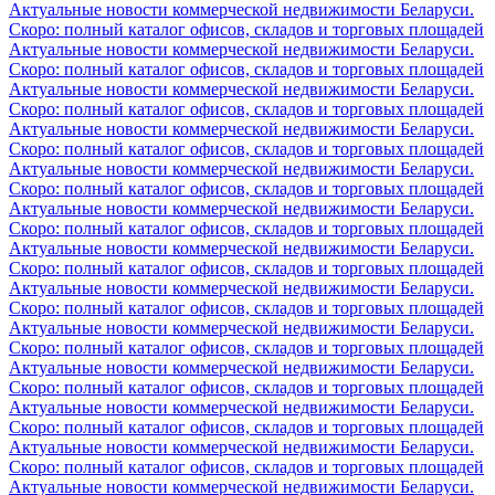
Актуальные новости коммерческой недвижимости Беларуси.
Скоро: полный каталог офисов, складов и торговых площадей
Актуальные новости коммерческой недвижимости Беларуси.
Скоро: полный каталог офисов, складов и торговых площадей
Актуальные новости коммерческой недвижимости Беларуси.
Скоро: полный каталог офисов, складов и торговых площадей
Актуальные новости коммерческой недвижимости Беларуси.
Скоро: полный каталог офисов, складов и торговых площадей
Актуальные новости коммерческой недвижимости Беларуси.
Скоро: полный каталог офисов, складов и торговых площадей
Актуальные новости коммерческой недвижимости Беларуси.
Скоро: полный каталог офисов, складов и торговых площадей
Актуальные новости коммерческой недвижимости Беларуси.
Скоро: полный каталог офисов, складов и торговых площадей
Актуальные новости коммерческой недвижимости Беларуси.
Скоро: полный каталог офисов, складов и торговых площадей
Актуальные новости коммерческой недвижимости Беларуси.
Скоро: полный каталог офисов, складов и торговых площадей
Актуальные новости коммерческой недвижимости Беларуси.
Скоро: полный каталог офисов, складов и торговых площадей
Актуальные новости коммерческой недвижимости Беларуси.
Скоро: полный каталог офисов, складов и торговых площадей
Актуальные новости коммерческой недвижимости Беларуси.
Скоро: полный каталог офисов, складов и торговых площадей
Актуальные новости коммерческой недвижимости Беларуси.