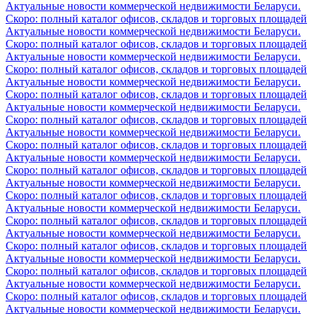
Актуальные новости коммерческой недвижимости Беларуси.
Скоро: полный каталог офисов, складов и торговых площадей
Актуальные новости коммерческой недвижимости Беларуси.
Скоро: полный каталог офисов, складов и торговых площадей
Актуальные новости коммерческой недвижимости Беларуси.
Скоро: полный каталог офисов, складов и торговых площадей
Актуальные новости коммерческой недвижимости Беларуси.
Скоро: полный каталог офисов, складов и торговых площадей
Актуальные новости коммерческой недвижимости Беларуси.
Скоро: полный каталог офисов, складов и торговых площадей
Актуальные новости коммерческой недвижимости Беларуси.
Скоро: полный каталог офисов, складов и торговых площадей
Актуальные новости коммерческой недвижимости Беларуси.
Скоро: полный каталог офисов, складов и торговых площадей
Актуальные новости коммерческой недвижимости Беларуси.
Скоро: полный каталог офисов, складов и торговых площадей
Актуальные новости коммерческой недвижимости Беларуси.
Скоро: полный каталог офисов, складов и торговых площадей
Актуальные новости коммерческой недвижимости Беларуси.
Скоро: полный каталог офисов, складов и торговых площадей
Актуальные новости коммерческой недвижимости Беларуси.
Скоро: полный каталог офисов, складов и торговых площадей
Актуальные новости коммерческой недвижимости Беларуси.
Скоро: полный каталог офисов, складов и торговых площадей
Актуальные новости коммерческой недвижимости Беларуси.