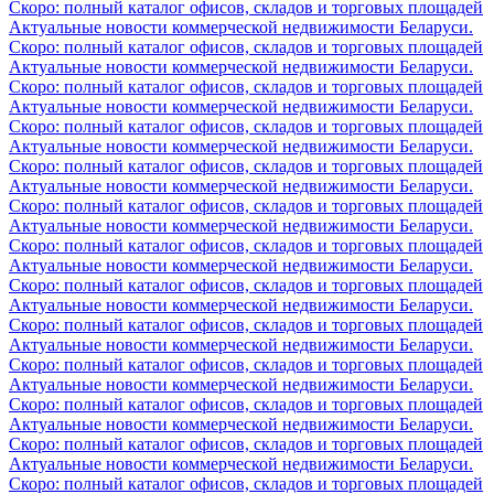
Скоро: полный каталог офисов, складов и торговых площадей
Актуальные новости коммерческой недвижимости Беларуси.
Скоро: полный каталог офисов, складов и торговых площадей
Актуальные новости коммерческой недвижимости Беларуси.
Скоро: полный каталог офисов, складов и торговых площадей
Актуальные новости коммерческой недвижимости Беларуси.
Скоро: полный каталог офисов, складов и торговых площадей
Актуальные новости коммерческой недвижимости Беларуси.
Скоро: полный каталог офисов, складов и торговых площадей
Актуальные новости коммерческой недвижимости Беларуси.
Скоро: полный каталог офисов, складов и торговых площадей
Актуальные новости коммерческой недвижимости Беларуси.
Скоро: полный каталог офисов, складов и торговых площадей
Актуальные новости коммерческой недвижимости Беларуси.
Скоро: полный каталог офисов, складов и торговых площадей
Актуальные новости коммерческой недвижимости Беларуси.
Скоро: полный каталог офисов, складов и торговых площадей
Актуальные новости коммерческой недвижимости Беларуси.
Скоро: полный каталог офисов, складов и торговых площадей
Актуальные новости коммерческой недвижимости Беларуси.
Скоро: полный каталог офисов, складов и торговых площадей
Актуальные новости коммерческой недвижимости Беларуси.
Скоро: полный каталог офисов, складов и торговых площадей
Актуальные новости коммерческой недвижимости Беларуси.
Скоро: полный каталог офисов, складов и торговых площадей