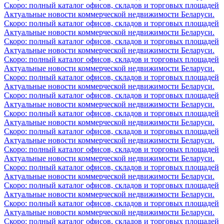
Скоро: полный каталог офисов, складов и торговых площадей
Актуальные новости коммерческой недвижимости Беларуси.
Скоро: полный каталог офисов, складов и торговых площадей
Актуальные новости коммерческой недвижимости Беларуси.
Скоро: полный каталог офисов, складов и торговых площадей
Актуальные новости коммерческой недвижимости Беларуси.
Скоро: полный каталог офисов, складов и торговых площадей
Актуальные новости коммерческой недвижимости Беларуси.
Скоро: полный каталог офисов, складов и торговых площадей
Актуальные новости коммерческой недвижимости Беларуси.
Скоро: полный каталог офисов, складов и торговых площадей
Актуальные новости коммерческой недвижимости Беларуси.
Скоро: полный каталог офисов, складов и торговых площадей
Актуальные новости коммерческой недвижимости Беларуси.
Скоро: полный каталог офисов, складов и торговых площадей
Актуальные новости коммерческой недвижимости Беларуси.
Скоро: полный каталог офисов, складов и торговых площадей
Актуальные новости коммерческой недвижимости Беларуси.
Скоро: полный каталог офисов, складов и торговых площадей
Актуальные новости коммерческой недвижимости Беларуси.
Скоро: полный каталог офисов, складов и торговых площадей
Актуальные новости коммерческой недвижимости Беларуси.
Скоро: полный каталог офисов, складов и торговых площадей
Актуальные новости коммерческой недвижимости Беларуси.
Скоро: полный каталог офисов, складов и торговых площадей