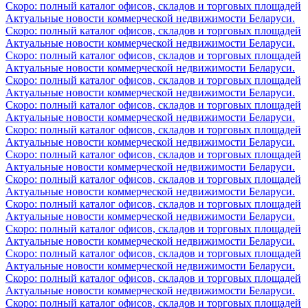
Скоро: полный каталог офисов, складов и торговых площадей
Актуальные новости коммерческой недвижимости Беларуси.
Скоро: полный каталог офисов, складов и торговых площадей
Актуальные новости коммерческой недвижимости Беларуси.
Скоро: полный каталог офисов, складов и торговых площадей
Актуальные новости коммерческой недвижимости Беларуси.
Скоро: полный каталог офисов, складов и торговых площадей
Актуальные новости коммерческой недвижимости Беларуси.
Скоро: полный каталог офисов, складов и торговых площадей
Актуальные новости коммерческой недвижимости Беларуси.
Скоро: полный каталог офисов, складов и торговых площадей
Актуальные новости коммерческой недвижимости Беларуси.
Скоро: полный каталог офисов, складов и торговых площадей
Актуальные новости коммерческой недвижимости Беларуси.
Скоро: полный каталог офисов, складов и торговых площадей
Актуальные новости коммерческой недвижимости Беларуси.
Скоро: полный каталог офисов, складов и торговых площадей
Актуальные новости коммерческой недвижимости Беларуси.
Скоро: полный каталог офисов, складов и торговых площадей
Актуальные новости коммерческой недвижимости Беларуси.
Скоро: полный каталог офисов, складов и торговых площадей
Актуальные новости коммерческой недвижимости Беларуси.
Скоро: полный каталог офисов, складов и торговых площадей
Актуальные новости коммерческой недвижимости Беларуси.
Скоро: полный каталог офисов, складов и торговых площадей