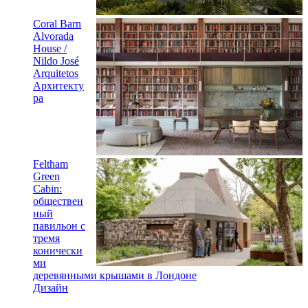
Coral Barn
Alvorada
House /
Nildo José
Arquitetos
Архитекту
ра
Feltham
Green
Cabin:
обществен
ный
павильон с
тремя
конически
ми
деревянными крышами в Лондоне
Дизайн