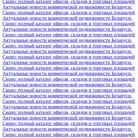
Скоро: полный каталог офисов, складов и торговых площадей
Актуальные новости коммерческой недвижимости Беларуси.
Скоро: полный каталог офисов, складов и торговых площадей
Актуальные новости коммерческой недвижимости Беларуси.
Скоро: полный каталог офисов, складов и торговых площадей
Актуальные новости коммерческой недвижимости Беларуси.
Скоро: полный каталог офисов, складов и торговых площадей
Актуальные новости коммерческой недвижимости Беларуси.
Скоро: полный каталог офисов, складов и торговых площадей
Актуальные новости коммерческой недвижимости Беларуси.
Скоро: полный каталог офисов, складов и торговых площадей
Актуальные новости коммерческой недвижимости Беларуси.
Скоро: полный каталог офисов, складов и торговых площадей
Актуальные новости коммерческой недвижимости Беларуси.
Скоро: полный каталог офисов, складов и торговых площадей
Актуальные новости коммерческой недвижимости Беларуси.
Скоро: полный каталог офисов, складов и торговых площадей
Актуальные новости коммерческой недвижимости Беларуси.
Скоро: полный каталог офисов, складов и торговых площадей
Актуальные новости коммерческой недвижимости Беларуси.
Скоро: полный каталог офисов, складов и торговых площадей
Актуальные новости коммерческой недвижимости Беларуси.
Скоро: полный каталог офисов, складов и торговых площадей
Актуальные новости коммерческой недвижимости Беларуси.
Скоро: полный каталог офисов, складов и торговых площадей