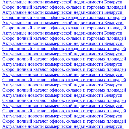
Актуальные новости коммерческой недвижимости Беларуси.
Скоро: полный каталог офисов, складов и торговых площадей
Актуальные новости коммерческой недвижимости Беларуси.
Скоро: полный каталог офисов, складов и торговых площадей
Актуальные новости коммерческой недвижимости Беларуси.
Скоро: полный каталог офисов, складов и торговых площадей
Актуальные новости коммерческой недвижимости Беларуси.
Скоро: полный каталог офисов, складов и торговых площадей
Актуальные новости коммерческой недвижимости Беларуси.
Скоро: полный каталог офисов, складов и торговых площадей
Актуальные новости коммерческой недвижимости Беларуси.
Скоро: полный каталог офисов, складов и торговых площадей
Актуальные новости коммерческой недвижимости Беларуси.
Скоро: полный каталог офисов, складов и торговых площадей
Актуальные новости коммерческой недвижимости Беларуси.
Скоро: полный каталог офисов, складов и торговых площадей
Актуальные новости коммерческой недвижимости Беларуси.
Скоро: полный каталог офисов, складов и торговых площадей
Актуальные новости коммерческой недвижимости Беларуси.
Скоро: полный каталог офисов, складов и торговых площадей
Актуальные новости коммерческой недвижимости Беларуси.
Скоро: полный каталог офисов, складов и торговых площадей
Актуальные новости коммерческой недвижимости Беларуси.
Скоро: полный каталог офисов, складов и торговых площадей
Актуальные новости коммерческой недвижимости Беларуси.