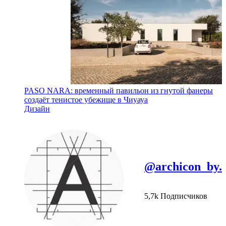
PASO NARA: временный павильон из гнутой фанеры
создаёт тенистое убежище в Чиуауа
Дизайн
@archicon_by.
5,7k Подписчиков