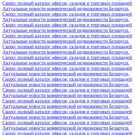
Скоро: полный каталог офисов, складов и торговых площадей
Актуальные новости коммерческой недвижимости Беларуси.
Скоро: полный каталог офисов, складов и торговых площадей
Актуальные новости коммерческой недвижимости Беларуси.
Скоро: полный каталог офисов, складов и торговых площадей
Актуальные новости коммерческой недвижимости Беларуси.
Скоро: полный каталог офисов, складов и торговых площадей
Актуальные новости коммерческой недвижимости Беларуси.
Скоро: полный каталог офисов, складов и торговых площадей
Актуальные новости коммерческой недвижимости Беларуси.
Скоро: полный каталог офисов, складов и торговых площадей
Актуальные новости коммерческой недвижимости Беларуси.
Скоро: полный каталог офисов, складов и торговых площадей
Актуальные новости коммерческой недвижимости Беларуси.
Скоро: полный каталог офисов, складов и торговых площадей
Актуальные новости коммерческой недвижимости Беларуси.
Скоро: полный каталог офисов, складов и торговых площадей
Актуальные новости коммерческой недвижимости Беларуси.
Скоро: полный каталог офисов, складов и торговых площадей
Актуальные новости коммерческой недвижимости Беларуси.
Скоро: полный каталог офисов, складов и торговых площадей
Актуальные новости коммерческой недвижимости Беларуси.
Скоро: полный каталог офисов, складов и торговых площадей
Актуальные новости коммерческой недвижимости Беларуси.
Скоро: полный каталог офисов, складов и торговых площадей