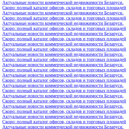
Актуальные новости коммерческой недвижимости Беларуси.
Скоро: полный каталог офисов, складов и торговых площадей
Актуальные новости коммерческой недвижимости Беларуси.
Скоро: полный каталог офисов, складов и торговых площадей
Актуальные новости коммерческой недвижимости Беларуси.
Скоро: полный каталог офисов, складов и торговых площадей
Актуальные новости коммерческой недвижимости Беларуси.
Скоро: полный каталог офисов, складов и торговых площадей
Актуальные новости коммерческой недвижимости Беларуси.
Скоро: полный каталог офисов, складов и торговых площадей
Актуальные новости коммерческой недвижимости Беларуси.
Скоро: полный каталог офисов, складов и торговых площадей
Актуальные новости коммерческой недвижимости Беларуси.
Скоро: полный каталог офисов, складов и торговых площадей
Актуальные новости коммерческой недвижимости Беларуси.
Скоро: полный каталог офисов, складов и торговых площадей
Актуальные новости коммерческой недвижимости Беларуси.
Скоро: полный каталог офисов, складов и торговых площадей
Актуальные новости коммерческой недвижимости Беларуси.
Скоро: полный каталог офисов, складов и торговых площадей
Актуальные новости коммерческой недвижимости Беларуси.
Скоро: полный каталог офисов, складов и торговых площадей
Актуальные новости коммерческой недвижимости Беларуси.
Скоро: полный каталог офисов, складов и торговых площадей
Актуальные новости коммерческой недвижимости Беларуси.