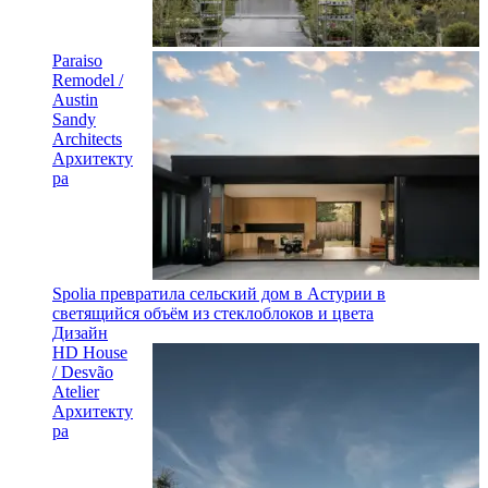
Paraiso
Remodel /
Austin
Sandy
Architects
Архитекту
ра
Spolia превратила сельский дом в Астурии в
светящийся объём из стеклоблоков и цвета
Дизайн
HD House
/ Desvão
Atelier
Архитекту
ра