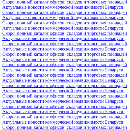
Скоро: полный каталог офисов, складов и торговых площадей
Актуальные новости коммерческой недвижимости Беларуси.
Скоро: полный каталог офисов, складов и торговых площадей
Актуальные новости коммерческой недвижимости Беларуси.
Скоро: полный каталог офисов, складов и торговых площадей
Актуальные новости коммерческой недвижимости Беларуси.
Скоро: полный каталог офисов, складов и торговых площадей
Актуальные новости коммерческой недвижимости Беларуси.
Скоро: полный каталог офисов, складов и торговых площадей
Актуальные новости коммерческой недвижимости Беларуси.
Скоро: полный каталог офисов, складов и торговых площадей
Актуальные новости коммерческой недвижимости Беларуси.
Скоро: полный каталог офисов, складов и торговых площадей
Актуальные новости коммерческой недвижимости Беларуси.
Скоро: полный каталог офисов, складов и торговых площадей
Актуальные новости коммерческой недвижимости Беларуси.
Скоро: полный каталог офисов, складов и торговых площадей
Актуальные новости коммерческой недвижимости Беларуси.
Скоро: полный каталог офисов, складов и торговых площадей
Актуальные новости коммерческой недвижимости Беларуси.
Скоро: полный каталог офисов, складов и торговых площадей
Актуальные новости коммерческой недвижимости Беларуси.
Скоро: полный каталог офисов, складов и торговых площадей
Актуальные новости коммерческой недвижимости Беларуси.
Скоро: полный каталог офисов, складов и торговых площадей