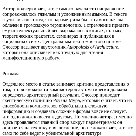
Автор подчеркивает, что с самого начала это направление
сопровождалось тяжелым и усложненным языком. В тексте
звучит мысль о том, что параметризм был с самого начала
облачен в громоздкую терминологию, а стремление придать
ему интеллектуальный вес выражалось в книгах, статьях,
теоретических трактатах, семинарах и публикациях в
социальных сетях. Центральным текстом в этой системе
Слессор называет двухтомник
Autopoiesis of Architecture
,
который она описывает как трудную для чтения
манифестационную работу.
Реклама
Отдельное место в статье занимает критика представления о
том, что возможности компьютеров автоматически должны
определять архитектурный результат. Слессор приводит
скептическую позицию Роуэна Мура, который считает, что из
способности компьютеров обрабатывать сложную
информацию и создавать сложные формы вовсе не следует,
что одно должно вести к другому. По мнению автора, именно
здесь проявляется главный спор вокруг параметризма: он
опирается на технику и вычисление, но не доказывает, что это
само по себе ведет к убедительной архитектуре.