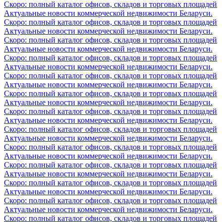
Скоро: полный каталог офисов, складов и торговых площадей
Актуальные новости коммерческой недвижимости Беларуси.
Скоро: полный каталог офисов, складов и торговых площадей
Актуальные новости коммерческой недвижимости Беларуси.
Скоро: полный каталог офисов, складов и торговых площадей
Актуальные новости коммерческой недвижимости Беларуси.
Скоро: полный каталог офисов, складов и торговых площадей
Актуальные новости коммерческой недвижимости Беларуси.
Скоро: полный каталог офисов, складов и торговых площадей
Актуальные новости коммерческой недвижимости Беларуси.
Скоро: полный каталог офисов, складов и торговых площадей
Актуальные новости коммерческой недвижимости Беларуси.
Скоро: полный каталог офисов, складов и торговых площадей
Актуальные новости коммерческой недвижимости Беларуси.
Скоро: полный каталог офисов, складов и торговых площадей
Актуальные новости коммерческой недвижимости Беларуси.
Скоро: полный каталог офисов, складов и торговых площадей
Актуальные новости коммерческой недвижимости Беларуси.
Скоро: полный каталог офисов, складов и торговых площадей
Актуальные новости коммерческой недвижимости Беларуси.
Скоро: полный каталог офисов, складов и торговых площадей
Актуальные новости коммерческой недвижимости Беларуси.
Скоро: полный каталог офисов, складов и торговых площадей
Актуальные новости коммерческой недвижимости Беларуси.
Скоро: полный каталог офисов, складов и торговых площадей