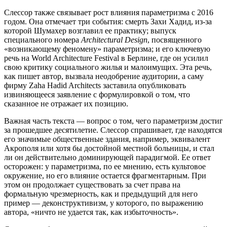
Слессор также связывает рост влияния параметризма с 2016
годом. Она отмечает три события: смерть Захи Хадид, из-за
которой Шумахер возглавил ее практику; выпуск
специального номера
Architectural Design
, посвященного
«возникающему феномену» параметризма; и его ключевую
речь на World Architecture Festival в Берлине, где он усилил
свою критику социального жилья и малоимущих. Эта речь,
как пишет автор, вызвала неодобрение аудитории, а саму
фирму Zaha Hadid Architects заставила опубликовать
извиняющееся заявление с формулировкой о том, что
сказанное не отражает их позицию.
Важная часть текста — вопрос о том, чего параметризм достиг
за прошедшее десятилетие. Слессор спрашивает, где находятся
его значимые общественные здания, например, эквивалент
Акрополя или хотя бы достойной местной больницы, и стал
ли он действительно доминирующей парадигмой. Ее ответ
осторожен: у параметризма, по ее мнению, есть культовое
окружение, но его влияние остается фрагментарным. При
этом он продолжает существовать за счет права на
формальную чрезмерность, как и предыдущий для него
пример — деконструктивизм, у которого, по выражению
автора, «ничто не удается так, как избыточность».