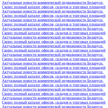
Актуальные новости коммерческой недвижимости Беларуси.
Скоро: полный каталог офисов, складов и торговых площадей
Актуальные новости коммерческой недвижимости Беларуси.
Скоро: полный каталог офисов, складов и торговых площадей
Актуальные новости коммерческой недвижимости Беларуси.
Скоро: полный каталог офисов, складов и торговых площадей
Актуальные новости коммерческой недвижимости Беларуси.
Скоро: полный каталог офисов, складов и торговых площадей
Актуальные новости коммерческой недвижимости Беларуси.
Скоро: полный каталог офисов, складов и торговых площадей
Актуальные новости коммерческой недвижимости Беларуси.
Скоро: полный каталог офисов, складов и торговых площадей
Актуальные новости коммерческой недвижимости Беларуси.
Скоро: полный каталог офисов, складов и торговых площадей
Актуальные новости коммерческой недвижимости Беларуси.
Скоро: полный каталог офисов, складов и торговых площадей
Актуальные новости коммерческой недвижимости Беларуси.
Скоро: полный каталог офисов, складов и торговых площадей
Актуальные новости коммерческой недвижимости Беларуси.
Скоро: полный каталог офисов, складов и торговых площадей
Актуальные новости коммерческой недвижимости Беларуси.
Скоро: полный каталог офисов, складов и торговых площадей
Актуальные новости коммерческой недвижимости Беларуси.
Скоро: полный каталог офисов, складов и торговых площадей
Актуальные новости коммерческой недвижимости Беларуси.