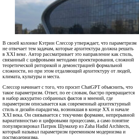
В своей колонке Кэтрин Слессор утверждает, что параметризм
не отвечает тем задачам, которые архитектура должна решать
в XXI веке. Автор рассматривает это направление как стиль,
связанный с цифровыми методами проектирования, сложной
теоретической риторикой и демонстрацией формальной
сложности, но при этом отдаляющий архитектуру от людей,
климата, культуры и места.
Слессор начинает с того, что просит ChatGPT объяснить, что
такое параметризм. Ответ, по ее словам, быстро превращается
в набор аккуратно собранных фактов и мнений, где
параметризм описывается как современный архитектурный
стиль и дизайн-парадигма, возникшая в конце XX и начале
XXI века. Он связывается с текучими формами, непрерывной
вариативностью и цифровыми процессами, а само понятие
популяризировал Патрик Шумахер из Zaha Hadid Architects,
который называл параметризм преемником модернизма и
постмодернизма.