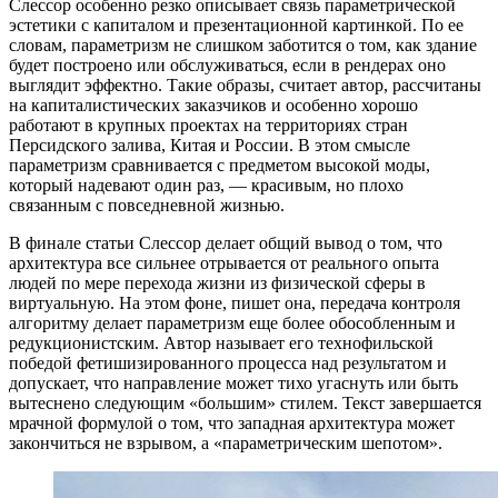
Слессор особенно резко описывает связь параметрической
эстетики с капиталом и презентационной картинкой. По ее
словам, параметризм не слишком заботится о том, как здание
будет построено или обслуживаться, если в рендерах оно
выглядит эффектно. Такие образы, считает автор, рассчитаны
на капиталистических заказчиков и особенно хорошо
работают в крупных проектах на территориях стран
Персидского залива, Китая и России. В этом смысле
параметризм сравнивается с предметом высокой моды,
который надевают один раз, — красивым, но плохо
связанным с повседневной жизнью.
В финале статьи Слессор делает общий вывод о том, что
архитектура все сильнее отрывается от реального опыта
людей по мере перехода жизни из физической сферы в
виртуальную. На этом фоне, пишет она, передача контроля
алгоритму делает параметризм еще более обособленным и
редукционистским. Автор называет его технофильской
победой фетишизированного процесса над результатом и
допускает, что направление может тихо угаснуть или быть
вытеснено следующим «большим» стилем. Текст завершается
мрачной формулой о том, что западная архитектура может
закончиться не взрывом, а «параметрическим шепотом».