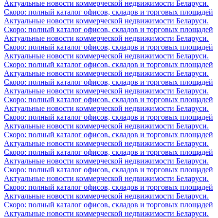
Актуальные новости коммерческой недвижимости Беларуси.
Скоро: полный каталог офисов, складов и торговых площадей
Актуальные новости коммерческой недвижимости Беларуси.
Скоро: полный каталог офисов, складов и торговых площадей
Актуальные новости коммерческой недвижимости Беларуси.
Скоро: полный каталог офисов, складов и торговых площадей
Актуальные новости коммерческой недвижимости Беларуси.
Скоро: полный каталог офисов, складов и торговых площадей
Актуальные новости коммерческой недвижимости Беларуси.
Скоро: полный каталог офисов, складов и торговых площадей
Актуальные новости коммерческой недвижимости Беларуси.
Скоро: полный каталог офисов, складов и торговых площадей
Актуальные новости коммерческой недвижимости Беларуси.
Скоро: полный каталог офисов, складов и торговых площадей
Актуальные новости коммерческой недвижимости Беларуси.
Скоро: полный каталог офисов, складов и торговых площадей
Актуальные новости коммерческой недвижимости Беларуси.
Скоро: полный каталог офисов, складов и торговых площадей
Актуальные новости коммерческой недвижимости Беларуси.
Скоро: полный каталог офисов, складов и торговых площадей
Актуальные новости коммерческой недвижимости Беларуси.
Скоро: полный каталог офисов, складов и торговых площадей
Актуальные новости коммерческой недвижимости Беларуси.
Скоро: полный каталог офисов, складов и торговых площадей
Актуальные новости коммерческой недвижимости Беларуси.