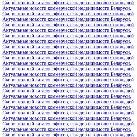
Скоро: полный каталог офисов, складов и торговых площадей
Актуальные новости коммерческой недвижимости Беларуси.
Скоро: полный каталог офисов, складов и торговых площадей
Актуальные новости коммерческой недвижимости Беларуси.
Скоро: полный каталог офисов, складов и торговых площадей
Актуальные новости коммерческой недвижимости Беларуси.
Скоро: полный каталог офисов, складов и торговых площадей
Актуальные новости коммерческой недвижимости Беларуси.
Скоро: полный каталог офисов, складов и торговых площадей
Актуальные новости коммерческой недвижимости Беларуси.
Скоро: полный каталог офисов, складов и торговых площадей
Актуальные новости коммерческой недвижимости Беларуси.
Скоро: полный каталог офисов, складов и торговых площадей
Актуальные новости коммерческой недвижимости Беларуси.
Скоро: полный каталог офисов, складов и торговых площадей
Актуальные новости коммерческой недвижимости Беларуси.
Скоро: полный каталог офисов, складов и торговых площадей
Актуальные новости коммерческой недвижимости Беларуси.
Скоро: полный каталог офисов, складов и торговых площадей
Актуальные новости коммерческой недвижимости Беларуси.
Скоро: полный каталог офисов, складов и торговых площадей
Актуальные новости коммерческой недвижимости Беларуси.
Скоро: полный каталог офисов, складов и торговых площадей
Актуальные новости коммерческой недвижимости Беларуси.
Скоро: полный каталог офисов, складов и торговых площадей