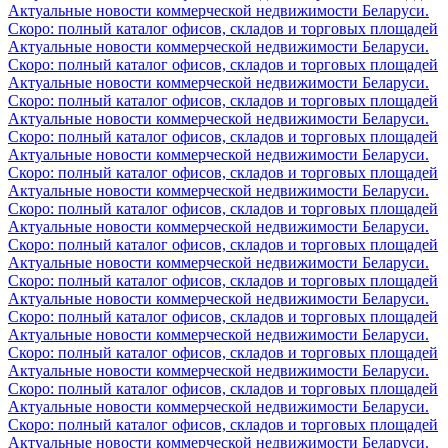
Актуальные новости коммерческой недвижимости Беларуси.
Скоро: полный каталог офисов, складов и торговых площадей
Актуальные новости коммерческой недвижимости Беларуси.
Скоро: полный каталог офисов, складов и торговых площадей
Актуальные новости коммерческой недвижимости Беларуси.
Скоро: полный каталог офисов, складов и торговых площадей
Актуальные новости коммерческой недвижимости Беларуси.
Скоро: полный каталог офисов, складов и торговых площадей
Актуальные новости коммерческой недвижимости Беларуси.
Скоро: полный каталог офисов, складов и торговых площадей
Актуальные новости коммерческой недвижимости Беларуси.
Скоро: полный каталог офисов, складов и торговых площадей
Актуальные новости коммерческой недвижимости Беларуси.
Скоро: полный каталог офисов, складов и торговых площадей
Актуальные новости коммерческой недвижимости Беларуси.
Скоро: полный каталог офисов, складов и торговых площадей
Актуальные новости коммерческой недвижимости Беларуси.
Скоро: полный каталог офисов, складов и торговых площадей
Актуальные новости коммерческой недвижимости Беларуси.
Скоро: полный каталог офисов, складов и торговых площадей
Актуальные новости коммерческой недвижимости Беларуси.
Скоро: полный каталог офисов, складов и торговых площадей
Актуальные новости коммерческой недвижимости Беларуси.
Скоро: полный каталог офисов, складов и торговых площадей
Актуальные новости коммерческой недвижимости Беларуси.