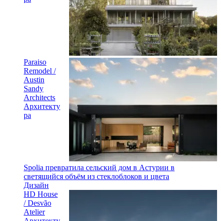
Paraiso
Remodel /
Austin
Sandy
Architects
Архитекту
ра
Spolia превратила сельский дом в Астурии в
светящийся объём из стеклоблоков и цвета
Дизайн
HD House
/ Desvão
Atelier
Архитекту