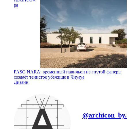
ра
PASO NARA: временный павильон из гнутой фанеры
создаёт тенистое убежище в Чиуауа
Дизайн
@archicon_by.