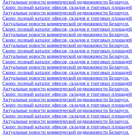
Актуальные новости коммерческой недвижимости Беларуси.
Скоро: полный каталог офисов, складов и торговых площадей
Актуальные новости коммерческой недвижимости Беларуси.
Скоро: полный каталог офисов, складов и торговых площадей
Актуальные новости коммерческой недвижимости Беларуси.
Скоро: полный каталог офисов, складов и торговых площадей
Актуальные новости коммерческой недвижимости Беларуси.
Скоро: полный каталог офисов, складов и торговых площадей
Актуальные новости коммерческой недвижимости Беларуси.
Скоро: полный каталог офисов, складов и торговых площадей
Актуальные новости коммерческой недвижимости Беларуси.
Скоро: полный каталог офисов, складов и торговых площадей
Актуальные новости коммерческой недвижимости Беларуси.
Скоро: полный каталог офисов, складов и торговых площадей
Актуальные новости коммерческой недвижимости Беларуси.
Скоро: полный каталог офисов, складов и торговых площадей
Актуальные новости коммерческой недвижимости Беларуси.
Скоро: полный каталог офисов, складов и торговых площадей
Актуальные новости коммерческой недвижимости Беларуси.
Скоро: полный каталог офисов, складов и торговых площадей
Актуальные новости коммерческой недвижимости Беларуси.
Скоро: полный каталог офисов, складов и торговых площадей
Актуальные новости коммерческой недвижимости Беларуси.
Скоро: полный каталог офисов, складов и торговых площадей
Актуальные новости коммерческой недвижимости Беларуси.