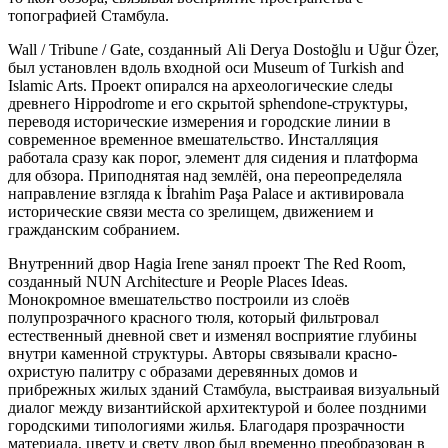
топографией Стамбула.
Wall / Tribune / Gate, созданный Ali Derya Dostoğlu и Uğur Özer,
был установлен вдоль входной оси Museum of Turkish and
Islamic Arts. Проект опирался на археологические следы
древнего Hippodrome и его скрытой sphendone-структуры,
переводя исторические измерения и городские линии в
современное временное вмешательство. Инсталляция
работала сразу как порог, элемент для сидения и платформа
для обзора. Приподнятая над землёй, она переопределяла
направление взгляда к İbrahim Paşa Palace и активировала
исторические связи места со зрелищем, движением и
гражданским собранием.
Внутренний двор Hagia Irene занял проект The Red Room,
созданный NUN Architecture и People Places Ideas.
Монокромное вмешательство построили из слоёв
полупрозрачного красного тюля, который фильтровал
естественный дневной свет и изменял восприятие глубины
внутри каменной структуры. Авторы связывали красно-
охристую палитру с образами деревянных домов и
прибрежных жилых зданий Стамбула, выстраивая визуальный
диалог между византийской архитектурой и более поздними
городскими типологиями жилья. Благодаря прозрачности
материала, цвету и свету двор был временно преобразован в