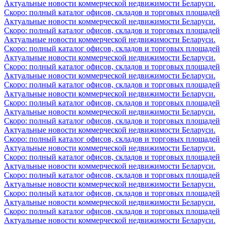
Актуальные новости коммерческой недвижимости Беларуси.
Скоро: полный каталог офисов, складов и торговых площадей
Актуальные новости коммерческой недвижимости Беларуси.
Скоро: полный каталог офисов, складов и торговых площадей
Актуальные новости коммерческой недвижимости Беларуси.
Скоро: полный каталог офисов, складов и торговых площадей
Актуальные новости коммерческой недвижимости Беларуси.
Скоро: полный каталог офисов, складов и торговых площадей
Актуальные новости коммерческой недвижимости Беларуси.
Скоро: полный каталог офисов, складов и торговых площадей
Актуальные новости коммерческой недвижимости Беларуси.
Скоро: полный каталог офисов, складов и торговых площадей
Актуальные новости коммерческой недвижимости Беларуси.
Скоро: полный каталог офисов, складов и торговых площадей
Актуальные новости коммерческой недвижимости Беларуси.
Скоро: полный каталог офисов, складов и торговых площадей
Актуальные новости коммерческой недвижимости Беларуси.
Скоро: полный каталог офисов, складов и торговых площадей
Актуальные новости коммерческой недвижимости Беларуси.
Скоро: полный каталог офисов, складов и торговых площадей
Актуальные новости коммерческой недвижимости Беларуси.
Скоро: полный каталог офисов, складов и торговых площадей
Актуальные новости коммерческой недвижимости Беларуси.
Скоро: полный каталог офисов, складов и торговых площадей
Актуальные новости коммерческой недвижимости Беларуси.