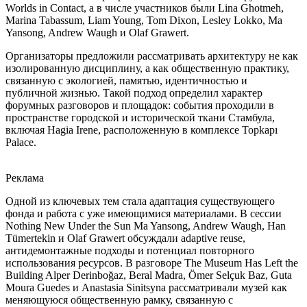
Worlds in Contact, а в числе участников были Lina Ghotmeh,
Marina Tabassum, Liam Young, Tom Dixon, Lesley Lokko, Ma
Yansong, Andrew Waugh и Olaf Grawert.
Организаторы предложили рассматривать архитектуру не как
изолированную дисциплину, а как общественную практику,
связанную с экологией, памятью, идентичностью и
публичной жизнью. Такой подход определил характер
форумных разговоров и площадок: события проходили в
пространстве городской и исторической ткани Стамбула,
включая Hagia Irene, расположенную в комплексе Topkapı
Palace.
Реклама
Одной из ключевых тем стала адаптация существующего
фонда и работа с уже имеющимися материалами. В сессии
Nothing New Under the Sun Ma Yansong, Andrew Waugh, Han
Tümertekin и Olaf Grawert обсуждали adaptive reuse,
антидемонтажные подходы и потенциал повторного
использования ресурсов. В разговоре The Museum Has Left the
Building Alper Derinboğaz, Beral Madra, Ömer Selçuk Baz, Guta
Moura Guedes и Anastasia Sinitsyna рассматривали музей как
меняющуюся общественную рамку, связанную с