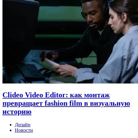
Clideo Video Editor: как монтаж
превращает fashion film в визуальную
историю
Дизайн
Новости