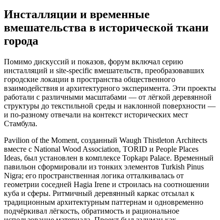
Инсталляции и временные
вмешательства в исторической ткани
города
Помимо дискуссий и показов, форум включал серию
инсталляций и site-specific вмешательств, преобразовавших
городские локации в пространства общественного
взаимодействия и архитектурного эксперимента. Эти проекты
работали с различными масштабами — от лёгкой деревянной
структуры до текстильной среды и наклонной поверхности —
и по-разному отвечали на контекст исторических мест
Стамбула.
Pavilion of the Moment, созданный Waugh Thistleton Architects
вместе с National Wood Association, TORID и People Places
Ideas, был установлен в комплексе Topkapı Palace. Временный
павильон сформировали из тонких элементов Turkish Pinus
Nigra; его пространственная логика отталкивалась от
геометрии соседней Hagia Irene и строилась на соотношении
куба и сферы. Ритмичный деревянный каркас отсылал к
традиционным архитектурным паттернам и одновременно
подчёркивал лёгкость, обратимость и рациональное
использование материала. Проект был задуман как