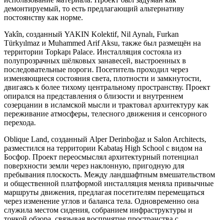
демонтируемый, то есть предлагающий альтернативу
постоянству как норме.
Yakîn, созданный YAKIN Kolektif, Nil Aynalı, Furkan
Türkyılmaz и Muhammed Arif Aksu, также был размещён на
территории Topkapı Palace. Инсталляция состояла из
полупрозрачных шёлковых занавесей, выстроенных в
последовательные пороги. Посетитель проходил через
изменяющиеся состояния света, плотности и замкнутости,
двигаясь к более тихому центральному пространству. Проект
опирался на представления о близости и внутреннем
созерцании в исламской мысли и трактовал архитектуру как
переживание атмосферы, телесного движения и сенсорного
перехода.
Oblique Land, созданный Alper Derinboğaz и Salon Architects,
разместился на территории Kabataş High School с видом на
Босфор. Проект переосмыслял архитектурный потенциал
поверхности земли через наклонную, пригодную для
пребывания плоскость. Между ландшафтным вмешательством
и общественной платформой инсталляция меняла привычные
маршруты движения, предлагая посетителям перемещаться
через изменение углов и баланса тела. Одновременно она
служила местом сидения, собранием инфраструктуры и
точкой обзора, связывая восприятие пространства с