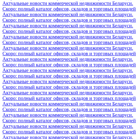
Актуальные новости коммерческой недвижимости Беларуси.
Скоро: полный каталог офисов, складов и торговых площадей
Актуальные новости коммерческой недвижимости Беларуси.
Скоро: полный каталог офисов, складов и торговых площадей
Актуальные новости коммерческой недвижимости Беларуси.
Скоро: полный каталог офисов, складов и торговых площадей
Актуальные новости коммерческой недвижимости Беларуси.
Скоро: полный каталог офисов, складов и торговых площадей
Актуальные новости коммерческой недвижимости Беларуси.
Скоро: полный каталог офисов, складов и торговых площадей
Актуальные новости коммерческой недвижимости Беларуси.
Скоро: полный каталог офисов, складов и торговых площадей
Актуальные новости коммерческой недвижимости Беларуси.
Скоро: полный каталог офисов, складов и торговых площадей
Актуальные новости коммерческой недвижимости Беларуси.
Скоро: полный каталог офисов, складов и торговых площадей
Актуальные новости коммерческой недвижимости Беларуси.
Скоро: полный каталог офисов, складов и торговых площадей
Актуальные новости коммерческой недвижимости Беларуси.
Скоро: полный каталог офисов, складов и торговых площадей
Актуальные новости коммерческой недвижимости Беларуси.
Скоро: полный каталог офисов, складов и торговых площадей
Актуальные новости коммерческой недвижимости Беларуси.
Скоро: полный каталог офисов, складов и торговых площадей
Актуальные новости коммерческой недвижимости Беларуси.