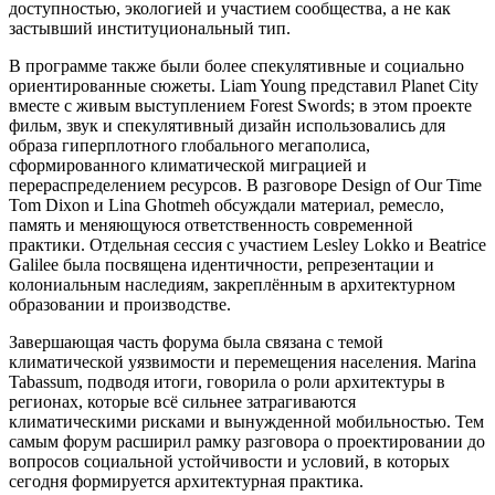
доступностью, экологией и участием сообщества, а не как
застывший институциональный тип.
В программе также были более спекулятивные и социально
ориентированные сюжеты. Liam Young представил Planet City
вместе с живым выступлением Forest Swords; в этом проекте
фильм, звук и спекулятивный дизайн использовались для
образа гиперплотного глобального мегаполиса,
сформированного климатической миграцией и
перераспределением ресурсов. В разговоре Design of Our Time
Tom Dixon и Lina Ghotmeh обсуждали материал, ремесло,
память и меняющуюся ответственность современной
практики. Отдельная сессия с участием Lesley Lokko и Beatrice
Galilee была посвящена идентичности, репрезентации и
колониальным наследиям, закреплённым в архитектурном
образовании и производстве.
Завершающая часть форума была связана с темой
климатической уязвимости и перемещения населения. Marina
Tabassum, подводя итоги, говорила о роли архитектуры в
регионах, которые всё сильнее затрагиваются
климатическими рисками и вынужденной мобильностью. Тем
самым форум расширил рамку разговора о проектировании до
вопросов социальной устойчивости и условий, в которых
сегодня формируется архитектурная практика.