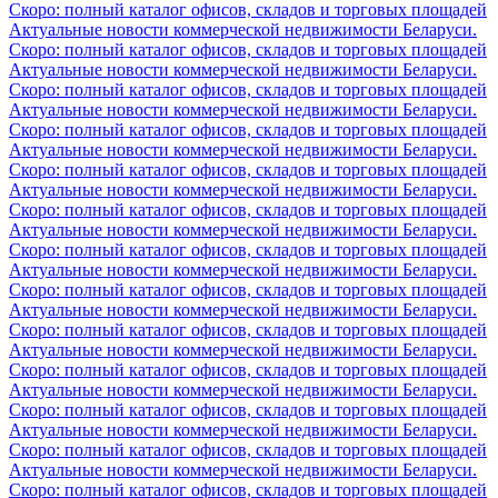
Скоро: полный каталог офисов, складов и торговых площадей
Актуальные новости коммерческой недвижимости Беларуси.
Скоро: полный каталог офисов, складов и торговых площадей
Актуальные новости коммерческой недвижимости Беларуси.
Скоро: полный каталог офисов, складов и торговых площадей
Актуальные новости коммерческой недвижимости Беларуси.
Скоро: полный каталог офисов, складов и торговых площадей
Актуальные новости коммерческой недвижимости Беларуси.
Скоро: полный каталог офисов, складов и торговых площадей
Актуальные новости коммерческой недвижимости Беларуси.
Скоро: полный каталог офисов, складов и торговых площадей
Актуальные новости коммерческой недвижимости Беларуси.
Скоро: полный каталог офисов, складов и торговых площадей
Актуальные новости коммерческой недвижимости Беларуси.
Скоро: полный каталог офисов, складов и торговых площадей
Актуальные новости коммерческой недвижимости Беларуси.
Скоро: полный каталог офисов, складов и торговых площадей
Актуальные новости коммерческой недвижимости Беларуси.
Скоро: полный каталог офисов, складов и торговых площадей
Актуальные новости коммерческой недвижимости Беларуси.
Скоро: полный каталог офисов, складов и торговых площадей
Актуальные новости коммерческой недвижимости Беларуси.
Скоро: полный каталог офисов, складов и торговых площадей
Актуальные новости коммерческой недвижимости Беларуси.
Скоро: полный каталог офисов, складов и торговых площадей