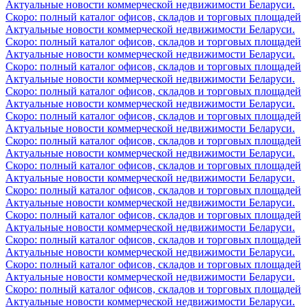
Актуальные новости коммерческой недвижимости Беларуси.
Скоро: полный каталог офисов, складов и торговых площадей
Актуальные новости коммерческой недвижимости Беларуси.
Скоро: полный каталог офисов, складов и торговых площадей
Актуальные новости коммерческой недвижимости Беларуси.
Скоро: полный каталог офисов, складов и торговых площадей
Актуальные новости коммерческой недвижимости Беларуси.
Скоро: полный каталог офисов, складов и торговых площадей
Актуальные новости коммерческой недвижимости Беларуси.
Скоро: полный каталог офисов, складов и торговых площадей
Актуальные новости коммерческой недвижимости Беларуси.
Скоро: полный каталог офисов, складов и торговых площадей
Актуальные новости коммерческой недвижимости Беларуси.
Скоро: полный каталог офисов, складов и торговых площадей
Актуальные новости коммерческой недвижимости Беларуси.
Скоро: полный каталог офисов, складов и торговых площадей
Актуальные новости коммерческой недвижимости Беларуси.
Скоро: полный каталог офисов, складов и торговых площадей
Актуальные новости коммерческой недвижимости Беларуси.
Скоро: полный каталог офисов, складов и торговых площадей
Актуальные новости коммерческой недвижимости Беларуси.
Скоро: полный каталог офисов, складов и торговых площадей
Актуальные новости коммерческой недвижимости Беларуси.
Скоро: полный каталог офисов, складов и торговых площадей
Актуальные новости коммерческой недвижимости Беларуси.