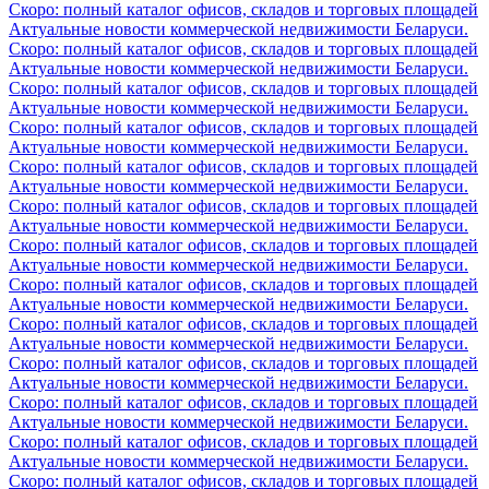
Скоро: полный каталог офисов, складов и торговых площадей
Актуальные новости коммерческой недвижимости Беларуси.
Скоро: полный каталог офисов, складов и торговых площадей
Актуальные новости коммерческой недвижимости Беларуси.
Скоро: полный каталог офисов, складов и торговых площадей
Актуальные новости коммерческой недвижимости Беларуси.
Скоро: полный каталог офисов, складов и торговых площадей
Актуальные новости коммерческой недвижимости Беларуси.
Скоро: полный каталог офисов, складов и торговых площадей
Актуальные новости коммерческой недвижимости Беларуси.
Скоро: полный каталог офисов, складов и торговых площадей
Актуальные новости коммерческой недвижимости Беларуси.
Скоро: полный каталог офисов, складов и торговых площадей
Актуальные новости коммерческой недвижимости Беларуси.
Скоро: полный каталог офисов, складов и торговых площадей
Актуальные новости коммерческой недвижимости Беларуси.
Скоро: полный каталог офисов, складов и торговых площадей
Актуальные новости коммерческой недвижимости Беларуси.
Скоро: полный каталог офисов, складов и торговых площадей
Актуальные новости коммерческой недвижимости Беларуси.
Скоро: полный каталог офисов, складов и торговых площадей
Актуальные новости коммерческой недвижимости Беларуси.
Скоро: полный каталог офисов, складов и торговых площадей
Актуальные новости коммерческой недвижимости Беларуси.
Скоро: полный каталог офисов, складов и торговых площадей