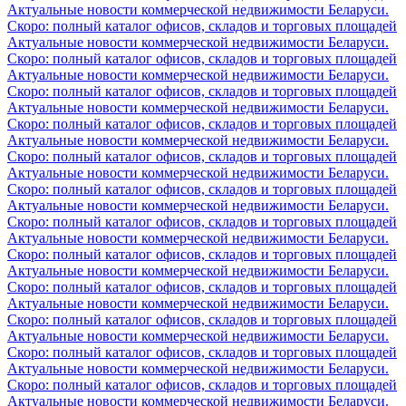
Актуальные новости коммерческой недвижимости Беларуси.
Скоро: полный каталог офисов, складов и торговых площадей
Актуальные новости коммерческой недвижимости Беларуси.
Скоро: полный каталог офисов, складов и торговых площадей
Актуальные новости коммерческой недвижимости Беларуси.
Скоро: полный каталог офисов, складов и торговых площадей
Актуальные новости коммерческой недвижимости Беларуси.
Скоро: полный каталог офисов, складов и торговых площадей
Актуальные новости коммерческой недвижимости Беларуси.
Скоро: полный каталог офисов, складов и торговых площадей
Актуальные новости коммерческой недвижимости Беларуси.
Скоро: полный каталог офисов, складов и торговых площадей
Актуальные новости коммерческой недвижимости Беларуси.
Скоро: полный каталог офисов, складов и торговых площадей
Актуальные новости коммерческой недвижимости Беларуси.
Скоро: полный каталог офисов, складов и торговых площадей
Актуальные новости коммерческой недвижимости Беларуси.
Скоро: полный каталог офисов, складов и торговых площадей
Актуальные новости коммерческой недвижимости Беларуси.
Скоро: полный каталог офисов, складов и торговых площадей
Актуальные новости коммерческой недвижимости Беларуси.
Скоро: полный каталог офисов, складов и торговых площадей
Актуальные новости коммерческой недвижимости Беларуси.
Скоро: полный каталог офисов, складов и торговых площадей
Актуальные новости коммерческой недвижимости Беларуси.