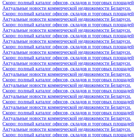
Скоро: полный каталог офисов, складов и торговых площадей
Актуальные новости коммерческой недвижимости Беларуси.
Скоро: полный каталог офисов, складов и торговых площадей
Актуальные новости коммерческой недвижимости Беларуси.
Скоро: полный каталог офисов, складов и торговых площадей
Актуальные новости коммерческой недвижимости Беларуси.
Скоро: полный каталог офисов, складов и торговых площадей
Актуальные новости коммерческой недвижимости Беларуси.
Скоро: полный каталог офисов, складов и торговых площадей
Актуальные новости коммерческой недвижимости Беларуси.
Скоро: полный каталог офисов, складов и торговых площадей
Актуальные новости коммерческой недвижимости Беларуси.
Скоро: полный каталог офисов, складов и торговых площадей
Актуальные новости коммерческой недвижимости Беларуси.
Скоро: полный каталог офисов, складов и торговых площадей
Актуальные новости коммерческой недвижимости Беларуси.
Скоро: полный каталог офисов, складов и торговых площадей
Актуальные новости коммерческой недвижимости Беларуси.
Скоро: полный каталог офисов, складов и торговых площадей
Актуальные новости коммерческой недвижимости Беларуси.
Скоро: полный каталог офисов, складов и торговых площадей
Актуальные новости коммерческой недвижимости Беларуси.
Скоро: полный каталог офисов, складов и торговых площадей
Актуальные новости коммерческой недвижимости Беларуси.
Скоро: полный каталог офисов, складов и торговых площадей