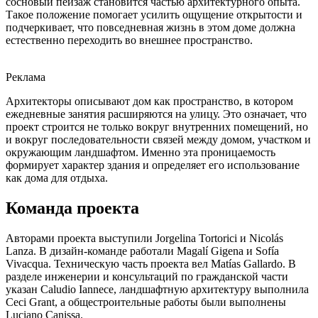
сосновый пейзаж становится частью архитектурного опыта.
Такое положение помогает усилить ощущение открытости и
подчеркивает, что повседневная жизнь в этом доме должна
естественно переходить во внешнее пространство.
Реклама
Архитекторы описывают дом как пространство, в котором
ежедневные занятия расширяются на улицу. Это означает, что
проект строится не только вокруг внутренних помещений, но
и вокруг последовательности связей между домом, участком и
окружающим ландшафтом. Именно эта проницаемость
формирует характер здания и определяет его использование
как дома для отдыха.
Команда проекта
Авторами проекта выступили Jorgelina Tortorici и Nicolás
Lanza. В дизайн-команде работали Magalí Gigena и Sofía
Vivacqua. Техническую часть проекта вел Matías Gallardo. В
разделе инженерии и консультаций по гражданской части
указан Caludio Iannece, ландшафтную архитектуру выполнила
Ceci Grant, а общестроительные работы были выполнены
Luciano Canissa.