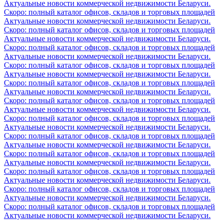
Актуальные новости коммерческой недвижимости Беларуси.
Скоро: полный каталог офисов, складов и торговых площадей
Актуальные новости коммерческой недвижимости Беларуси.
Скоро: полный каталог офисов, складов и торговых площадей
Актуальные новости коммерческой недвижимости Беларуси.
Скоро: полный каталог офисов, складов и торговых площадей
Актуальные новости коммерческой недвижимости Беларуси.
Скоро: полный каталог офисов, складов и торговых площадей
Актуальные новости коммерческой недвижимости Беларуси.
Скоро: полный каталог офисов, складов и торговых площадей
Актуальные новости коммерческой недвижимости Беларуси.
Скоро: полный каталог офисов, складов и торговых площадей
Актуальные новости коммерческой недвижимости Беларуси.
Скоро: полный каталог офисов, складов и торговых площадей
Актуальные новости коммерческой недвижимости Беларуси.
Скоро: полный каталог офисов, складов и торговых площадей
Актуальные новости коммерческой недвижимости Беларуси.
Скоро: полный каталог офисов, складов и торговых площадей
Актуальные новости коммерческой недвижимости Беларуси.
Скоро: полный каталог офисов, складов и торговых площадей
Актуальные новости коммерческой недвижимости Беларуси.
Скоро: полный каталог офисов, складов и торговых площадей
Актуальные новости коммерческой недвижимости Беларуси.
Скоро: полный каталог офисов, складов и торговых площадей
Актуальные новости коммерческой недвижимости Беларуси.