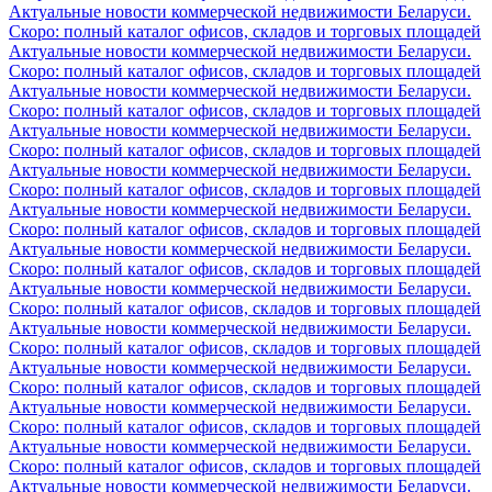
Актуальные новости коммерческой недвижимости Беларуси.
Скоро: полный каталог офисов, складов и торговых площадей
Актуальные новости коммерческой недвижимости Беларуси.
Скоро: полный каталог офисов, складов и торговых площадей
Актуальные новости коммерческой недвижимости Беларуси.
Скоро: полный каталог офисов, складов и торговых площадей
Актуальные новости коммерческой недвижимости Беларуси.
Скоро: полный каталог офисов, складов и торговых площадей
Актуальные новости коммерческой недвижимости Беларуси.
Скоро: полный каталог офисов, складов и торговых площадей
Актуальные новости коммерческой недвижимости Беларуси.
Скоро: полный каталог офисов, складов и торговых площадей
Актуальные новости коммерческой недвижимости Беларуси.
Скоро: полный каталог офисов, складов и торговых площадей
Актуальные новости коммерческой недвижимости Беларуси.
Скоро: полный каталог офисов, складов и торговых площадей
Актуальные новости коммерческой недвижимости Беларуси.
Скоро: полный каталог офисов, складов и торговых площадей
Актуальные новости коммерческой недвижимости Беларуси.
Скоро: полный каталог офисов, складов и торговых площадей
Актуальные новости коммерческой недвижимости Беларуси.
Скоро: полный каталог офисов, складов и торговых площадей
Актуальные новости коммерческой недвижимости Беларуси.
Скоро: полный каталог офисов, складов и торговых площадей
Актуальные новости коммерческой недвижимости Беларуси.