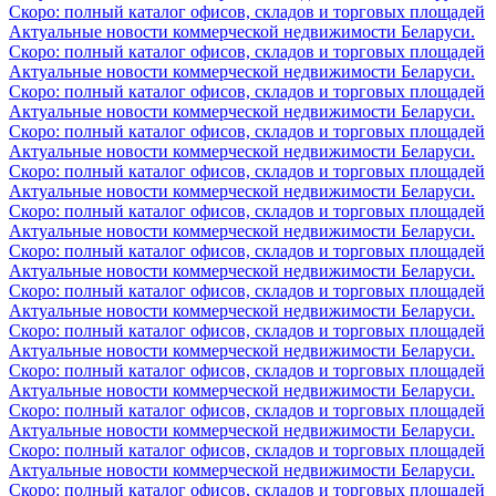
Скоро: полный каталог офисов, складов и торговых площадей
Актуальные новости коммерческой недвижимости Беларуси.
Скоро: полный каталог офисов, складов и торговых площадей
Актуальные новости коммерческой недвижимости Беларуси.
Скоро: полный каталог офисов, складов и торговых площадей
Актуальные новости коммерческой недвижимости Беларуси.
Скоро: полный каталог офисов, складов и торговых площадей
Актуальные новости коммерческой недвижимости Беларуси.
Скоро: полный каталог офисов, складов и торговых площадей
Актуальные новости коммерческой недвижимости Беларуси.
Скоро: полный каталог офисов, складов и торговых площадей
Актуальные новости коммерческой недвижимости Беларуси.
Скоро: полный каталог офисов, складов и торговых площадей
Актуальные новости коммерческой недвижимости Беларуси.
Скоро: полный каталог офисов, складов и торговых площадей
Актуальные новости коммерческой недвижимости Беларуси.
Скоро: полный каталог офисов, складов и торговых площадей
Актуальные новости коммерческой недвижимости Беларуси.
Скоро: полный каталог офисов, складов и торговых площадей
Актуальные новости коммерческой недвижимости Беларуси.
Скоро: полный каталог офисов, складов и торговых площадей
Актуальные новости коммерческой недвижимости Беларуси.
Скоро: полный каталог офисов, складов и торговых площадей
Актуальные новости коммерческой недвижимости Беларуси.
Скоро: полный каталог офисов, складов и торговых площадей