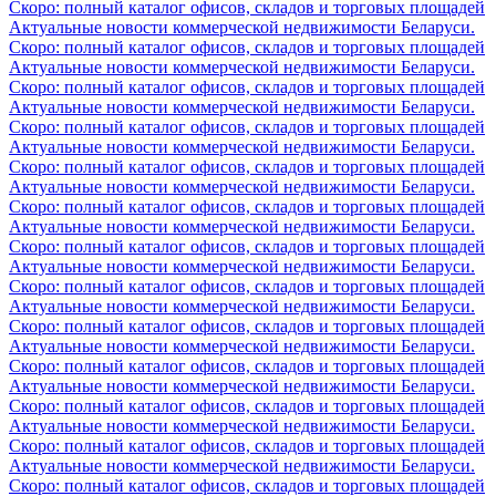
Скоро: полный каталог офисов, складов и торговых площадей
Актуальные новости коммерческой недвижимости Беларуси.
Скоро: полный каталог офисов, складов и торговых площадей
Актуальные новости коммерческой недвижимости Беларуси.
Скоро: полный каталог офисов, складов и торговых площадей
Актуальные новости коммерческой недвижимости Беларуси.
Скоро: полный каталог офисов, складов и торговых площадей
Актуальные новости коммерческой недвижимости Беларуси.
Скоро: полный каталог офисов, складов и торговых площадей
Актуальные новости коммерческой недвижимости Беларуси.
Скоро: полный каталог офисов, складов и торговых площадей
Актуальные новости коммерческой недвижимости Беларуси.
Скоро: полный каталог офисов, складов и торговых площадей
Актуальные новости коммерческой недвижимости Беларуси.
Скоро: полный каталог офисов, складов и торговых площадей
Актуальные новости коммерческой недвижимости Беларуси.
Скоро: полный каталог офисов, складов и торговых площадей
Актуальные новости коммерческой недвижимости Беларуси.
Скоро: полный каталог офисов, складов и торговых площадей
Актуальные новости коммерческой недвижимости Беларуси.
Скоро: полный каталог офисов, складов и торговых площадей
Актуальные новости коммерческой недвижимости Беларуси.
Скоро: полный каталог офисов, складов и торговых площадей
Актуальные новости коммерческой недвижимости Беларуси.
Скоро: полный каталог офисов, складов и торговых площадей