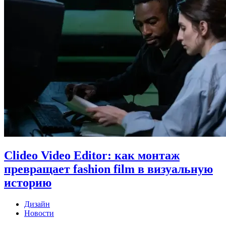
Clideo Video Editor: как монтаж
превращает fashion film в визуальную
историю
Дизайн
Новости