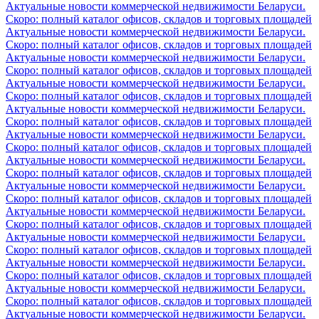
Актуальные новости коммерческой недвижимости Беларуси.
Скоро: полный каталог офисов, складов и торговых площадей
Актуальные новости коммерческой недвижимости Беларуси.
Скоро: полный каталог офисов, складов и торговых площадей
Актуальные новости коммерческой недвижимости Беларуси.
Скоро: полный каталог офисов, складов и торговых площадей
Актуальные новости коммерческой недвижимости Беларуси.
Скоро: полный каталог офисов, складов и торговых площадей
Актуальные новости коммерческой недвижимости Беларуси.
Скоро: полный каталог офисов, складов и торговых площадей
Актуальные новости коммерческой недвижимости Беларуси.
Скоро: полный каталог офисов, складов и торговых площадей
Актуальные новости коммерческой недвижимости Беларуси.
Скоро: полный каталог офисов, складов и торговых площадей
Актуальные новости коммерческой недвижимости Беларуси.
Скоро: полный каталог офисов, складов и торговых площадей
Актуальные новости коммерческой недвижимости Беларуси.
Скоро: полный каталог офисов, складов и торговых площадей
Актуальные новости коммерческой недвижимости Беларуси.
Скоро: полный каталог офисов, складов и торговых площадей
Актуальные новости коммерческой недвижимости Беларуси.
Скоро: полный каталог офисов, складов и торговых площадей
Актуальные новости коммерческой недвижимости Беларуси.
Скоро: полный каталог офисов, складов и торговых площадей
Актуальные новости коммерческой недвижимости Беларуси.