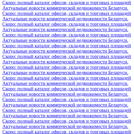
Скоро: полный каталог офисов, складов и торговых площадей
Актуальные новости коммерческой недвижимости Беларуси.
Скоро: полный каталог офисов, складов и торговых площадей
Актуальные новости коммерческой недвижимости Беларуси.
Скоро: полный каталог офисов, складов и торговых площадей
Актуальные новости коммерческой недвижимости Беларуси.
Скоро: полный каталог офисов, складов и торговых площадей
Актуальные новости коммерческой недвижимости Беларуси.
Скоро: полный каталог офисов, складов и торговых площадей
Актуальные новости коммерческой недвижимости Беларуси.
Скоро: полный каталог офисов, складов и торговых площадей
Актуальные новости коммерческой недвижимости Беларуси.
Скоро: полный каталог офисов, складов и торговых площадей
Актуальные новости коммерческой недвижимости Беларуси.
Скоро: полный каталог офисов, складов и торговых площадей
Актуальные новости коммерческой недвижимости Беларуси.
Скоро: полный каталог офисов, складов и торговых площадей
Актуальные новости коммерческой недвижимости Беларуси.
Скоро: полный каталог офисов, складов и торговых площадей
Актуальные новости коммерческой недвижимости Беларуси.
Скоро: полный каталог офисов, складов и торговых площадей
Актуальные новости коммерческой недвижимости Беларуси.
Скоро: полный каталог офисов, складов и торговых площадей
Актуальные новости коммерческой недвижимости Беларуси.
Скоро: полный каталог офисов, складов и торговых площадей