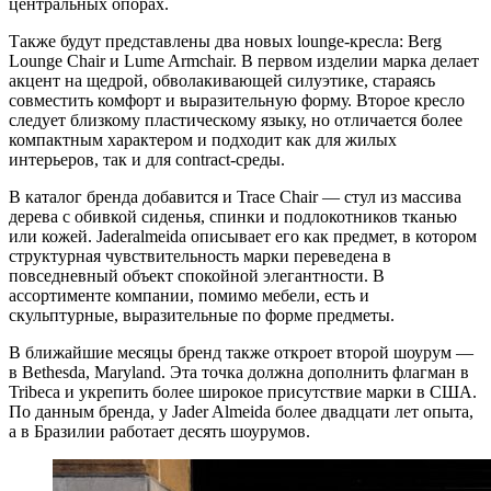
центральных опорах.
Также будут представлены два новых lounge-кресла: Berg
Lounge Chair и Lume Armchair. В первом изделии марка делает
акцент на щедрой, обволакивающей силуэтике, стараясь
совместить комфорт и выразительную форму. Второе кресло
следует близкому пластическому языку, но отличается более
компактным характером и подходит как для жилых
интерьеров, так и для contract-среды.
В каталог бренда добавится и Trace Chair — стул из массива
дерева с обивкой сиденья, спинки и подлокотников тканью
или кожей. Jaderalmeida описывает его как предмет, в котором
структурная чувствительность марки переведена в
повседневный объект спокойной элегантности. В
ассортименте компании, помимо мебели, есть и
скульптурные, выразительные по форме предметы.
В ближайшие месяцы бренд также откроет второй шоурум —
в Bethesda, Maryland. Эта точка должна дополнить флагман в
Tribeca и укрепить более широкое присутствие марки в США.
По данным бренда, у Jader Almeida более двадцати лет опыта,
а в Бразилии работает десять шоурумов.