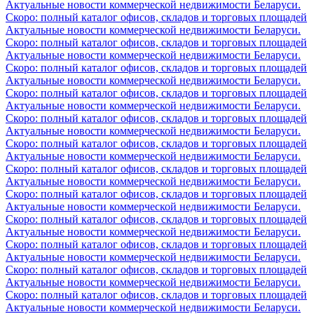
Актуальные новости коммерческой недвижимости Беларуси.
Скоро: полный каталог офисов, складов и торговых площадей
Актуальные новости коммерческой недвижимости Беларуси.
Скоро: полный каталог офисов, складов и торговых площадей
Актуальные новости коммерческой недвижимости Беларуси.
Скоро: полный каталог офисов, складов и торговых площадей
Актуальные новости коммерческой недвижимости Беларуси.
Скоро: полный каталог офисов, складов и торговых площадей
Актуальные новости коммерческой недвижимости Беларуси.
Скоро: полный каталог офисов, складов и торговых площадей
Актуальные новости коммерческой недвижимости Беларуси.
Скоро: полный каталог офисов, складов и торговых площадей
Актуальные новости коммерческой недвижимости Беларуси.
Скоро: полный каталог офисов, складов и торговых площадей
Актуальные новости коммерческой недвижимости Беларуси.
Скоро: полный каталог офисов, складов и торговых площадей
Актуальные новости коммерческой недвижимости Беларуси.
Скоро: полный каталог офисов, складов и торговых площадей
Актуальные новости коммерческой недвижимости Беларуси.
Скоро: полный каталог офисов, складов и торговых площадей
Актуальные новости коммерческой недвижимости Беларуси.
Скоро: полный каталог офисов, складов и торговых площадей
Актуальные новости коммерческой недвижимости Беларуси.
Скоро: полный каталог офисов, складов и торговых площадей
Актуальные новости коммерческой недвижимости Беларуси.