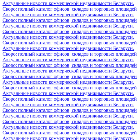
Актуальные новости коммерческой недвижимости Беларуси.
Скоро: полный каталог офисов, складов и торговых площадей
Актуальные новости коммерческой недвижимости Беларуси.
Скоро: полный каталог офисов, складов и торговых площадей
Актуальные новости коммерческой недвижимости Беларуси.
Скоро: полный каталог офисов, складов и торговых площадей
Актуальные новости коммерческой недвижимости Беларуси.
Скоро: полный каталог офисов, складов и торговых площадей
Актуальные новости коммерческой недвижимости Беларуси.
Скоро: полный каталог офисов, складов и торговых площадей
Актуальные новости коммерческой недвижимости Беларуси.
Скоро: полный каталог офисов, складов и торговых площадей
Актуальные новости коммерческой недвижимости Беларуси.
Скоро: полный каталог офисов, складов и торговых площадей
Актуальные новости коммерческой недвижимости Беларуси.
Скоро: полный каталог офисов, складов и торговых площадей
Актуальные новости коммерческой недвижимости Беларуси.
Скоро: полный каталог офисов, складов и торговых площадей
Актуальные новости коммерческой недвижимости Беларуси.
Скоро: полный каталог офисов, складов и торговых площадей
Актуальные новости коммерческой недвижимости Беларуси.
Скоро: полный каталог офисов, складов и торговых площадей
Актуальные новости коммерческой недвижимости Беларуси.
Скоро: полный каталог офисов, складов и торговых площадей
Актуальные новости коммерческой недвижимости Беларуси.