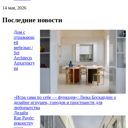
14 мая, 2026
Последние новости
Дом с
отражающ
ей
мебелью /
Set
Architects
Архитекту
ра
«Игра сама по себе — функция»: Люка Боскардин о
дизайне игрушек, городов и пространств для
любопытства
Дизайн
Rue Pavée:
реконстру