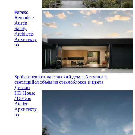
Paraiso
Remodel /
Austin
Sandy
Architects
Архитекту
ра
Spolia превратила сельский дом в Астурии в
светящийся объём из стеклоблоков и цвета
Дизайн
HD House
/ Desvão
Atelier
Архитекту
ра