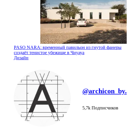
PASO NARA: временный павильон из гнутой фанеры
создаёт тенистое убежище в Чиуауа
Дизайн
@archicon_by.
5,7k Подписчиков