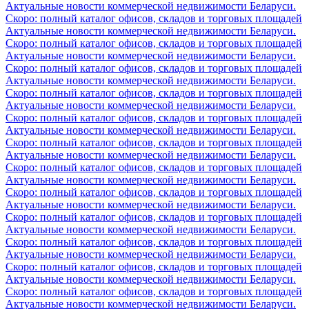
Актуальные новости коммерческой недвижимости Беларуси.
Скоро: полный каталог офисов, складов и торговых площадей
Актуальные новости коммерческой недвижимости Беларуси.
Скоро: полный каталог офисов, складов и торговых площадей
Актуальные новости коммерческой недвижимости Беларуси.
Скоро: полный каталог офисов, складов и торговых площадей
Актуальные новости коммерческой недвижимости Беларуси.
Скоро: полный каталог офисов, складов и торговых площадей
Актуальные новости коммерческой недвижимости Беларуси.
Скоро: полный каталог офисов, складов и торговых площадей
Актуальные новости коммерческой недвижимости Беларуси.
Скоро: полный каталог офисов, складов и торговых площадей
Актуальные новости коммерческой недвижимости Беларуси.
Скоро: полный каталог офисов, складов и торговых площадей
Актуальные новости коммерческой недвижимости Беларуси.
Скоро: полный каталог офисов, складов и торговых площадей
Актуальные новости коммерческой недвижимости Беларуси.
Скоро: полный каталог офисов, складов и торговых площадей
Актуальные новости коммерческой недвижимости Беларуси.
Скоро: полный каталог офисов, складов и торговых площадей
Актуальные новости коммерческой недвижимости Беларуси.
Скоро: полный каталог офисов, складов и торговых площадей
Актуальные новости коммерческой недвижимости Беларуси.
Скоро: полный каталог офисов, складов и торговых площадей
Актуальные новости коммерческой недвижимости Беларуси.