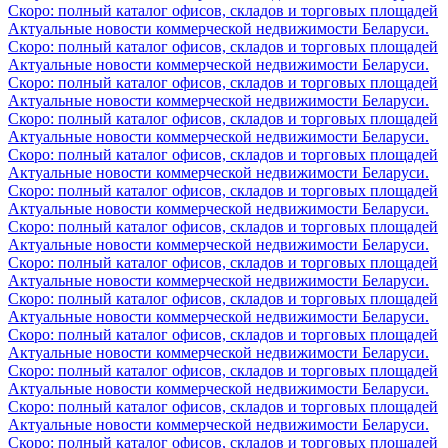
Скоро: полный каталог офисов, складов и торговых площадей
Актуальные новости коммерческой недвижимости Беларуси.
Скоро: полный каталог офисов, складов и торговых площадей
Актуальные новости коммерческой недвижимости Беларуси.
Скоро: полный каталог офисов, складов и торговых площадей
Актуальные новости коммерческой недвижимости Беларуси.
Скоро: полный каталог офисов, складов и торговых площадей
Актуальные новости коммерческой недвижимости Беларуси.
Скоро: полный каталог офисов, складов и торговых площадей
Актуальные новости коммерческой недвижимости Беларуси.
Скоро: полный каталог офисов, складов и торговых площадей
Актуальные новости коммерческой недвижимости Беларуси.
Скоро: полный каталог офисов, складов и торговых площадей
Актуальные новости коммерческой недвижимости Беларуси.
Скоро: полный каталог офисов, складов и торговых площадей
Актуальные новости коммерческой недвижимости Беларуси.
Скоро: полный каталог офисов, складов и торговых площадей
Актуальные новости коммерческой недвижимости Беларуси.
Скоро: полный каталог офисов, складов и торговых площадей
Актуальные новости коммерческой недвижимости Беларуси.
Скоро: полный каталог офисов, складов и торговых площадей
Актуальные новости коммерческой недвижимости Беларуси.
Скоро: полный каталог офисов, складов и торговых площадей
Актуальные новости коммерческой недвижимости Беларуси.
Скоро: полный каталог офисов, складов и торговых площадей