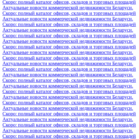
Скоро: полный каталог офисов, складов и торговых площадей
Актуальные новости коммерческой недвижимости Беларуси.
Скоро: полный каталог офисов, складов и торговых площадей
Актуальные новости коммерческой недвижимости Беларуси.
Скоро: полный каталог офисов, складов и торговых площадей
Актуальные новости коммерческой недвижимости Беларуси.
Скоро: полный каталог офисов, складов и торговых площадей
Актуальные новости коммерческой недвижимости Беларуси.
Скоро: полный каталог офисов, складов и торговых площадей
Актуальные новости коммерческой недвижимости Беларуси.
Скоро: полный каталог офисов, складов и торговых площадей
Актуальные новости коммерческой недвижимости Беларуси.
Скоро: полный каталог офисов, складов и торговых площадей
Актуальные новости коммерческой недвижимости Беларуси.
Скоро: полный каталог офисов, складов и торговых площадей
Актуальные новости коммерческой недвижимости Беларуси.
Скоро: полный каталог офисов, складов и торговых площадей
Актуальные новости коммерческой недвижимости Беларуси.
Скоро: полный каталог офисов, складов и торговых площадей
Актуальные новости коммерческой недвижимости Беларуси.
Скоро: полный каталог офисов, складов и торговых площадей
Актуальные новости коммерческой недвижимости Беларуси.
Скоро: полный каталог офисов, складов и торговых площадей
Актуальные новости коммерческой недвижимости Беларуси.
Скоро: полный каталог офисов, складов и торговых площадей