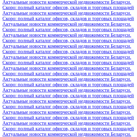
Актуальные новости коммерческой недвижимости Беларуси.
Скоро: полный каталог офисов, складов и торговых площадей
Актуальные новости коммерческой недвижимости Беларуси.
Скоро: полный каталог офисов, складов и торговых площадей
Актуальные новости коммерческой недвижимости Беларуси.
Скоро: полный каталог офисов, складов и торговых площадей
Актуальные новости коммерческой недвижимости Беларуси.
Скоро: полный каталог офисов, складов и торговых площадей
Актуальные новости коммерческой недвижимости Беларуси.
Скоро: полный каталог офисов, складов и торговых площадей
Актуальные новости коммерческой недвижимости Беларуси.
Скоро: полный каталог офисов, складов и торговых площадей
Актуальные новости коммерческой недвижимости Беларуси.
Скоро: полный каталог офисов, складов и торговых площадей
Актуальные новости коммерческой недвижимости Беларуси.
Скоро: полный каталог офисов, складов и торговых площадей
Актуальные новости коммерческой недвижимости Беларуси.
Скоро: полный каталог офисов, складов и торговых площадей
Актуальные новости коммерческой недвижимости Беларуси.
Скоро: полный каталог офисов, складов и торговых площадей
Актуальные новости коммерческой недвижимости Беларуси.
Скоро: полный каталог офисов, складов и торговых площадей
Актуальные новости коммерческой недвижимости Беларуси.
Скоро: полный каталог офисов, складов и торговых площадей
Актуальные новости коммерческой недвижимости Беларуси.