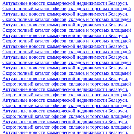
Актуальные новости коммерческой недвижимости Беларуси.
Скоро: полный каталог офисов, складов и торговых площадей
Актуальные новости коммерческой недвижимости Беларуси.
Скоро: полный каталог офисов, складов и торговых площадей
Актуальные новости коммерческой недвижимости Беларуси.
Скоро: полный каталог офисов, складов и торговых площадей
Актуальные новости коммерческой недвижимости Беларуси.
Скоро: полный каталог офисов, складов и торговых площадей
Актуальные новости коммерческой недвижимости Беларуси.
Скоро: полный каталог офисов, складов и торговых площадей
Актуальные новости коммерческой недвижимости Беларуси.
Скоро: полный каталог офисов, складов и торговых площадей
Актуальные новости коммерческой недвижимости Беларуси.
Скоро: полный каталог офисов, складов и торговых площадей
Актуальные новости коммерческой недвижимости Беларуси.
Скоро: полный каталог офисов, складов и торговых площадей
Актуальные новости коммерческой недвижимости Беларуси.
Скоро: полный каталог офисов, складов и торговых площадей
Актуальные новости коммерческой недвижимости Беларуси.
Скоро: полный каталог офисов, складов и торговых площадей
Актуальные новости коммерческой недвижимости Беларуси.
Скоро: полный каталог офисов, складов и торговых площадей
Актуальные новости коммерческой недвижимости Беларуси.
Скоро: полный каталог офисов, складов и торговых площадей
Актуальные новости коммерческой недвижимости Беларуси.