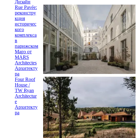
Дизайн
Rue Pavée:
реконстру
кция
историчес
кого
комплекса
в
парижском
Марэ от
MARS
Architectes
Архитекту
ра
Four Roof
House /
TW Ryan
Architectur
e
Архитекту
ра