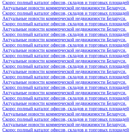
Скоро: полный каталог офисов, складов и торговых площадей
Актуальные новости коммерческой недвижимости Беларуси.
Скоро: полный каталог офисов, складов и торговых площадей
Актуальные новости коммерческой недвижимости Беларуси.
Скоро: полный каталог офисов, складов и торговых площадей
Актуальные новости коммерческой недвижимости Беларуси.
Скоро: полный каталог офисов, складов и торговых площадей
Актуальные новости коммерческой недвижимости Беларуси.
Скоро: полный каталог офисов, складов и торговых площадей
Актуальные новости коммерческой недвижимости Беларуси.
Скоро: полный каталог офисов, складов и торговых площадей
Актуальные новости коммерческой недвижимости Беларуси.
Скоро: полный каталог офисов, складов и торговых площадей
Актуальные новости коммерческой недвижимости Беларуси.
Скоро: полный каталог офисов, складов и торговых площадей
Актуальные новости коммерческой недвижимости Беларуси.
Скоро: полный каталог офисов, складов и торговых площадей
Актуальные новости коммерческой недвижимости Беларуси.
Скоро: полный каталог офисов, складов и торговых площадей
Актуальные новости коммерческой недвижимости Беларуси.
Скоро: полный каталог офисов, складов и торговых площадей
Актуальные новости коммерческой недвижимости Беларуси.
Скоро: полный каталог офисов, складов и торговых площадей
Актуальные новости коммерческой недвижимости Беларуси.
Скоро: полный каталог офисов, складов и торговых площадей