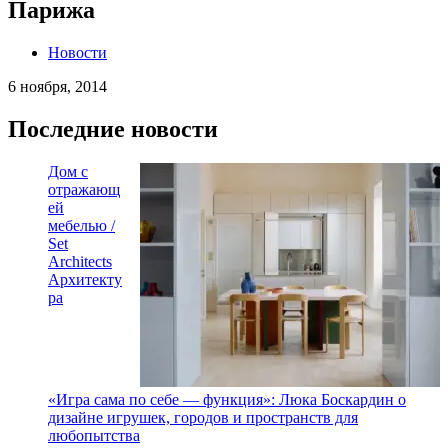
Парижа
Новости
6 ноября, 2014
Последние новости
Дом с
отражающ
ей
мебелью /
Set
Architects
Архитекту
ра
«Игра сама по себе — функция»: Люка Боскардин о
дизайне игрушек, городов и пространств для
любопытства