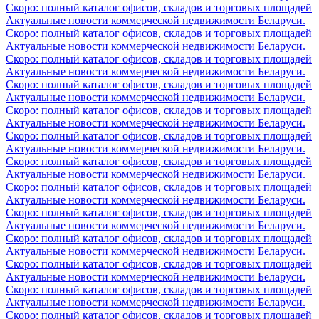
Скоро: полный каталог офисов, складов и торговых площадей
Актуальные новости коммерческой недвижимости Беларуси.
Скоро: полный каталог офисов, складов и торговых площадей
Актуальные новости коммерческой недвижимости Беларуси.
Скоро: полный каталог офисов, складов и торговых площадей
Актуальные новости коммерческой недвижимости Беларуси.
Скоро: полный каталог офисов, складов и торговых площадей
Актуальные новости коммерческой недвижимости Беларуси.
Скоро: полный каталог офисов, складов и торговых площадей
Актуальные новости коммерческой недвижимости Беларуси.
Скоро: полный каталог офисов, складов и торговых площадей
Актуальные новости коммерческой недвижимости Беларуси.
Скоро: полный каталог офисов, складов и торговых площадей
Актуальные новости коммерческой недвижимости Беларуси.
Скоро: полный каталог офисов, складов и торговых площадей
Актуальные новости коммерческой недвижимости Беларуси.
Скоро: полный каталог офисов, складов и торговых площадей
Актуальные новости коммерческой недвижимости Беларуси.
Скоро: полный каталог офисов, складов и торговых площадей
Актуальные новости коммерческой недвижимости Беларуси.
Скоро: полный каталог офисов, складов и торговых площадей
Актуальные новости коммерческой недвижимости Беларуси.
Скоро: полный каталог офисов, складов и торговых площадей
Актуальные новости коммерческой недвижимости Беларуси.
Скоро: полный каталог офисов, складов и торговых площадей