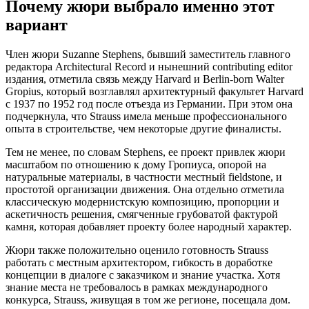
Почему жюри выбрало именно этот
вариант
Член жюри Suzanne Stephens, бывший заместитель главного
редактора Architectural Record и нынешний contributing editor
издания, отметила связь между Harvard и Berlin-born Walter
Gropius, который возглавлял архитектурный факультет Harvard
с 1937 по 1952 год после отъезда из Германии. При этом она
подчеркнула, что Strauss имела меньше профессионального
опыта в строительстве, чем некоторые другие финалисты.
Тем не менее, по словам Stephens, ее проект привлек жюри
масштабом по отношению к дому Гропиуса, опорой на
натуральные материалы, в частности местный fieldstone, и
простотой организации движения. Она отдельно отметила
классическую модернистскую композицию, пропорции и
аскетичность решения, смягченные грубоватой фактурой
камня, которая добавляет проекту более народный характер.
Жюри также положительно оценило готовность Strauss
работать с местным архитектором, гибкость в доработке
концепции в диалоге с заказчиком и знание участка. Хотя
знание места не требовалось в рамках международного
конкурса, Strauss, живущая в том же регионе, посещала дом.