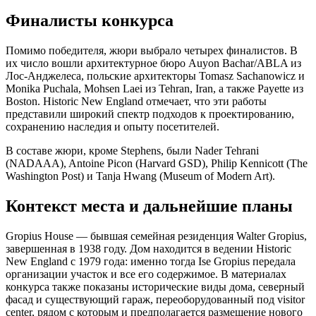
Финалисты конкурса
Помимо победителя, жюри выбрало четырех финалистов. В
их число вошли архитектурное бюро Auyon Bachar/ABLA из
Лос-Анджелеса, польские архитекторы Tomasz Sachanowicz и
Monika Puchala, Mohsen Laei из Tehran, Iran, а также Payette из
Boston. Historic New England отмечает, что эти работы
представили широкий спектр подходов к проектированию,
сохранению наследия и опыту посетителей.
В составе жюри, кроме Stephens, были Nader Tehrani
(NADAAA), Antoine Picon (Harvard GSD), Philip Kennicott (The
Washington Post) и Tanja Hwang (Museum of Modern Art).
Контекст места и дальнейшие планы
Gropius House — бывшая семейная резиденция Walter Gropius,
завершенная в 1938 году. Дом находится в ведении Historic
New England с 1979 года: именно тогда Ise Gropius передала
организации участок и все его содержимое. В материалах
конкурса также показаны исторические виды дома, северный
фасад и существующий гараж, переоборудованный под visitor
center, рядом с которым и предполагается размещение нового