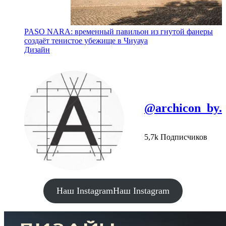
PASO NARA: временный павильон из гнутой фанеры
создаёт тенистое убежище в Чиуауа
Дизайн
@archicon_by.
5,7k Подписчиков
Наш Instagram
Наш Instagram