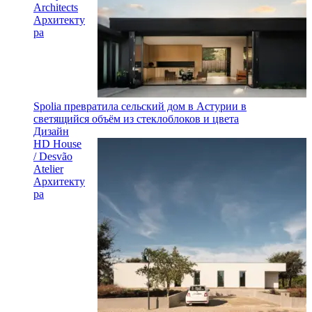
Architects
Архитекту
ра
Spolia превратила сельский дом в Астурии в
светящийся объём из стеклоблоков и цвета
Дизайн
HD House
/ Desvão
Atelier
Архитекту
ра