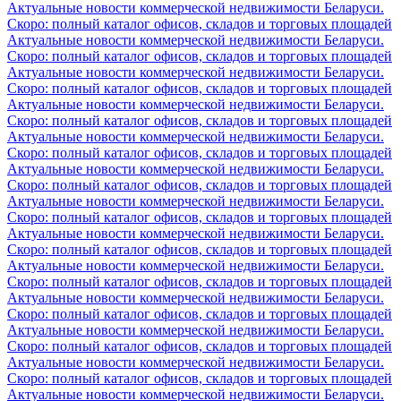
Актуальные новости коммерческой недвижимости Беларуси.
Скоро: полный каталог офисов, складов и торговых площадей
Актуальные новости коммерческой недвижимости Беларуси.
Скоро: полный каталог офисов, складов и торговых площадей
Актуальные новости коммерческой недвижимости Беларуси.
Скоро: полный каталог офисов, складов и торговых площадей
Актуальные новости коммерческой недвижимости Беларуси.
Скоро: полный каталог офисов, складов и торговых площадей
Актуальные новости коммерческой недвижимости Беларуси.
Скоро: полный каталог офисов, складов и торговых площадей
Актуальные новости коммерческой недвижимости Беларуси.
Скоро: полный каталог офисов, складов и торговых площадей
Актуальные новости коммерческой недвижимости Беларуси.
Скоро: полный каталог офисов, складов и торговых площадей
Актуальные новости коммерческой недвижимости Беларуси.
Скоро: полный каталог офисов, складов и торговых площадей
Актуальные новости коммерческой недвижимости Беларуси.
Скоро: полный каталог офисов, складов и торговых площадей
Актуальные новости коммерческой недвижимости Беларуси.
Скоро: полный каталог офисов, складов и торговых площадей
Актуальные новости коммерческой недвижимости Беларуси.
Скоро: полный каталог офисов, складов и торговых площадей
Актуальные новости коммерческой недвижимости Беларуси.
Скоро: полный каталог офисов, складов и торговых площадей
Актуальные новости коммерческой недвижимости Беларуси.