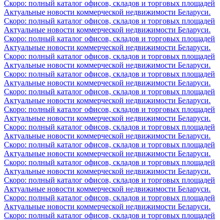
Скоро: полный каталог офисов, складов и торговых площадей
Актуальные новости коммерческой недвижимости Беларуси.
Скоро: полный каталог офисов, складов и торговых площадей
Актуальные новости коммерческой недвижимости Беларуси.
Скоро: полный каталог офисов, складов и торговых площадей
Актуальные новости коммерческой недвижимости Беларуси.
Скоро: полный каталог офисов, складов и торговых площадей
Актуальные новости коммерческой недвижимости Беларуси.
Скоро: полный каталог офисов, складов и торговых площадей
Актуальные новости коммерческой недвижимости Беларуси.
Скоро: полный каталог офисов, складов и торговых площадей
Актуальные новости коммерческой недвижимости Беларуси.
Скоро: полный каталог офисов, складов и торговых площадей
Актуальные новости коммерческой недвижимости Беларуси.
Скоро: полный каталог офисов, складов и торговых площадей
Актуальные новости коммерческой недвижимости Беларуси.
Скоро: полный каталог офисов, складов и торговых площадей
Актуальные новости коммерческой недвижимости Беларуси.
Скоро: полный каталог офисов, складов и торговых площадей
Актуальные новости коммерческой недвижимости Беларуси.
Скоро: полный каталог офисов, складов и торговых площадей
Актуальные новости коммерческой недвижимости Беларуси.
Скоро: полный каталог офисов, складов и торговых площадей
Актуальные новости коммерческой недвижимости Беларуси.
Скоро: полный каталог офисов, складов и торговых площадей