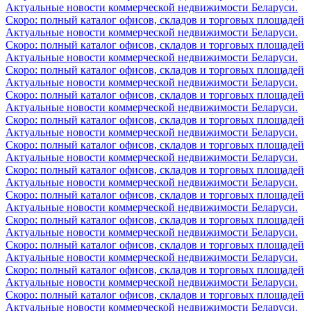
Актуальные новости коммерческой недвижимости Беларуси.
Скоро: полный каталог офисов, складов и торговых площадей
Актуальные новости коммерческой недвижимости Беларуси.
Скоро: полный каталог офисов, складов и торговых площадей
Актуальные новости коммерческой недвижимости Беларуси.
Скоро: полный каталог офисов, складов и торговых площадей
Актуальные новости коммерческой недвижимости Беларуси.
Скоро: полный каталог офисов, складов и торговых площадей
Актуальные новости коммерческой недвижимости Беларуси.
Скоро: полный каталог офисов, складов и торговых площадей
Актуальные новости коммерческой недвижимости Беларуси.
Скоро: полный каталог офисов, складов и торговых площадей
Актуальные новости коммерческой недвижимости Беларуси.
Скоро: полный каталог офисов, складов и торговых площадей
Актуальные новости коммерческой недвижимости Беларуси.
Скоро: полный каталог офисов, складов и торговых площадей
Актуальные новости коммерческой недвижимости Беларуси.
Скоро: полный каталог офисов, складов и торговых площадей
Актуальные новости коммерческой недвижимости Беларуси.
Скоро: полный каталог офисов, складов и торговых площадей
Актуальные новости коммерческой недвижимости Беларуси.
Скоро: полный каталог офисов, складов и торговых площадей
Актуальные новости коммерческой недвижимости Беларуси.
Скоро: полный каталог офисов, складов и торговых площадей
Актуальные новости коммерческой недвижимости Беларуси.