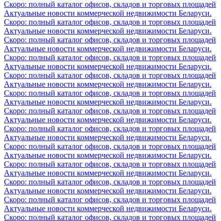
Скоро: полный каталог офисов, складов и торговых площадей
Актуальные новости коммерческой недвижимости Беларуси.
Скоро: полный каталог офисов, складов и торговых площадей
Актуальные новости коммерческой недвижимости Беларуси.
Скоро: полный каталог офисов, складов и торговых площадей
Актуальные новости коммерческой недвижимости Беларуси.
Скоро: полный каталог офисов, складов и торговых площадей
Актуальные новости коммерческой недвижимости Беларуси.
Скоро: полный каталог офисов, складов и торговых площадей
Актуальные новости коммерческой недвижимости Беларуси.
Скоро: полный каталог офисов, складов и торговых площадей
Актуальные новости коммерческой недвижимости Беларуси.
Скоро: полный каталог офисов, складов и торговых площадей
Актуальные новости коммерческой недвижимости Беларуси.
Скоро: полный каталог офисов, складов и торговых площадей
Актуальные новости коммерческой недвижимости Беларуси.
Скоро: полный каталог офисов, складов и торговых площадей
Актуальные новости коммерческой недвижимости Беларуси.
Скоро: полный каталог офисов, складов и торговых площадей
Актуальные новости коммерческой недвижимости Беларуси.
Скоро: полный каталог офисов, складов и торговых площадей
Актуальные новости коммерческой недвижимости Беларуси.
Скоро: полный каталог офисов, складов и торговых площадей
Актуальные новости коммерческой недвижимости Беларуси.
Скоро: полный каталог офисов, складов и торговых площадей