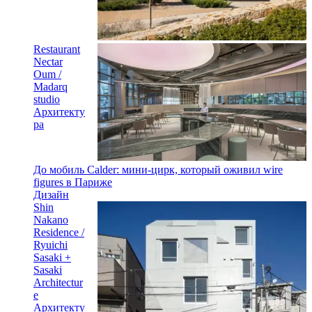
Restaurant
Nectar
Oum /
Madarq
studio
Архитекту
ра
До мобиль Calder: мини-цирк, который оживил wire
figures в Париже
Дизайн
Shin
Nakano
Residence /
Ryuichi
Sasaki +
Sasaki
Architectur
e
Архитекту