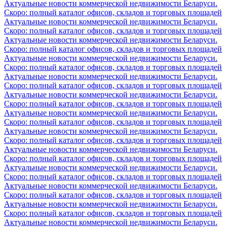
Актуальные новости коммерческой недвижимости Беларуси.
Скоро: полный каталог офисов, складов и торговых площадей
Актуальные новости коммерческой недвижимости Беларуси.
Скоро: полный каталог офисов, складов и торговых площадей
Актуальные новости коммерческой недвижимости Беларуси.
Скоро: полный каталог офисов, складов и торговых площадей
Актуальные новости коммерческой недвижимости Беларуси.
Скоро: полный каталог офисов, складов и торговых площадей
Актуальные новости коммерческой недвижимости Беларуси.
Скоро: полный каталог офисов, складов и торговых площадей
Актуальные новости коммерческой недвижимости Беларуси.
Скоро: полный каталог офисов, складов и торговых площадей
Актуальные новости коммерческой недвижимости Беларуси.
Скоро: полный каталог офисов, складов и торговых площадей
Актуальные новости коммерческой недвижимости Беларуси.
Скоро: полный каталог офисов, складов и торговых площадей
Актуальные новости коммерческой недвижимости Беларуси.
Скоро: полный каталог офисов, складов и торговых площадей
Актуальные новости коммерческой недвижимости Беларуси.
Скоро: полный каталог офисов, складов и торговых площадей
Актуальные новости коммерческой недвижимости Беларуси.
Скоро: полный каталог офисов, складов и торговых площадей
Актуальные новости коммерческой недвижимости Беларуси.
Скоро: полный каталог офисов, складов и торговых площадей
Актуальные новости коммерческой недвижимости Беларуси.